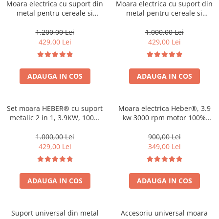
Moara electrica cu suport din
Moara electrica cu suport din
metal pentru cereale si
metal pentru cereale si
stiuleti (2 in 1), HEBER®, Cuva
stiuleti (2 in 1), SCHUMANN®,
Mare, motor 3,5 kw (100%
Cuva Mare, motor 3,9 kw
1.200,00 Lei
1.000,00 Lei
cupru), 3000 rpm, 300 kg/h, 4
(100% cupru), 3000 rpm, 300
429,00 Lei
429,00 Lei
site de rezerva, 20 ciocanele
kg/h, 4 site de rezerva, 20
ciocanele
ADAUGA IN COS
ADAUGA IN COS
Set moara HEBER® cu suport
Moara electrica Heber®, 3.9
metalic 2 in 1, 3.9KW, 100%
kw 3000 rpm motor 100%
cupru, 300kg/ora, pentru
cupru, 300 kg/ora, cuva mare,
macinat cereale, uruiala,
20 de ciocanele pentru
1.000,00 Lei
900,00 Lei
porumb boabe, stiuleti,
cereale si stiuleti
429,00 Lei
349,00 Lei
coceni, butuc cu 20 ciocanele,
4 site
ADAUGA IN COS
ADAUGA IN COS
Suport universal din metal
Accesoriu universal moara