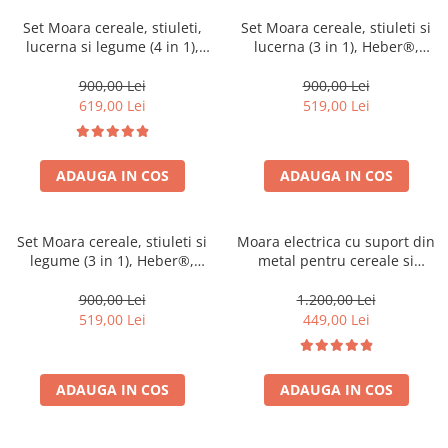
Coloane dus
Set Moara cereale, stiuleti,
Set Moara cereale, stiuleti si
lucerna si legume (4 in 1),
lucerna (3 in 1), Heber®,
Chiuvete
Heber®, 3.8KW, 300Kg/Ora,
3.8KW, 300Kg/Ora, + suport
cu ciocanele + razatoare +
din metal
900,00 Lei
900,00 Lei
Baterii de bucatarie
cutite + suport
619,00 Lei
519,00 Lei
Baterii de baie
Robineti
ADAUGA IN COS
ADAUGA IN COS
Echipamente de lucru
Betoniere si vibratoare beton
Accesorii beton
Set Moara cereale, stiuleti si
Moara electrica cu suport din
legume (3 in 1), Heber®,
metal pentru cereale si
Betoniere
3.8KW, 300Kg/Ora, + suport
stiuleti (2 in 1), HEBER®, Cuva
din metal
Mare, motor 3,8 kw (100%
Roabe
900,00 Lei
1.200,00 Lei
cupru), 3000 rpm, 300 kg/h, 4
519,00 Lei
449,00 Lei
Generatoare
site de rezerva, 20 ciocanele
Motocultoare
Produse uz casnic
ADAUGA IN COS
ADAUGA IN COS
Seminee electrice
Convectoare si aeroterme electrice