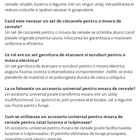
cereale, stiuleti, lucerna si legume, intr-un singur utilaj. Versatilitatea ei
reduce costurile si spatiul necesar in gospodarie.
Cand este necesar un set de ciocanele pentru o moara de
cereale?
Un set de ciocanele pentru o moara de cereale se schimba atunci cand
piesele originale prezinta uzura. Inlocuirea lor garanteaza o macinare
uniforma si eficienta.
Ce rol are un set garnitura de etansare si suruburi pentru o
moara electrica?
Un set garnitura de etansare si suruburi pentru o moara electrica
asigura fixarea corecta si etanseitatea componentelor. Astfel, se evita
pierderile de material si se prelungeste durata de viata a utilajului.
La ce foloseste un accesoriu universal pentru moara de cereale?
Un accesoriu universal poate transforma moara intr-un utilaj
multifunctional. Cu ajutorul ei, poti procesa atat boabe, cat si legume
sau fructe pentru furaje.
Cum se utilizeaza un accesoriu universal pentru moara de
cereale pentru taiat lucerna si tulpinoase?
Un accesoriu universal pentru moara de cereale poate facilita taiarea
lucernei si tulpinoaselor. El permite obtinerea de furaje proaspete,
pregatite rapid pentru animale.