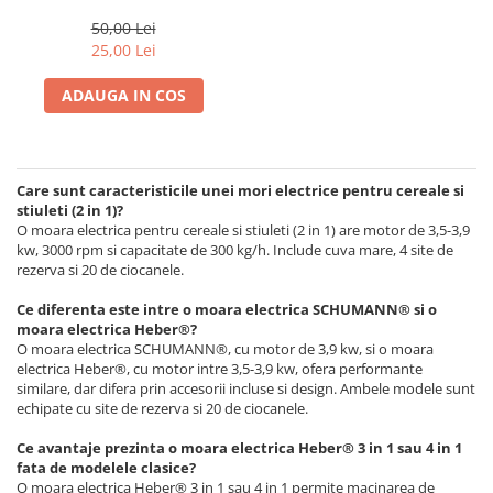
moara electrica
50,00 Lei
25,00 Lei
ADAUGA IN COS
Care sunt caracteristicile unei mori electrice pentru cereale si
stiuleti (2 in 1)?
O moara electrica pentru cereale si stiuleti (2 in 1) are motor de 3,5-3,9
kw, 3000 rpm si capacitate de 300 kg/h. Include cuva mare, 4 site de
rezerva si 20 de ciocanele.
Ce diferenta este intre o moara electrica SCHUMANN® si o
moara electrica Heber®?
O moara electrica SCHUMANN®, cu motor de 3,9 kw, si o moara
electrica Heber®, cu motor intre 3,5-3,9 kw, ofera performante
similare, dar difera prin accesorii incluse si design. Ambele modele sunt
echipate cu site de rezerva si 20 de ciocanele.
Ce avantaje prezinta o moara electrica Heber® 3 in 1 sau 4 in 1
fata de modelele clasice?
O moara electrica Heber® 3 in 1 sau 4 in 1 permite macinarea de