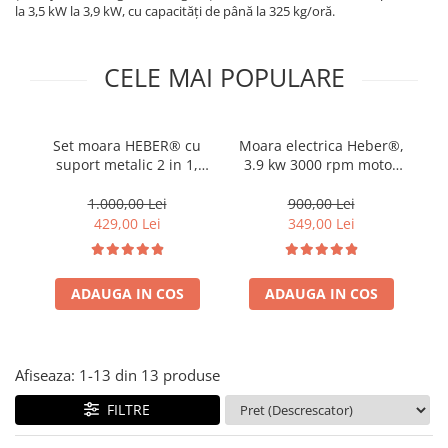
Pompe de stropit manuale
la 3,5 kW la 3,9 kW, cu capacități de până la 325 kg/oră.
Atomizoare
Mori electrice
CELE MAI POPULARE
Mori electrice cereale
Accesorii mori electrice
Set moara HEBER® cu
Moara electrica Heber®,
Batoze de porumb
suport metalic 2 in 1,
3.9 kw 3000 rpm motor
Zdrobitoare struguri, fructe si
3.9KW, 100% cupru,
100% cupru, 300 kg/ora,
300kg/ora, pentru
cuva mare, 20 de
legume
1.000,00 Lei
900,00 Lei
macinat cereale, uruiala,
ciocanele pentru cereale
429,00 Lei
349,00 Lei
Dezumidificatoare
porumb boabe, stiuleti,
si stiuleti
Aparate de sudura
coceni, butuc cu 20
ciocanele, 4 site
Drujbe
ADAUGA IN COS
ADAUGA IN COS
Motocoase
Motoare
Motoare electrice
Afiseaza:
1-
13
din
13
produse
Motoare termice
FILTRE
Scule si Unelte Electrice
Articole sanitare