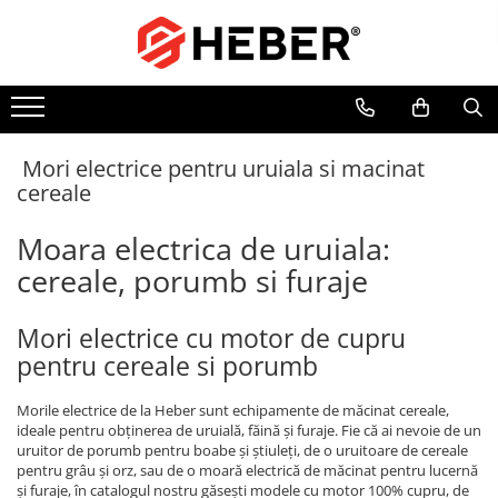
Toate Produsele
Mixere cu bol
Aer conditionat
Mori electrice pentru uruiala si macinat
Friteuze cu aer cald
cereale
Pompe de apa
Pompe submersibile
Moara electrica de uruiala:
Pompe submersibile nisip
cereale, porumb si furaje
Pompe apa de suprafata
Mori electrice cu motor de cupru
Motopompe
pentru cereale si porumb
Hidrofoare
Hidrofor cu pompa submersibila
Morile electrice de la Heber sunt echipamente de măcinat cereale,
ideale pentru obținerea de uruială, făină și furaje. Fie că ai nevoie de un
Pompe de stropit
uruitor de porumb pentru boabe și știuleți, de o uruitoare de cereale
pentru grâu și orz, sau de o moară electrică de măcinat pentru lucernă
Pompe de stropit electrice
și furaje, în catalogul nostru găsești modele cu motor 100% cupru, de