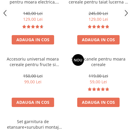
pentru moara electrica,
cereale pentru taiat lucerna si
picioare sustinere
tulpinoase
140,00 Lei
245,00 Lei
129,00 Lei
129,00 Lei
ADAUGA IN COS
ADAUGA IN COS
Accesoriu universal moara
Set ciocanele pentru moara
NOU
cereale pentru fructe si
cereale
legume
150,00 Lei
119,00 Lei
99,00 Lei
59,00 Lei
ADAUGA IN COS
ADAUGA IN COS
Set garnitura de
etansare+suruburi montaj