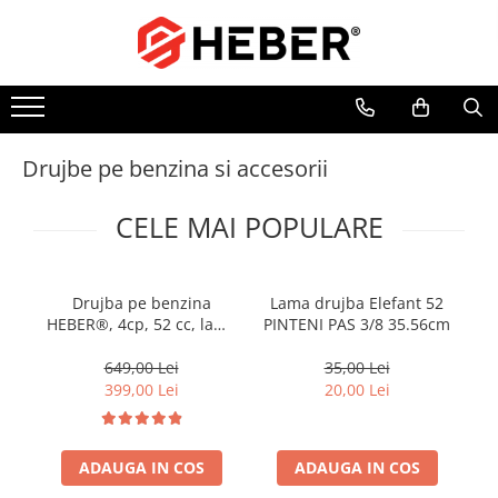
Pompe de apa
Pompe de stropit
Mori electrice
Motoare
Articole sanitare
Betoniere si vibratoare beton
Pompe submersibile
Pompe de stropit electrice
Mori electrice cereale
Motoare electrice
Coloane dus
Accesorii beton
Pompe submersibile nisip
Pompe de stropit manuale
Accesorii mori electrice
Motoare termice
Chiuvete
Betoniere
Drujbe pe benzina si accesorii
Pompe apa de suprafata
Atomizoare
Baterii de bucatarie
Roabe
Motopompe
Baterii de baie
CELE MAI POPULARE
Hidrofoare
Robineti
Hidrofor cu pompa submersibila
Echipamente de lucru
Drujba pe benzina
Lama drujba Elefant 52
1
HEBER®, 4cp, 52 cc, lama
PINTENI PAS 3/8 35.56cm
40 cm 10000 rpm +
accesorii incluse
649,00 Lei
35,00 Lei
399,00 Lei
20,00 Lei
ADAUGA IN COS
ADAUGA IN COS