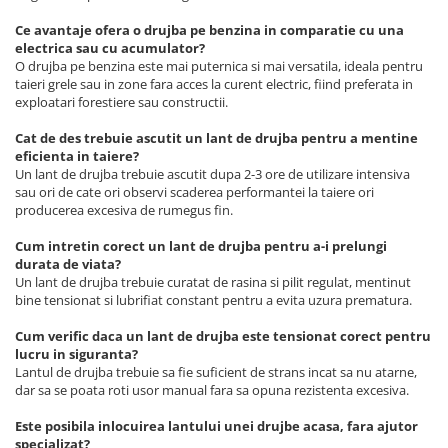
Ce avantaje ofera o drujba pe benzina in comparatie cu una
electrica sau cu acumulator?
O drujba pe benzina este mai puternica si mai versatila, ideala pentru
taieri grele sau in zone fara acces la curent electric, fiind preferata in
exploatari forestiere sau constructii.
Cat de des trebuie ascutit un lant de drujba pentru a mentine
eficienta in taiere?
Un lant de drujba trebuie ascutit dupa 2-3 ore de utilizare intensiva
sau ori de cate ori observi scaderea performantei la taiere ori
producerea excesiva de rumegus fin.
Cum intretin corect un lant de drujba pentru a-i prelungi
durata de viata?
Un lant de drujba trebuie curatat de rasina si pilit regulat, mentinut
bine tensionat si lubrifiat constant pentru a evita uzura prematura.
Cum verific daca un lant de drujba este tensionat corect pentru
lucru in siguranta?
Lantul de drujba trebuie sa fie suficient de strans incat sa nu atarne,
dar sa se poata roti usor manual fara sa opuna rezistenta excesiva.
Este posibila inlocuirea lantului unei drujbe acasa, fara ajutor
specializat?