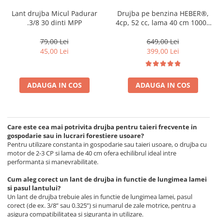
Lant drujba Micul Padurar
Drujba pe benzina HEBER®,
.3/8 30 dinti MPP
4cp, 52 cc, lama 40 cm 10000
rpm + accesorii incluse
79,00 Lei
649,00 Lei
45,00 Lei
399,00 Lei
ADAUGA IN COS
ADAUGA IN COS
Care este cea mai potrivita drujba pentru taieri frecvente in
gospodarie sau in lucrari forestiere usoare?
Pentru utilizare constanta in gospodarie sau taieri usoare, o drujba cu
motor de 2-3 CP si lama de 40 cm ofera echilibrul ideal intre
performanta si manevrabilitate.
Cum aleg corect un lant de drujba in functie de lungimea lamei
si pasul lantului?
Un lant de drujba trebuie ales in functie de lungimea lamei, pasul
corect (de ex. 3/8” sau 0.325”) si numarul de zale motrice, pentru a
asigura compatibilitatea si siguranta in utilizare.