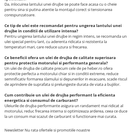
Da, inlocuirea lantului unei drujbe se poate face acasa cu o cheie
pentru sina si putina atentie la montajul corect si tensionarea
corespunzatoare.
Ce tip de ulei este recomandat pentru ungerea lantului unei
drujbe in conditii de utilizare intensa?
Pentru ungerea lantului unei drujbe in regim intens, se recomanda un
ulei special pentru lant, cu aderenta ridicata si rezistenta la
temperaturi mari, care reduce uzura si frecarea.
Ce beneficii ofera un ulei de drujba de calitate superioara
pentru protectia motorului si performanta generala?
Un ulei de drujba de calitate precum cele de pe heber.ro ofera
protectie perfecta a motorului chiar si in conditii extreme, reduce
semnificativ formarea slamului si depunerilor in evacuare, scade riscul
de aprindere de suprafata si prelungeste durata de viata a bujiilor.
Cum contribuie un ulei de drujba performant la eficienta
energetica si consumul de carburant?
Uleiurile de drujba performante asigura un randament mai ridicat al
motorului, reduc frecarea interna si optimizeaza arderea, ceea ce duce
la un consum mai scazut de carburant si functionare mai curata.
Newsletter
Nu rata ofertele si promotiile noastre