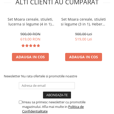
ALTI CLIENTI AU CUMPARAT
Set Moara cereale, stiuleti,
Set Moara cereale, stiuleti
lucerna si legume (4 in 1),
si legume (3 in 1), Heber®,
Heber®, 3.8KW, 300Kg/Ora,
3.8KW, 300Kg/Ora, + suport
cu ciocanele + razatoare +
din metal
900,00 RON
900,00 Lei
cutite + suport
619,00 RON
519,00 Lei
ADAUGA IN COS
ADAUGA IN COS
Newsletter
Nu rata ofertele si promotiile noastre
Vreau sa primesc newsletter cu promotiile
magazinului. Afla mai multe in
Politica de
Confidentialitate