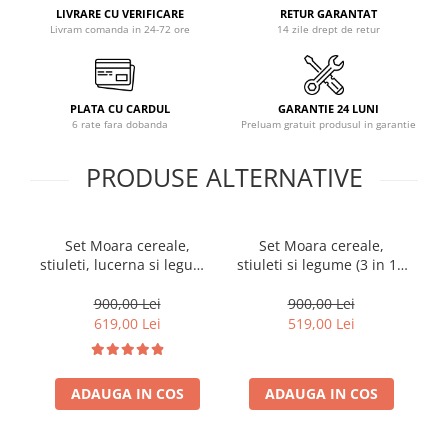
LIVRARE CU VERIFICARE
RETUR GARANTAT
Livram comanda in 24-72 ore
14 zile drept de retur
PLATA CU CARDUL
GARANTIE 24 LUNI
6 rate fara dobanda
Preluam gratuit produsul in garantie
PRODUSE ALTERNATIVE
Set Moara cereale,
Set Moara cereale,
Mo
stiuleti, lucerna si legume
stiuleti si legume (3 in 1),
di
(4 in 1), Heber®, 3.8KW,
Heber®, 3.8KW,
300Kg/Ora, cu ciocanele +
300Kg/Ora, + suport din
900,00 Lei
900,00 Lei
razatoare + cutite +
metal
619,00 Lei
519,00 Lei
suport
kg
ADAUGA IN COS
ADAUGA IN COS