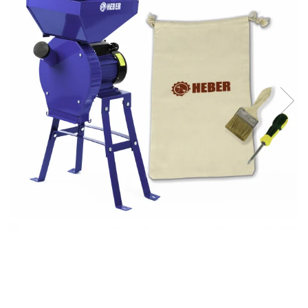
Pompe de stropit manuale
Atomizoare
Mori electrice
Mori electrice cereale
Accesorii mori electrice
Batoze de porumb
Zdrobitoare struguri, fructe si
legume
Dezumidificatoare
Aparate de sudura
Drujbe
Motocoase
Motoare
Motoare electrice
Motoare termice
Scule si Unelte Electrice
Articole sanitare