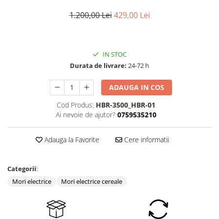
Coloane dus
1.200,00 Lei
429,00 Lei
Chiuvete
Baterii de bucatarie
IN STOC
Baterii de baie
Durata de livrare:
24-72 h
Robineti
ADAUGA IN COS
Echipamente de lucru
Betoniere si vibratoare beton
Cod Produs:
HBR-3500_HBR-01
Ai nevoie de ajutor?
0759535210
Accesorii beton
Betoniere
Adauga la Favorite
Cere informatii
Roabe
Generatoare
Categorii
:
Motocultoare
Mori electrice
Mori electrice cereale
Produse uz casnic
Seminee electrice
Convectoare si aeroterme electrice