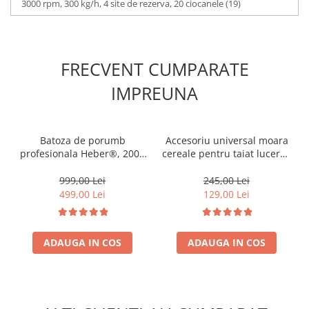
3000 rpm, 300 kg/h, 4 site de rezerva, 20 ciocanele
(19)
FRECVENT CUMPARATE
IMPREUNA
Batoza de porumb
Accesoriu universal moara
profesionala Heber®, 2000
cereale pentru taiat lucerna
kg/h, motor 2500W, bobinaj
si tulpinoase
100%cupru
999,00 Lei
245,00 Lei
499,00 Lei
129,00 Lei
ADAUGA IN COS
ADAUGA IN COS