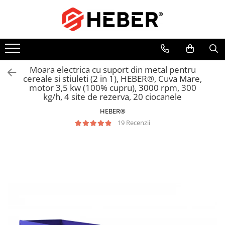
Toate Produsele
Mixere cu bol
Aer conditionat
Moara electrica cu suport din metal pentru
cereale si stiuleti (2 in 1), HEBER®, Cuva Mare,
Friteuze cu aer cald
motor 3,5 kw (100% cupru), 3000 rpm, 300
Pompe de apa
kg/h, 4 site de rezerva, 20 ciocanele
Pompe submersibile
HEBER®
Pompe submersibile nisip
19 Recenzii
Pompe apa de suprafata
Motopompe
Hidrofoare
Hidrofor cu pompa submersibila
Pompe de stropit
Pompe de stropit electrice