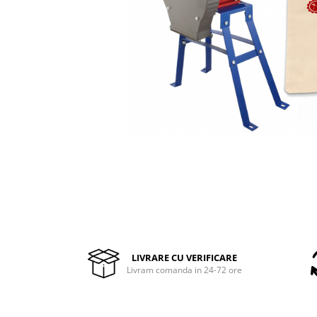
Pompe de stropit manuale
Atomizoare
Mori electrice
Mori electrice cereale
Accesorii mori electrice
Batoze de porumb
Zdrobitoare struguri, fructe si
legume
Dezumidificatoare
Aparate de sudura
Drujbe
Motocoase
Motoare
Motoare electrice
LIVRARE CU VERIFICARE
Livram comanda in 24-72 ore
Motoare termice
Scule si Unelte Electrice
Articole sanitare