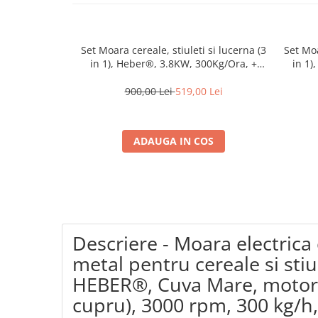
Coloane dus
Chiuvete
Set Moara cereale, stiuleti si lucerna (3
Set Moa
Baterii de bucatarie
in 1), Heber®, 3.8KW, 300Kg/Ora, +
in 1)
suport din metal
Baterii de baie
900,00 Lei
519,00 Lei
Robineti
Echipamente de lucru
ADAUGA IN COS
Betoniere si vibratoare beton
Accesorii beton
Betoniere
Roabe
Generatoare
Descriere - Moara electrica
Motocultoare
metal pentru cereale si stiule
Produse uz casnic
HEBER®, Cuva Mare, motor
Seminee electrice
cupru), 3000 rpm, 300 kg/h,
Convectoare si aeroterme electrice