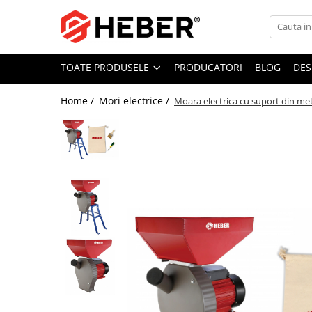
Toate Produsele
TOATE PRODUSELE
PRODUCATORI
BLOG
DES
Mixere cu bol
Aer conditionat
Home /
Mori electrice /
Moara electrica cu suport din meta
Friteuze cu aer cald
Pompe de apa
Pompe submersibile
Pompe submersibile nisip
Pompe apa de suprafata
Motopompe
Hidrofoare
Hidrofor cu pompa submersibila
Pompe de stropit
Pompe de stropit electrice