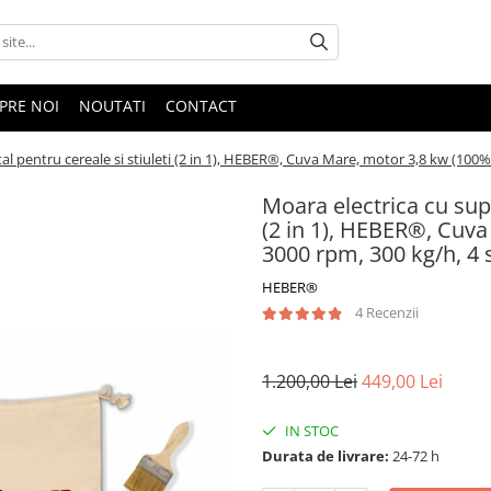
PRE NOI
NOUTATI
CONTACT
l pentru cereale si stiuleti (2 in 1), HEBER®, Cuva Mare, motor 3,8 kw (100% 
Moara electrica cu supo
(2 in 1), HEBER®, Cuva
3000 rpm, 300 kg/h, 4 s
HEBER®
4 Recenzii
1.200,00 Lei
449,00 Lei
IN STOC
Durata de livrare:
24-72 h