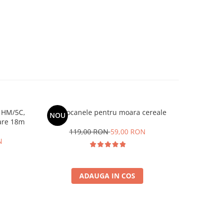
 HM/5C,
Set ciocanele pentru moara cereale
Pompa 
NOU
lare 18m
murdara H
119,00 RON
59,00 RON
N
9
ADAUGA IN COS