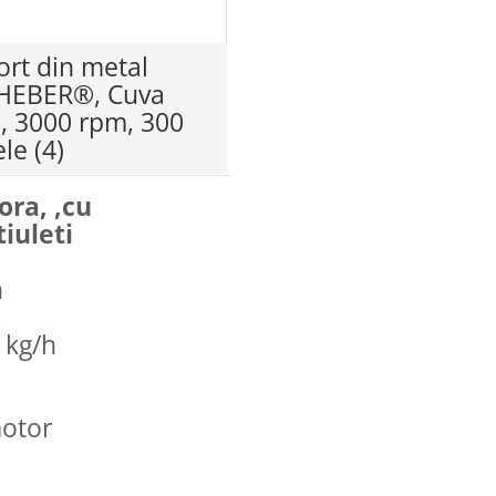
ort din metal
), HEBER®, Cuva
, 3000 rpm, 300
ele
(4)
ra, ,cu
tiuleti
n
 kg/h
motor