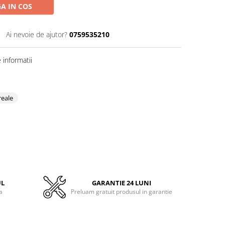
A IN COS
Ai nevoie de ajutor?
0759535210
informatii
reale
UL
GARANTIE 24 LUNI
a
Preluam gratuit produsul in garantie