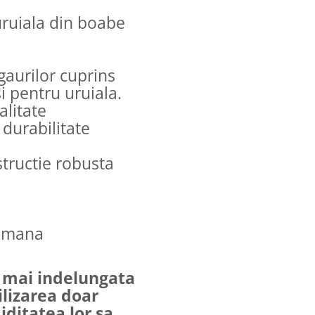
uruiala din boabe
gaurilor cuprins
 pentru uruiala.
alitate
durabilitate
structie robusta
romana
t mai indelungata
lizarea doar
iditatea lor sa