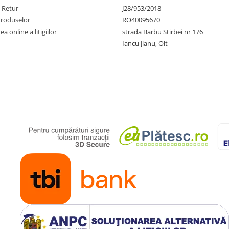
e Retur
J28/953/2018
Produselor
RO40095670
a online a litigiilor
strada Barbu Stirbei nr 176
Iancu Jianu, Olt