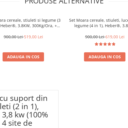
PRODUSE ALTERNATIVE
ra cereale, stiuleti si legume (3
Set Moara cereale, stiuleti, luc
, Heber®, 3.8KW, 300Kg/Ora, +
legume (4 in 1), Heber®, 3.
suport din metal
300Kg/Ora, cu ciocanele + raza
cutite + suport
900,00 Lei
519,00 Lei
900,00 Lei
619,00 Lei
ADAUGA IN COS
ADAUGA IN COS
 cu suport din
ti (2 in 1),
 3,8 kw (100%
 4 site de