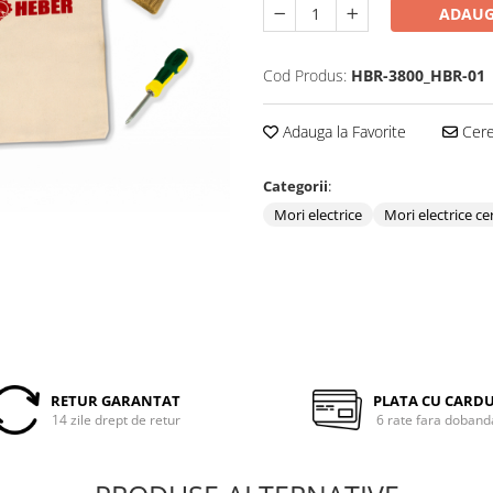
ADAUG
Cod Produs:
HBR-3800_HBR-01
Adauga la Favorite
Cere 
Categorii
:
Mori electrice
Mori electrice ce
RETUR GARANTAT
PLATA CU CARD
14 zile drept de retur
6 rate fara doband