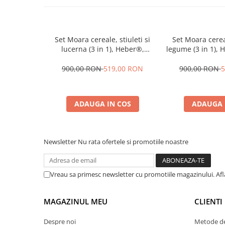
Set Moara cereale, stiuleti si
Set Moara cereal
lucerna (3 in 1), Heber®,
legume (3 in 1),
3.8KW, 300Kg/Ora, + suport din
300Kg/Ora, + su
metal
900,00 RON
519,00 RON
900,00 RON
5
ADAUGA IN COS
ADAUGA 
Newsletter
Nu rata ofertele si promotiile noastre
Vreau sa primesc newsletter cu promotiile magazinului. Af
MAGAZINUL MEU
CLIENTI
Despre noi
Metode de