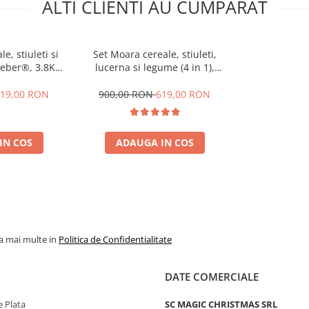
ALTI CLIENTI AU CUMPARAT
e, stiuleti si
Set Moara cereale, stiuleti,
 Heber®, 3.8KW,
lucerna si legume (4 in 1),
port din metal
Heber®, 3.8KW, 300Kg/Ora, cu
ciocanele + razatoare + cutite +
19,00 RON
900,00 RON
619,00 RON
suport
IN COS
ADAUGA IN COS
la mai multe in
Politica de Confidentialitate
DATE COMERCIALE
 Plata
SC MAGIC CHRISTMAS SRL