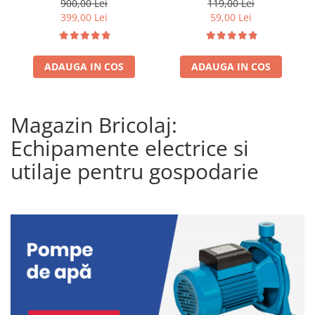
plutitor +20m Furtun
900,00 Lei
119,00 Lei
pompieri 2"+cuple metalice
399,00 Lei
59,00 Lei
ADAUGA IN COS
ADAUGA IN COS
Magazin Bricolaj:
Echipamente electrice si
utilaje pentru gospodarie