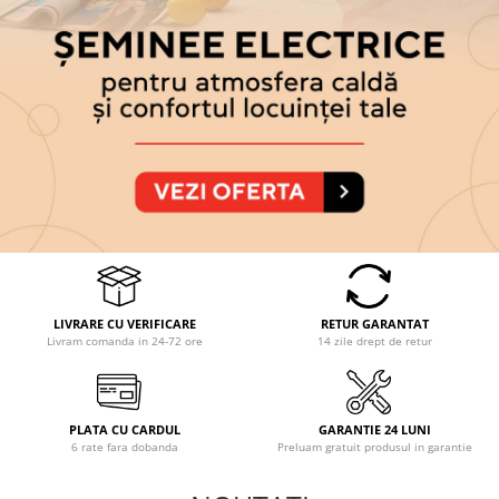
LIVRARE CU VERIFICARE
RETUR GARANTAT
Livram comanda in 24-72 ore
14 zile drept de retur
PLATA CU CARDUL
GARANTIE 24 LUNI
6 rate fara dobanda
Preluam gratuit produsul in garantie