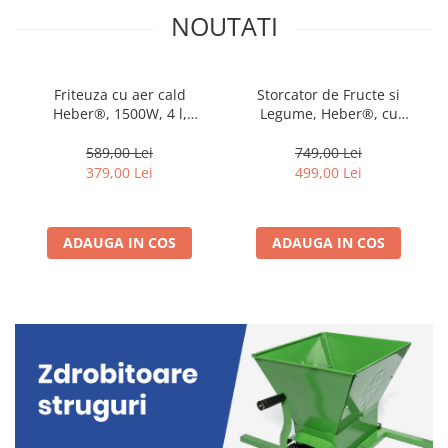
NOUTATI
Friteuza cu aer cald
Storcator de Fructe si
Heber®, 1500W, 4 l,
Legume, Heber®, cu
recipient gatire din sticla
presare la Rece, 2 Viteze
termorezistenta, 40-200°C,
Soft/Hard, Display LED, Sita
589,00 Lei
749,00 Lei
7 programe, panou tactil,
Inox, Functie Reverse,
379,00 Lei
499,00 Lei
HBR-1107, negru
150W, Ax cu Melc, Recipient
Suc 450ml, Sticla pentru
calatorie 500ml, Gri
ADAUGA IN COS
ADAUGA IN COS