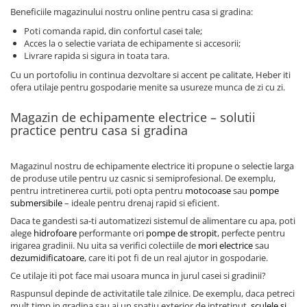
Beneficiile magazinului nostru online pentru casa si gradina:
Poti comanda rapid, din confortul casei tale;
Acces la o selectie variata de echipamente si accesorii;
Livrare rapida si sigura in toata tara.
Cu un portofoliu in continua dezvoltare si accent pe calitate, Heber iti
ofera utilaje pentru gospodarie menite sa usureze munca de zi cu zi.
Magazin de echipamente electrice – solutii
practice pentru casa si gradina
Magazinul nostru de echipamente electrice iti propune o selectie larga
de produse utile pentru uz casnic si semiprofesional. De exemplu,
pentru intretinerea curtii, poti opta pentru
motocoase
sau
pompe
submersibile
– ideale pentru drenaj rapid si eficient.
Daca te gandesti sa-ti automatizezi sistemul de alimentare cu apa, poti
alege
hidrofoare
performante ori
pompe de stropit
, perfecte pentru
irigarea gradinii. Nu uita sa verifici colectiile de
mori electrice
sau
dezumidificatoare
, care iti pot fi de un real ajutor in gospodarie.
Ce utilaje iti pot face mai usoara munca in jurul casei si gradinii?
Raspunsul depinde de activitatile tale zilnice. De exemplu, daca petreci
mult timp in gradina sau ai un spatiu exterior de intretinut,
sculele si