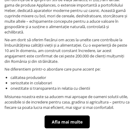
gama de produse Appliances, o extensie importantă a portofoliului
Heber, dedicată aparatelor moderne pentru uz casnic. Această gamă
cuprinde mixere cu bol, mori de cereale, deshidratoare, storcătoare și
multe altele – echipamente concepute pentru a aduce valoare în
gospodărie și a susține o alimentație naturală, controlată și
echilibrată.
Ne-am dorit să oferim fiecărui om acces la unelte care contribuie la
îmbunătățirea calității vieții și a alimentației. Cu o experiență de peste
10 ani în domeniu, am construit constant încredere, iar acest
angajament este confirmat de cei peste 200.000 de clienți mulțumiți
din România și din străinătate.
Ne diferentiem printr-o abordare care pune accent pe:
calitatea produselor
seriozitate in colaborari
onestitate si transparenta in relatia cu clientii
Misiunea noastra este sa aducem mai aproape de oameni solutii utile,
accesibile si de incredere pentru casa, gradina si agricultura – pentru ca
fiecare sa poata lucra mai eficient, mai sigur si mai confortabil.
Afla mai multe