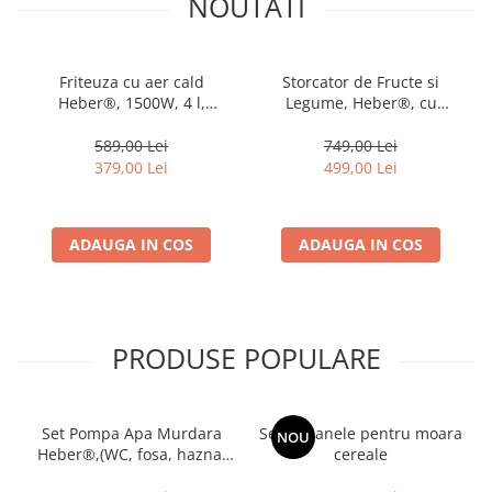
NOUTATI
Friteuza cu aer cald
Storcator de Fructe si
Heber®, 1500W, 4 l,
Legume, Heber®, cu
recipient gatire din sticla
presare la Rece, 2 Viteze
termorezistenta, 40-200°C,
Soft/Hard, Display LED, Sita
589,00 Lei
749,00 Lei
7 programe, panou tactil,
Inox, Functie Reverse,
379,00 Lei
499,00 Lei
HBR-1107, negru
150W, Ax cu Melc, Recipient
Suc 450ml, Sticla pentru
calatorie 500ml, Gri
ADAUGA IN COS
ADAUGA IN COS
PRODUSE POPULARE
Set Pompa Apa Murdara
Set ciocanele pentru moara
NOU
Heber®,(WC, fosa, hazna)
cereale
cu turbina, din fonta si