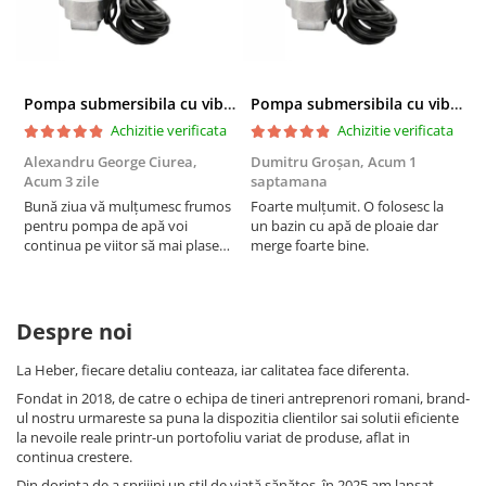
Pompa submersibila cu vibratii pentru apa curata Heber®, 280 W, 3/4" racordare, 18 l/min debit maxim, 6 m adancime absorbtie, 60 m inaltime refulare
Pompa submersibila cu vibratii pentru apa curata Heber®, 280 W, 3/4" racordare, 18 l/min debit maxim, 6 m adancime absorbtie, 60 m inaltime refulare
Achizitie verificata
Achizitie verificata
Alexandru George Ciurea,
Dumitru Groșan,
Acum 1
I
Acum 3 zile
saptamana
P
Bună ziua vă mulțumesc frumos
Foarte mulțumit. O folosesc la
M
pentru pompa de apă voi
un bazin cu apă de ploaie dar
M
continua pe viitor să mai plasez
merge foarte bine.
comandă atunci când se va
strica ceva in casă Mulțumim
foarte mult și vă doresc o zi
frumoasă și o zi cu bună energie
Despre noi
La Heber, fiecare detaliu conteaza, iar calitatea face diferenta.
Fondat in 2018, de catre o echipa de tineri antreprenori romani, brand-
ul nostru urmareste sa puna la dispozitia clientilor sai solutii eficiente
la nevoile reale printr-un portofoliu variat de produse, aflat in
continua crestere.
Din dorința de a sprijini un stil de viață sănătos, în 2025 am lansat