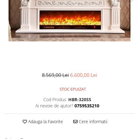
Pompe de stropit manuale
Atomizoare
Mori electrice
Mori electrice cereale
Accesorii mori electrice
Batoze de porumb
Zdrobitoare struguri, fructe si
legume
Dezumidificatoare
8.569,00 Lei
6.600,00 Lei
Aparate de sudura
Drujbe
STOC EPUIZAT
Motocoase
Cod Produs:
HBR-320SS
Motoare
Ai nevoie de ajutor?
0759535210
Motoare electrice
Motoare termice
Adauga la Favorite
Cere informatii
Scule si Unelte Electrice
Articole sanitare