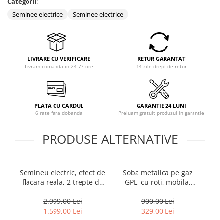
Categorii
:
Coloane dus
Seminee electrice
Seminee electrice
Chiuvete
Baterii de bucatarie
Baterii de baie
LIVRARE CU VERIFICARE
RETUR GARANTAT
Livram comanda in 24-72 ore
14 zile drept de retur
Robineti
Echipamente de lucru
Betoniere si vibratoare beton
PLATA CU CARDUL
GARANTIE 24 LUNI
6 rate fara dobanda
Preluam gratuit produsul in garantie
Accesorii beton
Betoniere
PRODUSE ALTERNATIVE
Roabe
Generatoare
Semineu electric, efect de
Soba metalica pe gaz
Motocultoare
flacara reala, 2 trepte de
GPL, cu roti, mobila,
in
Produse uz casnic
incalzire, termostat
Heber®, 3 trepte de
W,
Seminee electrice
electronic, 7 culori, Clasa
putere, negru
2.999,00 Lei
900,00 Lei
Premium
p
1.599,00 Lei
329,00 Lei
Convectoare si aeroterme electrice