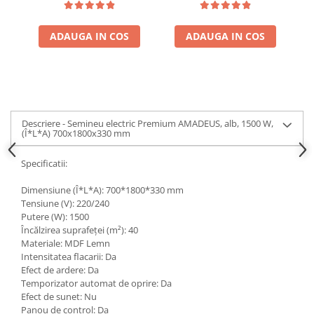
ADAUGA IN COS
ADAUGA IN COS
Descriere - Semineu electric Premium AMADEUS, alb, 1500 W,
(Î*L*A) 700x1800x330 mm
Specificatii:
Dimensiune (Î*L*A): 700*1800*330 mm
Tensiune (V): 220/240
Putere (W): 1500
Încălzirea suprafeței (m²): 40
Materiale: MDF Lemn
Intensitatea flacarii: Da
Efect de ardere: Da
Temporizator automat de oprire: Da
Efect de sunet: Nu
Panou de control: Da