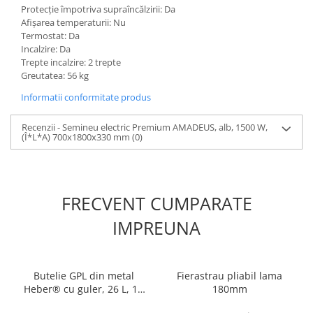
Protecție împotriva supraîncălzirii: Da
Afișarea temperaturii: Nu
Termostat: Da
Incalzire: Da
Trepte incalzire: 2 trepte
Greutatea: 56 kg
Informatii conformitate produs
Recenzii - Semineu electric Premium AMADEUS, alb, 1500 W,
(Î*L*A) 700x1800x330 mm
(0)
FRECVENT CUMPARATE
IMPREUNA
Butelie GPL din metal
Fierastrau pliabil lama
Heber® cu guler, 26 L, 11
180mm
kg, filet 1/2, nealimentata