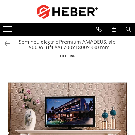
Toate Produsele
Mixere cu bol
Aer conditionat
Semineu electric Premium AMADEUS, alb,
1500 W, (Î*L*A) 700x1800x330 mm
Friteuze cu aer cald
HEBER®
Pompe de apa
Pompe submersibile
Pompe submersibile nisip
Pompe apa de suprafata
Motopompe
Hidrofoare
Hidrofor cu pompa submersibila
Pompe de stropit
Pompe de stropit electrice