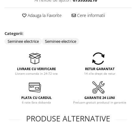
Coloane dus
Adauga la Favorite
Cere informatii
Chiuvete
Baterii de bucatarie
Categorii
:
Baterii de baie
Seminee electrice
Seminee electrice
Robineti
Echipamente de lucru
Betoniere si vibratoare beton
LIVRARE CU VERIFICARE
RETUR GARANTAT
Accesorii beton
Livram comanda in 24-72 ore
14 zile drept de retur
Betoniere
Roabe
PLATA CU CARDUL
GARANTIE 24 LUNI
Generatoare
6 rate fara dobanda
Preluam gratuit produsul in garantie
Motocultoare
Produse uz casnic
PRODUSE ALTERNATIVE
Seminee electrice
Convectoare si aeroterme electrice