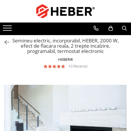
Toate Produsele
Mixere cu bol
Aer conditionat
Semineu electric, incorporabil, HEBER, 2000 W,
efect de flacara reala, 2 trepte incalzire,
Friteuze cu aer cald
programabil, termostat electronic
Pompe de apa
HEBER®
Pompe submersibile
10 Recenzii
Pompe submersibile nisip
Pompe apa de suprafata
Motopompe
Hidrofoare
Hidrofor cu pompa submersibila
Pompe de stropit
Pompe de stropit electrice