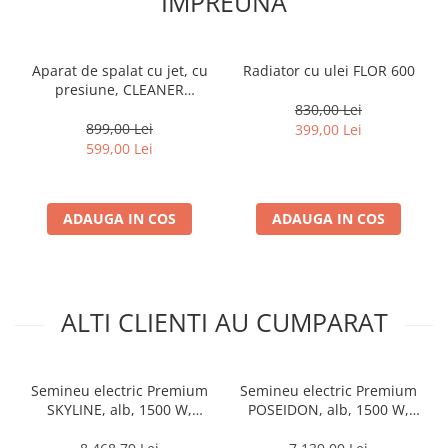
IMPREUNA
Aparat de spalat cu jet, cu
Radiator cu ulei FLOR 600
presiune, CLEANER
CW5140, 1800 W, 140 BARI
830,00 Lei
899,00 Lei
399,00 Lei
599,00 Lei
ADAUGA IN COS
ADAUGA IN COS
ALTI CLIENTI AU CUMPARAT
Semineu electric Premium
Semineu electric Premium
SKYLINE, alb, 1500 W,
POSEIDON, alb, 1500 W,
(I*L*A) :600*1800*330 mm,
(I*L*A) :700*2000*330 mm,
efect 3D, telecomanda
efect 3D, telecomanda