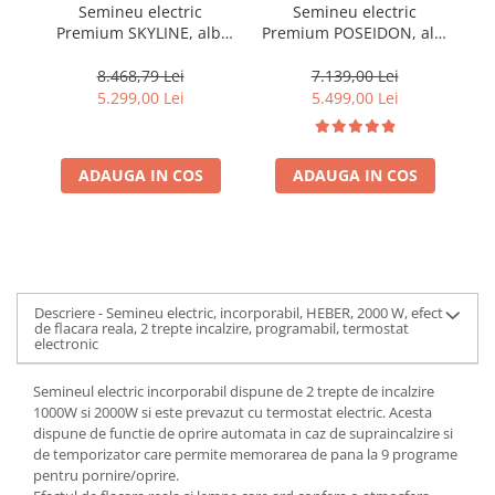
Semineu electric
Semineu electric
Premium SKYLINE, alb,
Premium POSEIDON, alb,
P
1500 W, (I*L*A)
1500 W, (I*L*A)
:600*1800*330 mm, efect
:700*2000*330 mm, efect
8.468,79 Lei
7.139,00 Lei
3D, telecomanda
3D, telecomanda
e
5.299,00 Lei
5.499,00 Lei
ADAUGA IN COS
ADAUGA IN COS
Descriere - Semineu electric, incorporabil, HEBER, 2000 W, efect
de flacara reala, 2 trepte incalzire, programabil, termostat
electronic
Semineul electric incorporabil dispune de 2 trepte de incalzire
1000W si 2000W si este prevazut cu termostat electric. Acesta
dispune de functie de oprire automata in caz de supraincalzire si
de temporizator care permite memorarea de pana la 9 programe
pentru pornire/oprire.