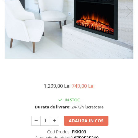
Pompe de stropit manuale
Atomizoare
Mori electrice
Mori electrice cereale
Accesorii mori electrice
Batoze de porumb
Zdrobitoare struguri, fructe si
legume
Dezumidificatoare
Aparate de sudura
1.299,00 Lei
749,00 Lei
Drujbe
Motocoase
IN STOC
Motoare
Durata de livrare:
24-72h lucratoare
Motoare electrice
Motoare termice
ADAUGA IN COS
Scule si Unelte Electrice
Cod Produs:
FKKI03
Articole sanitare
Ai nevoie de ajutor?
0759535210