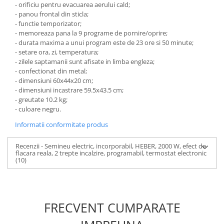
- orificiu pentru evacuarea aerului cald;
- panou frontal din sticla;
- functie temporizator;
- memoreaza pana la 9 programe de pornire/oprire;
- durata maxima a unui program este de 23 ore si 50 minute;
- setare ora, zi, temperatura;
- zilele saptamanii sunt afisate in limba engleza;
- confectionat din metal;
- dimensiuni 60x44x20 cm;
- dimensiuni incastrare 59.5x43.5 cm;
- greutate 10.2 kg;
- culoare negru.
Informatii conformitate produs
Recenzii - Semineu electric, incorporabil, HEBER, 2000 W, efect de
flacara reala, 2 trepte incalzire, programabil, termostat electronic
(10)
FRECVENT CUMPARATE