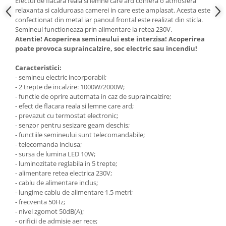
Efectul de flacara reala si lemne care ard confera o atmosfera
relaxanta si calduroasa camerei in care este amplasat. Acesta este
confectionat din metal iar panoul frontal este realizat din sticla.
Semineul functioneaza prin alimentare la retea 230V.
Atentie! Acoperirea semineului este interzisa! Acoperirea
poate provoca supraincalzire, soc electric sau incendiu!
Caracteristici:
- semineu electric incorporabil;
- 2 trepte de incalzire: 1000W/2000W;
- functie de oprire automata in caz de supraincalzire;
- efect de flacara reala si lemne care ard;
- prevazut cu termostat electronic;
- senzor pentru sesizare geam deschis;
- functiile semineului sunt telecomandabile;
- telecomanda inclusa;
- sursa de lumina LED 10W;
- luminozitate reglabila in 5 trepte;
- alimentare retea electrica 230V;
- cablu de alimentare inclus;
- lungime cablu de alimentare 1.5 metri;
- frecventa 50Hz;
- nivel zgomot 50dB(A);
- orificii de admisie aer rece;