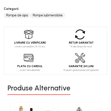
Categorii
:
Pompe de apa
Pompe submersibile
LIVRARE CU VERIFICARE
RETUR GARANTAT
Livram comanda in 24-72 ore
14 zile drept de retur
PLATA CU CARDUL
GARANTIE 24 LUNI
6 rate fara dobanda
Preluam gratuit produsul in garantie
Produse Alternative