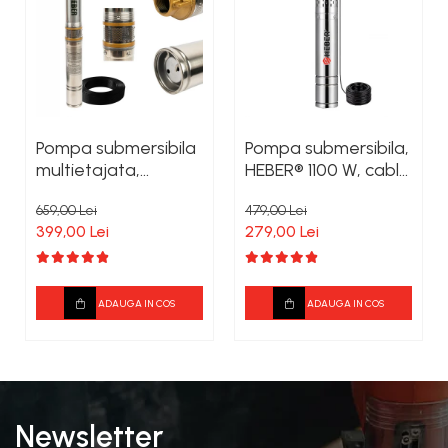
Pompa submersibila
Pompa submersibila,
multietajata,
HEBER® 1100 W, cablu
Heber® 3.5SDM 2/8,
15 metri , 3200l/ora
659,00 Lei
479,00 Lei
1500W, cu 8 turbine,
399,00 Lei
279,00 Lei
cablu de alimentare
15 metri
ADAUGA IN COS
ADAUGA IN COS
Newsletter