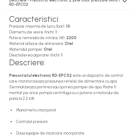
Descriere - Presostat electronic 2.2kW max. pressure 1MPa 1"
RD-EPC02
Caracteristici:
Presiune maxima de lucru (bar):
10
Diametru de iesire (Inch):
1
Putere nominala de intrare (W):
2200
Material arbore de antrenare:
Otel
Materialul pompei:
Otel
Deschiderea aspiratei (Inch):
1
Descriere:
Presostatul electronic RD-EPC02
este un dispozitiv de control
care monitorizeaza presiunea retelei de alimentare cu apa.
Semnalizeaza pornirea sau oprirea pompei de apa. Poate fi
montat pe orice pompa centrifuga cu o putere a motorului de
pana la 2,2 kW.
Manometru incorporat
Controlul presiunii
Doua supape de incarcare incorporate