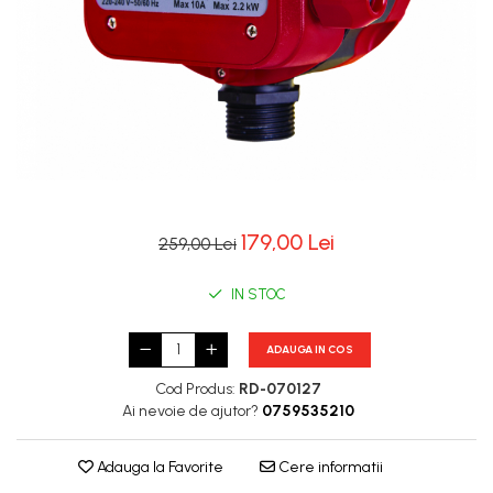
179,00 Lei
259,00 Lei
IN STOC
ADAUGA IN COS
Cod Produs:
RD-070127
Ai nevoie de ajutor?
0759535210
Adauga la Favorite
Cere informatii