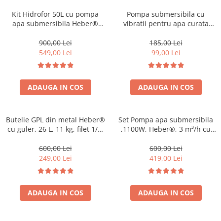
Coloane dus
Kit Hidrofor 50L cu pompa
Pompa submersibila cu
apa submersibila Heber®
vibratii pentru apa curata
Chiuvete
1.1KW, 3m3/Ora, Sistem
Heber®, 280 W, 3/4"
premium complet
racordare, 18 l/min debit
900,00 Lei
185,00 Lei
Baterii de bucatarie
maxim, 6 m adancime
549,00 Lei
99,00 Lei
Baterii de baie
absorbtie, 60 m inaltime
refulare
Robineti
ADAUGA IN COS
ADAUGA IN COS
Echipamente de lucru
Betoniere si vibratoare beton
Accesorii beton
Butelie GPL din metal Heber®
Set Pompa apa submersibila
cu guler, 26 L, 11 kg, filet 1/2,
,1100W, Heber®, 3 m³/h cu
Betoniere
nealimentata cu gaz
Presostat automat ce
Roabe
Inlocuieste vasul de
600,00 Lei
600,00 Lei
expansiune
249,00 Lei
419,00 Lei
Generatoare
Motocultoare
Produse uz casnic
ADAUGA IN COS
ADAUGA IN COS
Seminee electrice
Convectoare si aeroterme electrice