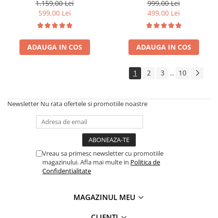
functie uscare haine,
100%cupru
1.159,00 Lei
999,00 Lei
temporizator 24 de ore, WiFi,
599,00 Lei
499,00 Lei
Smart Life
ADAUGA IN COS
ADAUGA IN COS
1
2
3
10
...
Newsletter
Nu rata ofertele si promotiile noastre
Vreau sa primesc newsletter cu promotiile
magazinului. Afla mai multe in
Politica de
Confidentialitate
MAGAZINUL MEU
CLIENTI