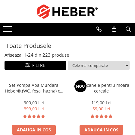
Toate Produsele
Mixere cu bol
Aer conditionat
Toate Produsele
Friteuze cu aer cald
Afiseaza:
1-
24
din
223
produse
Pompe de apa
Pompe submersibile
FILTRE
Pompe submersibile nisip
Pompe apa de suprafata
Set Pompa Apa Murdara
Set ciocanele pentru moara
NOU
Heber®,(WC, fosa, hazna) cu
cereale
Motopompe
turbina, din fonta si plutitor
Hidrofoare
+20m Furtun pompieri
900,00 Lei
119,00 Lei
2"+cuple metalice
399,00 Lei
59,00 Lei
Hidrofor cu pompa submersibila
Pompe de stropit
Pompe de stropit electrice
ADAUGA IN COS
ADAUGA IN COS