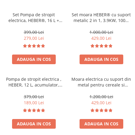
Pompe de stropit manuale
Atomizoare
Set Pompa de stropit
Set moara HEBER® cu suport
electrica, HEBER®, 16 L +
metalic 2 in 1, 3.9KW, 100%
Mori electrice
Atomizorul electric portabil
cupru, 300kg/ora, pentru
Mori electrice cereale
macinat cereale, uruiala,
399,00 Lei
1.000,00 Lei
porumb boabe, stiuleti,
Accesorii mori electrice
279,00 Lei
429,00 Lei
coceni, butuc cu 20 ciocanele,
Batoze de porumb
4 site
Zdrobitoare struguri, fructe si
ADAUGA IN COS
ADAUGA IN COS
legume
Dezumidificatoare
Aparate de sudura
Pompa de stropit electrica ,
Moara electrica cu suport din
Drujbe
HEBER, 12 L, acumulator,
metal pentru cereale si
regulator presiune,5 duze
stiuleti (2 in 1), HEBER®, Cuva
Motocoase
incluse
Mare, motor 3,5 kw (100%
379,00 Lei
1.200,00 Lei
Motoare
cupru), 3000 rpm, 300 kg/h, 4
189,00 Lei
429,00 Lei
site de rezerva, 20 ciocanele
Motoare electrice
Motoare termice
ADAUGA IN COS
ADAUGA IN COS
Scule si Unelte Electrice
Articole sanitare