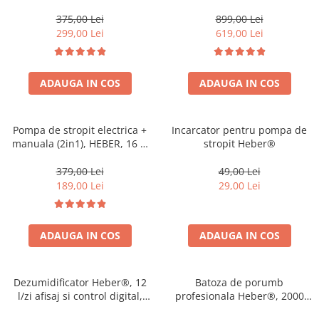
0.75F,debit 10000l/h, H
( Presostat ce Inlocuieste
refulare 8 m, submersibila
Vasul de expansiune )
375,00 Lei
899,00 Lei
299,00 Lei
619,00 Lei
ADAUGA IN COS
ADAUGA IN COS
Pompa de stropit electrica +
Incarcator pentru pompa de
manuala (2in1), HEBER, 16 L,
stropit Heber®
acumulator, 6 BAR, regulator,
5 duze de stropire incluse
379,00 Lei
49,00 Lei
incluse
189,00 Lei
29,00 Lei
ADAUGA IN COS
ADAUGA IN COS
Dezumidificator Heber®, 12
Batoza de porumb
l/zi afisaj si control digital,
profesionala Heber®, 2000
dezumidificare inteligenta,
kg/h, motor 2500W, bobinaj