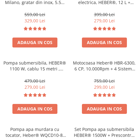
Milano, gratar din inox, 5.5L,
electrica, HEBER®, 12 L +
recipient gatire din sticla
Atomizorul electric portabil
termorezistenta, 8 programe,
559,00 Lei
399,00 Lei
1200W, Air fryer Gama 2025
329,00 Lei
279,00 Lei
ADAUGA IN COS
ADAUGA IN COS
Pompa submersibila, HEBER®
Motocoasa Heber® HBR-6300,
1100 W, cablu 15 metri ,
6 CP, 10.000Rpm + 4 Sisteme
3200l/ora
Taiere, Ham Profesional,
MOTOR 2 TIMPI
479,00 Lei
759,00 Lei
279,00 Lei
299,00 Lei
ADAUGA IN COS
ADAUGA IN COS
Pompa apa murdara cu
Set Pompa apa submersibila
tocator, Heber® WQCD10-8-
HEBER® 1500W + Prescontrol