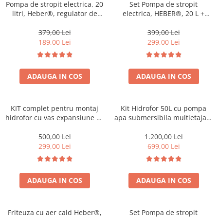
Pompa de stropit electrica, 20
Set Pompa de stropit
litri, Heber®, regulator de
electrica, HEBER®, 20 L +
presiune, 6 bari, cu
Atomizorul electric portabil
acumulator, 5 duze incluse
379,00 Lei
399,00 Lei
189,00 Lei
299,00 Lei
ADAUGA IN COS
ADAUGA IN COS
KIT complet pentru montaj
Kit Hidrofor 50L cu pompa
hidrofor cu vas expansiune 50
apa submersibila multietajata
l, HEBER®
1.5KW, 5m3/Ora, Heber®,
Sistem premium complet
500,00 Lei
1.200,00 Lei
299,00 Lei
699,00 Lei
ADAUGA IN COS
ADAUGA IN COS
Friteuza cu aer cald Heber®,
Set Pompa de stropit