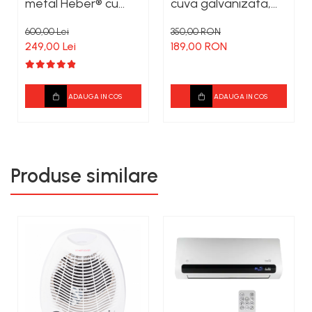
metal Heber® cu
cuva galvanizata,
guler, 26 L, 11 kg, filet
100L
600,00 Lei
350,00 RON
1/2, nealimentata cu
249,00 Lei
189,00 RON
gaz
ADAUGA IN COS
ADAUGA IN COS
Produse similare