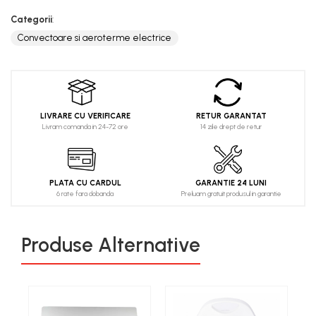
Categorii
:
Convectoare si aeroterme electrice
LIVRARE CU VERIFICARE
RETUR GARANTAT
Livram comanda in 24-72 ore
14 zile drept de retur
PLATA CU CARDUL
GARANTIE 24 LUNI
6 rate fara dobanda
Preluam gratuit produsul in garantie
Produse Alternative