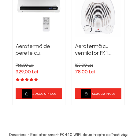
Aerotermă de
Aerotermă cu
R
perete cu
ventilator FK 1,
F
ventilator
doua trepte de
766,00 Lei
125,00 Lei
7
incalzire 1000W /
e
329,00 Lei
78,00 Lei
4
2000W
ADAUGA IN COS
ADAUGA IN COS
Descriere - Radiator smart FK 440 WIFI, doua trepte de încălzire