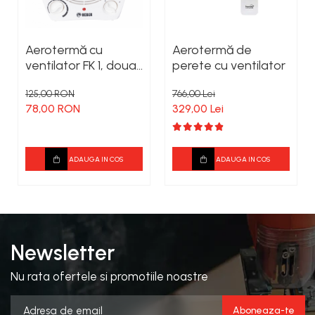
Aerotermă cu
Aerotermă de
ventilator FK 1, doua
perete cu ventilator
trepte de incalzire
125,00 RON
766,00 Lei
1000W / 2000W
78,00 RON
329,00 Lei
ADAUGA IN COS
ADAUGA IN COS
Newsletter
Nu rata ofertele si promotiile noastre