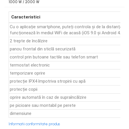
1000 W / 2000 W
Caracteristici
Cu o aplicație smartphone, puteți controla și de la distanță rad
funcționează în mediul WiFi de acasă (iOS 9.0 și Android 4.1 s
2 trepte de încălzire
panou frontal din sticlă securizată
control prin butoane tactile sau telefon smart
termostat electronic
temporizare oprire
protecție IPX4 împotriva stropirii cu apă
protecție copii
oprire automată în caz de supraîncălzire
pe picioare sau montabil pe perete
dimensiune
Informatii conformitate produs