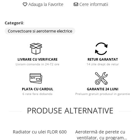
Adauga la Favorite
Cere informatii
Categorii
:
Convectoare si aeroterme electrice
LIVRARE CU VERIFICARE
RETUR GARANTAT
Livram comanda in 24-72 ore
14 zile drept de retur
PLATA CU CARDUL
GARANTIE 24 LUNI
6 rate fara dobanda
Preluam gratuit produsul in garantie
PRODUSE ALTERNATIVE
Radiator cu ulei FLOR 600
Aerotermă de perete cu
A
ventilator, cu program