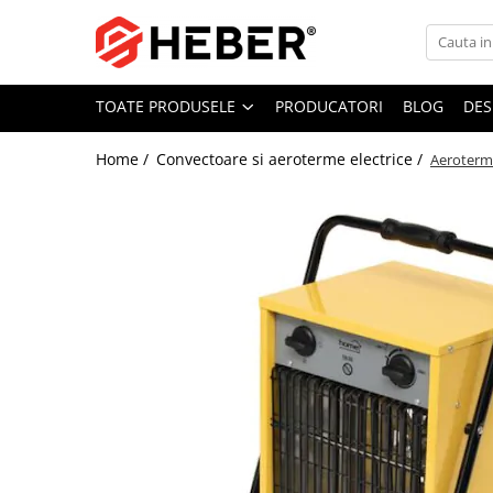
Toate Produsele
TOATE PRODUSELE
PRODUCATORI
BLOG
DES
Mixere cu bol
Aer conditionat
Home /
Convectoare si aeroterme electrice /
Aerotermă
Friteuze cu aer cald
Pompe de apa
Pompe submersibile
Pompe submersibile nisip
Pompe apa de suprafata
Motopompe
Hidrofoare
Hidrofor cu pompa submersibila
Pompe de stropit
Pompe de stropit electrice