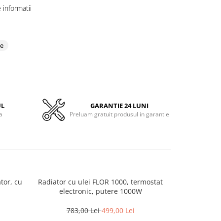
informatii
ce
UL
GARANTIE 24 LUNI
a
Preluam gratuit produsul in garantie
tor, cu
Radiator cu ulei FLOR 1000, termostat
Radiat
electronic, putere 1000W
830,
783,00 Lei
499,00 Lei