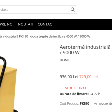
PRE NOI
NOUTATI
CONTACT
 industrială FKI 90 , doua trepte de încălzire 4500 W / 9000 W
Aerotermă industrială 
/ 9000 W
HOME
936,00 Lei
729,00 Lei
STOC EPUIZAT
Durata de livrare:
24-72 h
Cod Produs:
FKI90
Ai nevoie d