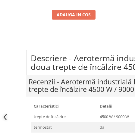
Coloane dus
ADAUGA IN COS
Chiuvete
Baterii de bucatarie
Baterii de baie
Robineti
Echipamente de lucru
Descriere - Aerotermă indust
Betoniere si vibratoare beton
doua trepte de încălzire 4
Accesorii beton
Recenzii - Aerotermă industrială 
Betoniere
trepte de încălzire 4500 W / 900
Roabe
Generatoare
Caracteristici
Detalii
Motocultoare
Produse uz casnic
trepte de încălzire
4500 W / 9000 W
Seminee electrice
termostat
da
Convectoare si aeroterme electrice