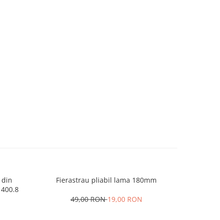
 din
Fierastrau pliabil lama 180mm
Aparat 
 400.8
Heber®, 
umed/usc
49,00 RON
19,00 RON
tactil, 3
N
5
Sigilar