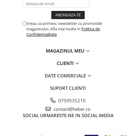
Pompe de stropit manuale
Atomizoare
Mori electrice
Vreau sa primesc newsletter cu promotiile
Mori electrice cereale
magazinului. Afla mai multe in
Politica de
Confidentialitate
Accesorii mori electrice
Batoze de porumb
MAGAZINUL MEU
Zdrobitoare struguri, fructe si
legume
CLIENTI
Dezumidificatoare
DATE COMERCIALE
Aparate de sudura
Drujbe
SUPORT CLIENTI
Motocoase
0759535210
Motoare
contact@heber.ro
Motoare electrice
SOCIAL
URMARESTE-NE IN SOCIAL MEDIA
Motoare termice
Scule si Unelte Electrice
Articole sanitare