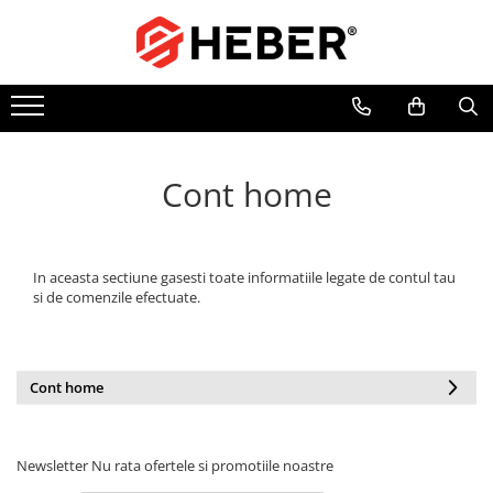
Toate Produsele
Mixere cu bol
Aer conditionat
Friteuze cu aer cald
Cont home
Pompe de apa
Pompe submersibile
Pompe submersibile nisip
In aceasta sectiune gasesti toate informatiile legate de contul tau
si de comenzile efectuate.
Pompe apa de suprafata
Motopompe
Hidrofoare
Cont home
Hidrofor cu pompa submersibila
Pompe de stropit
Newsletter
Nu rata ofertele si promotiile noastre
Pompe de stropit electrice