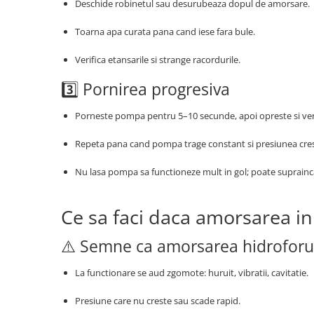
Deschide robinetul sau desurubeaza dopul de amorsare.
Toarna apa curata pana cand iese fara bule.
Verifica etansarile si strange racordurile.
3️⃣ Pornirea progresiva
Porneste pompa pentru 5–10 secunde, apoi opreste si veri
Repeta pana cand pompa trage constant si presiunea cres
Nu lasa pompa sa functioneze mult in gol; poate suprainc
Ce sa faci daca amorsarea ini
⚠️ Semne ca amorsarea hidroforul
La functionare se aud zgomote: huruit, vibratii, cavitatie.
Presiune care nu creste sau scade rapid.