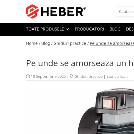
Toate Produsele
TOATE PRODUSELE
PRODUCATORI
BLOG
DES
Mixere cu bol
Aer conditionat
Home /
Blog /
Ghiduri practice /
Pe unde se amorseaza
Friteuze cu aer cald
Pompe de apa
Pe unde se amorseaza un h
Pompe submersibile
Pompe submersibile nisip
18 Septembrie 2025
|
Ghiduri practice
|
Stancu Ioan
Pompe apa de suprafata
Motopompe
Hidrofoare
Hidrofor cu pompa submersibila
Pompe de stropit
Pompe de stropit electrice