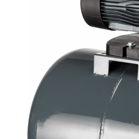
Pompe de stropit manuale
Atomizoare
Mori electrice
Mori electrice cereale
Accesorii mori electrice
Batoze de porumb
Zdrobitoare struguri, fructe si
legume
Dezumidificatoare
Aparate de sudura
Drujbe
Motocoase
Motoare
Motoare electrice
Motoare termice
Scule si Unelte Electrice
Articole sanitare