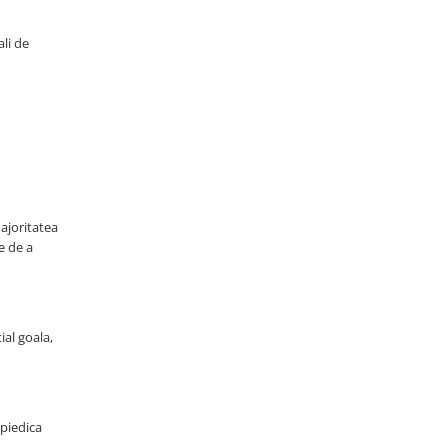
li de
ajoritatea
e de a
al goala,
mpiedica