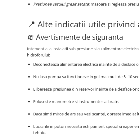
Presiunea vasului gresit setata
: masoara si regleaza pres
📍 Alte indicatii utile privi
🧯 Avertismente de siguranta
Interventia la instalatii sub presiune si cu alimentare electr
hidroforului:
Deconecteaza alimentarea electrica inainte de a desface ori
Nu lasa pompa sa functioneze in gol mai mult de 5–10 se
Elibereaza presiunea din rezervor inainte de a desface ori
Foloseste manometre si instrumente calibrate.
Daca simti miros de ars sau vezi scantei, opreste imediat l
Lucrarile in puturi necesita echipament special si experie
tehnic.