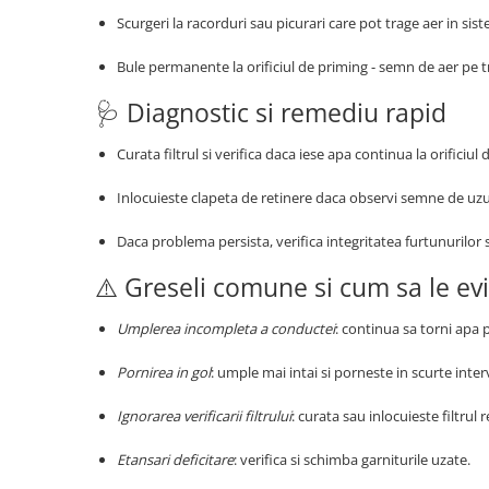
Scurgeri la racorduri sau picurari care pot trage aer in sis
Bule permanente la orificiul de priming - semn de aer pe t
🩺 Diagnostic si remediu rapid
Curata filtrul si verifica daca iese apa continua la orificiul
Inlocuieste clapeta de retinere daca observi semne de uzu
Daca problema persista, verifica integritatea furtunurilor s
⚠️ Greseli comune si cum sa le evi
Umplerea incompleta a conductei
: continua sa torni apa
Pornirea in gol
: umple mai intai si porneste in scurte inter
Ignorarea verificarii filtrului
: curata sau inlocuieste filtrul r
Etansari deficitare
: verifica si schimba garniturile uzate.