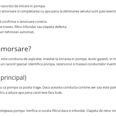
a racordul de intrare in pompa.
e amorsare si completarea cu apa pana la eliminarea aerului sunt pasi esentia
tatii confirma o amorsare corecta.
 traseu, filtru infundat sau clapeta defecta.
un tehnician autorizat.
 amorsare?
a
este conducta de aspiratie, imediat la intrarea in pompa. Acolo gasesti, in m
 un racord special. Identifica pompa, rezervorul si traseul conductelor inaint
principal)
u ca pompa sa poata trage. Daca aceasta conducta contine aer sau este parti
ru a aduce apa pana cand iese fara bule.
otejeaza pompa. Verifica si curata filtrul daca e infundat. Clapeta de retur i