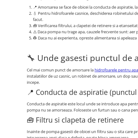
📍 Amorsarea se face de obicei la conducta de aspiratie, l
💧 Pentru hidrofoarele casnice, deschiderea robinetului d
facut.
🧰 Verificarea filtrului, a clapetei de retinere si a etansei
⚠️ Daca pompa nu trage apa, cauzele frecvente sunt: aer pe
👷 Daca nu ai experienta, opreste alimentarea si apeleaza 
🔧 Unde gasesti punctul de
Cel mai comun punct de amorsare la
hidrofoarele pentru ap
instalatiilor de uz casnic, un robinet de amorsare, un dop sau
incepe.
📍 Conducta de aspiratie (punctul 
Conducta de aspiratie este locul unde se introduce apa pentr
pompa nu se amorseaza. Foloseste un furtun sau o cana pent
🧰 Filtru si clapeta de retinere
Inainte de pompa gasesti de obicei un filtru sau o sita care pr
intoarcerea apei; daca e defecta, poate bloca amorsarea.