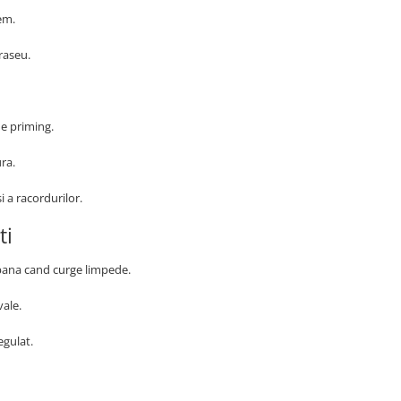
tem.
raseu.
 de priming.
ra.
i a racordurilor.
ti
 pana cand curge limpede.
vale.
egulat.