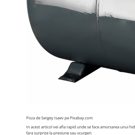
Coloane dus
Chiuvete
Baterii de bucatarie
Baterii de baie
Robineti
Echipamente de lucru
Betoniere si vibratoare beton
Accesorii beton
Betoniere
Roabe
Generatoare
Motocultoare
Produse uz casnic
Poza de Sergey Isaev pe Pixabay.com
Seminee electrice
In acest articol vei afla rapid unde se face amorsarea unui hid
Convectoare si aeroterme electrice
fara surprize la presiune sau scurgeri.