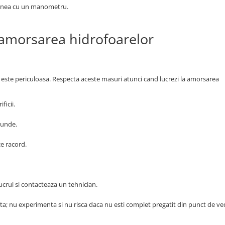
iunea cu un manometru.
nd amorsarea hidrofoarelor
ica este periculoasa. Respecta aceste masuri atunci cand lucrezi la amorsarea
ficii.
cunde.
ce racord.
ucrul si contacteaza un tehnician.
nta; nu experimenta si nu risca daca nu esti complet pregatit din punct de v