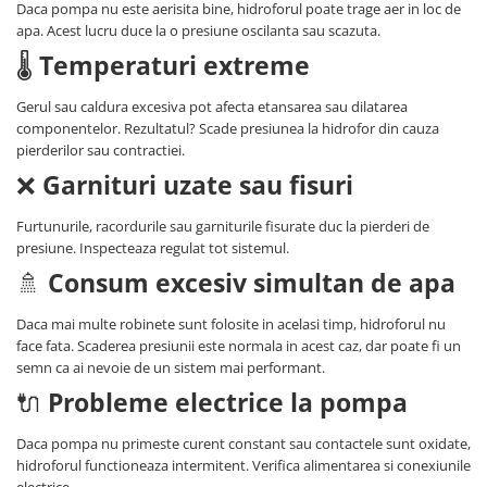
Daca pompa nu este aerisita bine, hidroforul poate trage aer in loc de
apa. Acest lucru duce la o presiune oscilanta sau scazuta.
🌡️
Temperaturi extreme
Gerul sau caldura excesiva pot afecta etansarea sau dilatarea
componentelor. Rezultatul? Scade presiunea la hidrofor din cauza
pierderilor sau contractiei.
❌
Garnituri uzate sau fisuri
Furtunurile, racordurile sau garniturile fisurate duc la pierderi de
presiune. Inspecteaza regulat tot sistemul.
🚿
Consum excesiv simultan de apa
Daca mai multe robinete sunt folosite in acelasi timp, hidroforul nu
face fata. Scaderea presiunii este normala in acest caz, dar poate fi un
semn ca ai nevoie de un sistem mai performant.
🔌
Probleme electrice la pompa
Daca pompa nu primeste curent constant sau contactele sunt oxidate,
hidroforul functioneaza intermitent. Verifica alimentarea si conexiunile