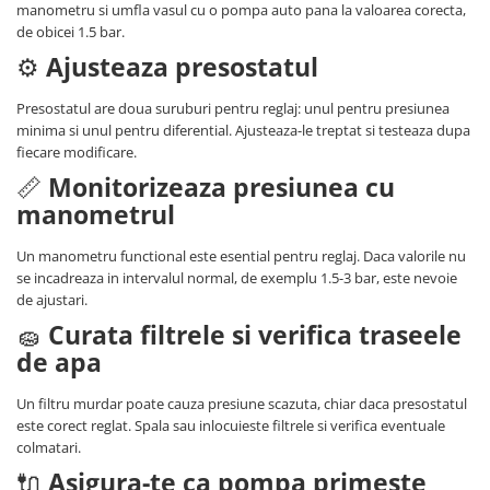
manometru si umfla vasul cu o pompa auto pana la valoarea corecta,
de obicei 1.5 bar.
⚙️
Ajusteaza presostatul
Presostatul are doua suruburi pentru reglaj: unul pentru presiunea
minima si unul pentru diferential. Ajusteaza-le treptat si testeaza dupa
fiecare modificare.
📏
Monitorizeaza presiunea cu
manometrul
Un manometru functional este esential pentru reglaj. Daca valorile nu
se incadreaza in intervalul normal, de exemplu 1.5-3 bar, este nevoie
de ajustari.
🧽
Curata filtrele si verifica traseele
de apa
Un filtru murdar poate cauza presiune scazuta, chiar daca presostatul
este corect reglat. Spala sau inlocuieste filtrele si verifica eventuale
colmatari.
🔌
Asigura-te ca pompa primeste