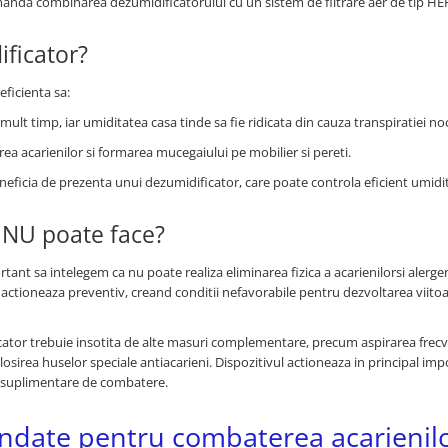
manda combinarea dezumidificatorului cu un sistem de filtrare aer de tip HE
ificator?
ficienta sa:
mult timp, iar umiditatea casa tinde sa fie ridicata din cauza transpiratiei no
ea acarienilor si formarea mucegaiului pe mobilier si pereti.
 beneficia de prezenta unui dezumidificator, care poate controla eficient umidi
e NU poate face?
ant sa intelegem ca nu poate realiza eliminarea fizica a acarienilorsi alergen
ul actioneaza preventiv, creand conditii nefavorabile pentru dezvoltarea viito
ficator trebuie insotita de alte masuri complementare, precum aspirarea frec
folosirea huselor speciale antiacarieni. Dispozitivul actioneaza in principal imp
de suplimentare de combatere.
andate pentru combaterea acarienil