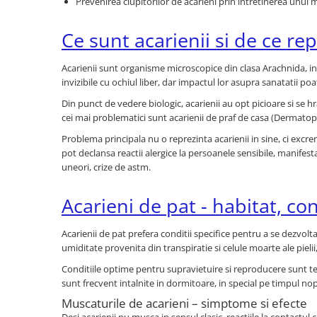
Prevenirea ciupitorilor de acarieni prin intretinerea unui 
Ce sunt acarienii si de ce r
Acarienii sunt organisme microscopice din clasa Arachnida, inr
invizibile cu ochiul liber, dar impactul lor asupra sanatatii poa
Din punct de vedere biologic, acarienii au opt picioare si se h
cei mai problematici sunt acarienii de praf de casa (Dermatop
Problema principala nu o reprezinta acarienii in sine, ci exc
pot declansa reactii alergice la persoanele sensibile, manifestat
uneori, crize de astm.
Acarieni de pat - habitat, con
Acarienii de pat prefera conditii specifice pentru a se dezvolt
umiditate provenita din transpiratie si celule moarte ale pielii
Conditiile optime pentru supravietuire si reproducere sunt temp
sunt frecvent intalnite in dormitoare, in special pe timpul n
Muscaturile de acarieni – simptome si efecte