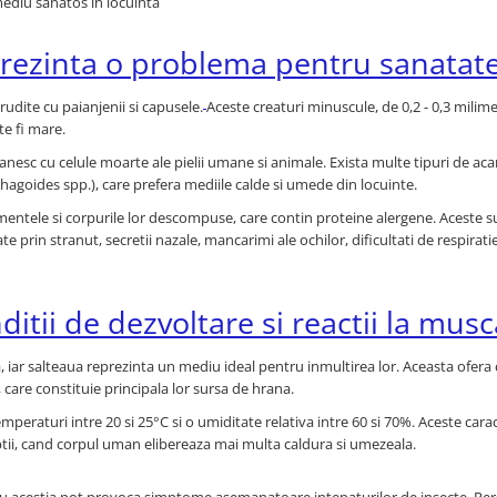
mediu sanatos in locuinta
eprezinta o problema pentru sanatat
udite cu paianjenii si capusele.
Aceste creaturi minuscule, de 0,2 - 0,3 milime
te fi mare.
ranesc cu celule moarte ale pielii umane si animale. Exista multe tipuri de acar
hagoides spp.), care prefera mediile calde si umede din locuinte.
rementele si corpurile lor descompuse, care contin proteine alergene. Aceste 
e prin stranut, secretii nazale, mancarimi ale ochilor, dificultati de respiratie
ditii de dezvoltare si reactii la musc
a, iar salteaua reprezinta un mediu ideal pentru inmultirea lor. Aceasta ofera 
, care constituie principala lor sursa de hrana.
eraturi intre 20 si 25°C si o umiditate relativa intre 60 si 70%. Aceste caract
optii, cand corpul uman elibereaza mai multa caldura si umezeala.