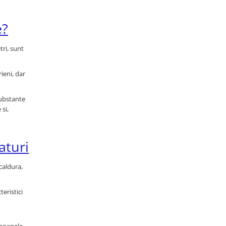
e?
tri, sunt
ieni, dar
substante
 si,
aturi
caldura,
eristici