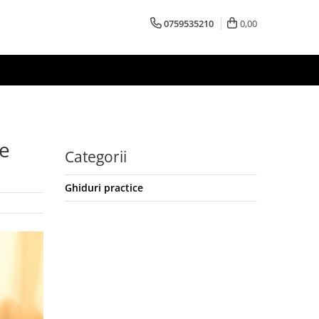
0759535210
0,00
de
Categorii
Ghiduri practice