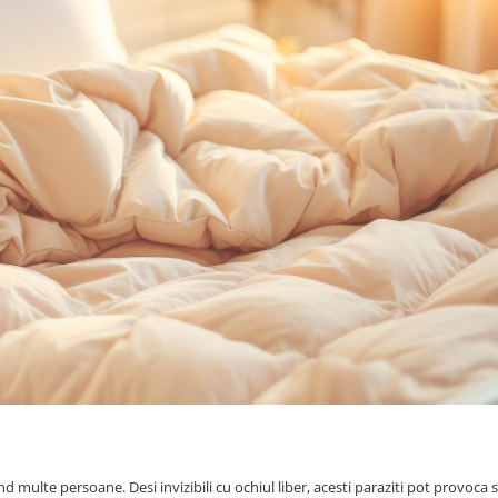
tand multe persoane. Desi invizibili cu ochiul liber, acesti paraziti pot provoc