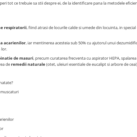
operi tot ce trebuie sa stii despre ei, de la identificare pana la metodele eficie
me respiratorii
, fiind atrasi de locurile calde si umede din locuinta, in special
a acarienilor
, iar mentinerea acesteia sub 50% cu ajutorul unui dezumidific
 lor.
binatie de masuri
, precum curatarea frecventa cu aspirator HEPA, spalarea l
area de
remedii naturale
(otet, uleiuri esentiale de eucalipt si arbore de ceai)
anatate?
la muscaturi
rienilor
or