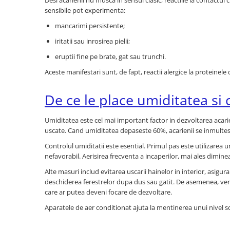
Desi acarienii nu musca in sensul clasic, reactiile la contac
sensibile pot experimenta:
mancarimi persistente;
iritatii sau inrosirea pielii;
eruptii fine pe brate, gat sau trunchi.
Aceste manifestari sunt, de fapt, reactii alergice la proteinel
De ce le place umiditatea si
Umiditatea este cel mai important factor in dezvoltarea acarie
uscate. Cand umiditatea depaseste 60%, acarienii se inmultesc 
Controlul umiditatii este esential. Primul pas este utilizarea 
nefavorabil. Aerisirea frecventa a incaperilor, mai ales diminea
Alte masuri includ evitarea uscarii hainelor in interior, asigura
deschiderea ferestrelor dupa dus sau gatit. De asemenea, veri
care ar putea deveni focare de dezvoltare.
Aparatele de aer conditionat ajuta la mentinerea unui nivel sc