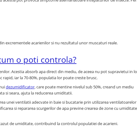
tul cu acestia pot provoca simptome asemanatoare intepaturilor de insecte. Pe
e din excrementele acarienilor si nu rezultatul unor muscaturi reale.
 cum o poti controla?
nilor. Acestia absorb apa direct din mediu, de aceea nu pot supravietui in lo
rapid, iar la 70-80%, populatia lor poate creste brusc.
unui
dezumidificator
, care poate mentine nivelul sub 50%, creand un mediu
ta si seara, ajuta la reducerea umiditatii.
rea unei ventilatii adecvate in baie si bucatarie prin utilizarea ventilatoarelor
ficarea si repararea scurgerilor de apa previne crearea de zone cu umiditate 
azut de umiditate, contribuind la controlul populatiei de acarieni.