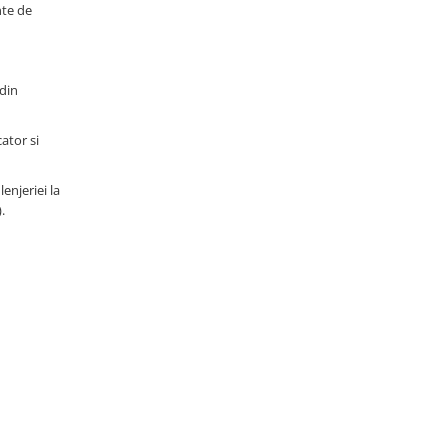
nte de
 din
ator si
enjeriei la
.