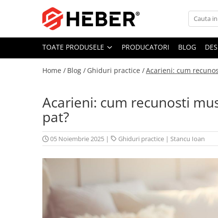
Toate Produsele
TOATE PRODUSELE
PRODUCATORI
BLOG
DES
Mixere cu bol
Aer conditionat
Home /
Blog /
Ghiduri practice /
Acarieni: cum recunos
Friteuze cu aer cald
Pompe de apa
Acarieni: cum recunosti musc
Pompe submersibile
pat?
Pompe submersibile nisip
Pompe apa de suprafata
05 Noiembrie 2025
|
Ghiduri practice
|
Stancu Ioan
Motopompe
Hidrofoare
Hidrofor cu pompa submersibila
Pompe de stropit
Pompe de stropit electrice