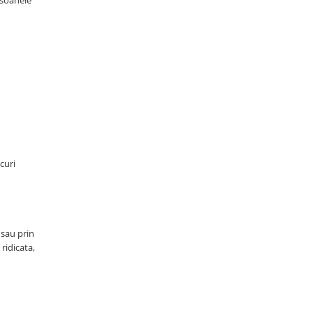
rsoanele
curi
 sau prin
ridicata,