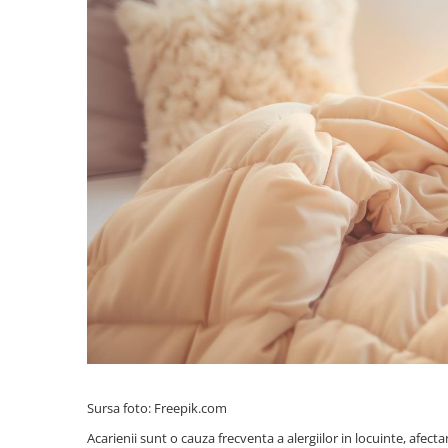
Pompe de stropit manuale
Atomizoare
Mori electrice
Mori electrice cereale
Accesorii mori electrice
Batoze de porumb
Zdrobitoare struguri, fructe si
legume
Dezumidificatoare
Aparate de sudura
Drujbe
Motocoase
Motoare
Motoare electrice
Motoare termice
Sursa foto: Freepik.com
Scule si Unelte Electrice
Acarienii sunt o cauza frecventa a alergiilor in locuinte, afec
Articole sanitare