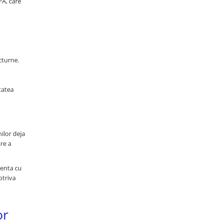
PA, care
cturne.
tatea
ilor deja
are a
venta cu
otriva
or