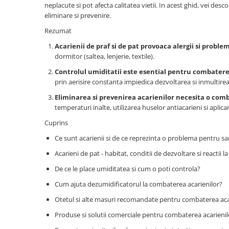
neplacute si pot afecta calitatea vietii. In acest ghid, vei desc
Coloane dus
eliminare si prevenire.
Chiuvete
Rezumat
Baterii de bucatarie
Acarienii de praf si de pat provoaca alergii si proble
dormitor (saltea, lenjerie, textile).
Baterii de baie
Controlul umiditatii este esential pentru combatere
Robineti
prin aerisire constanta impiedica dezvoltarea si inmultirea
Echipamente de lucru
Eliminarea si prevenirea acarienilor necesita o com
Betoniere si vibratoare beton
temperaturi inalte, utilizarea huselor antiacarieni si aplic
Accesorii beton
Cuprins
Betoniere
Ce sunt acarienii si de ce reprezinta o problema pentru s
Roabe
Acarieni de pat - habitat, conditii de dezvoltare si reactii 
Generatoare
De ce le place umiditatea si cum o poti controla?
Motocultoare
Cum ajuta dezumidificatorul la combaterea acarienilor?
Produse uz casnic
Otetul si alte masuri recomandate pentru combaterea aca
Seminee electrice
Produse si solutii comerciale pentru combaterea acarienil
Convectoare si aeroterme electrice