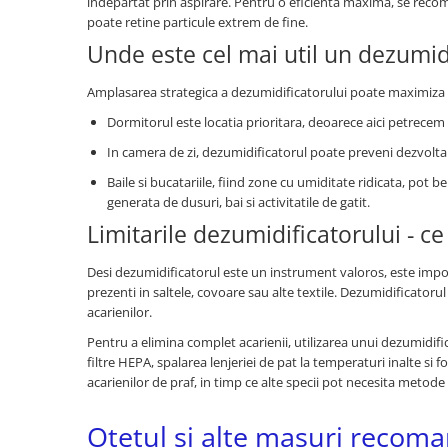
indepartat prin aspirare. Pentru o eficienta maxima, se reco
poate retine particule extrem de fine.
Unde este cel mai util un dezumid
Amplasarea strategica a dezumidificatorului poate maximiza e
Dormitorul este locatia prioritara, deoarece aici petrecem 
In camera de zi, dezumidificatorul poate preveni dezvoltar
Baile si bucatariile, fiind zone cu umiditate ridicata, pot
generata de dusuri, bai si activitatile de gatit.
Limitarile dezumidificatorului - c
Desi dezumidificatorul este un instrument valoros, este import
prezenti in saltele, covoare sau alte textile. Dezumidificator
acarienilor.
Pentru a elimina complet acarienii, utilizarea unui dezumidi
filtre HEPA, spalarea lenjeriei de pat la temperaturi inalte si 
acarienilor de praf, in timp ce alte specii pot necesita meto
Otetul si alte masuri recom