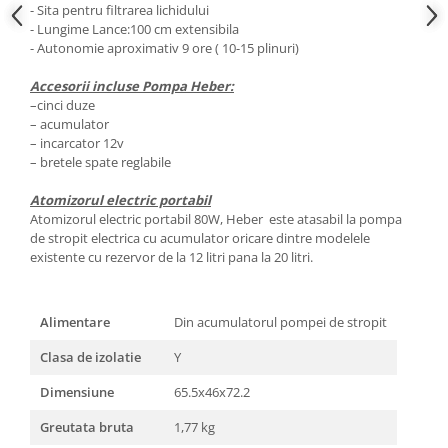
- Sita pentru filtrarea lichidului
- Lungime Lance:100 cm extensibila
- Autonomie aproximativ 9 ore ( 10-15 plinuri)
Accesorii incluse Pompa Heber:
–cinci duze
– acumulator
– incarcator 12v
– bretele spate reglabile
Atomizorul electric portabil
Atomizorul electric portabil 80W, Heber este atasabil la pompa
de stropit electrica cu acumulator oricare dintre modelele
existente cu rezervor de la 12 litri pana la 20 litri.
Alimentare
Din acumulatorul pompei de stropit
Clasa de izolatie
Y
Dimensiune
65.5x46x72.2
Greutata bruta
1,77 kg