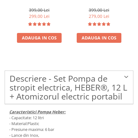
Atomizorul electric
Atomizorul electric
portabil
portabil
399,00 Lei
399,00 Lei
299,00 Lei
279,00 Lei
ADAUGA IN COS
ADAUGA IN COS
Descriere - Set Pompa de
stropit electrica, HEBER®, 12 L
+ Atomizorul electric portabil
Caracteristici Pompa Heber:
- Capacitate: 12 litri
- Material:Plastic
- Presiune maxima: 6 bar
- Lance din Inox,