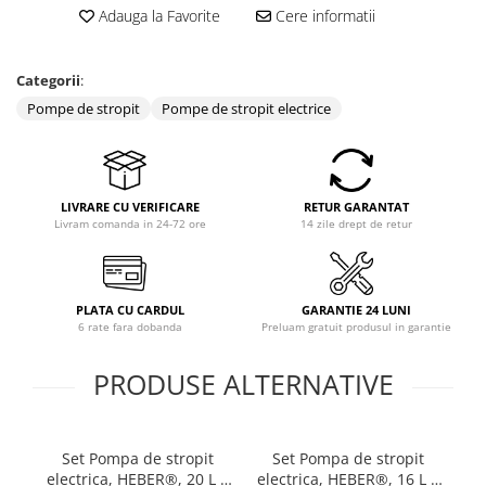
Adauga la Favorite
Cere informatii
Categorii
:
Pompe de stropit
Pompe de stropit electrice
LIVRARE CU VERIFICARE
RETUR GARANTAT
Livram comanda in 24-72 ore
14 zile drept de retur
PLATA CU CARDUL
GARANTIE 24 LUNI
6 rate fara dobanda
Preluam gratuit produsul in garantie
PRODUSE ALTERNATIVE
Set Pompa de stropit
Set Pompa de stropit
electrica, HEBER®, 20 L +
electrica, HEBER®, 16 L +
el