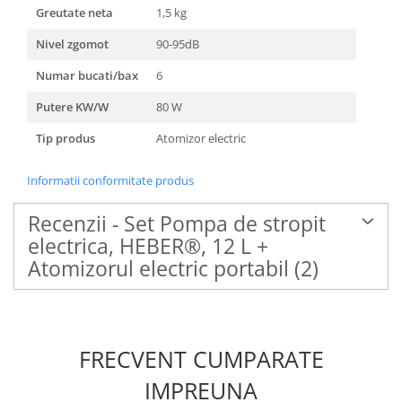
Greutate neta
1,5 kg
Nivel zgomot
90-95dB
Numar bucati/bax
6
Putere KW/W
80 W
Tip produs
Atomizor electric
Informatii conformitate produs
Recenzii - Set Pompa de stropit
electrica, HEBER®, 12 L +
Atomizorul electric portabil
(2)
FRECVENT CUMPARATE
IMPREUNA