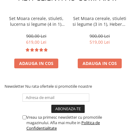
Set Moara cereale, stiuleti,
Set Moara cereale, stiuleti
lucerna si legume (4 in 1),
si legume (3 in 1), Heber®,
Heber®, 3.8KW, 300Kg/Ora,
3.8KW, 300Kg/Ora, + suport
cu ciocanele + razatoare +
din metal
900,00 Lei
900,00 Lei
cutite + suport
619,00 Lei
519,00 Lei
ADAUGA IN COS
ADAUGA IN COS
Newsletter
Nu rata ofertele si promotiile noastre
Vreau sa primesc newsletter cu promotiile
magazinului. Afla mai multe in
Politica de
Confidentialitate