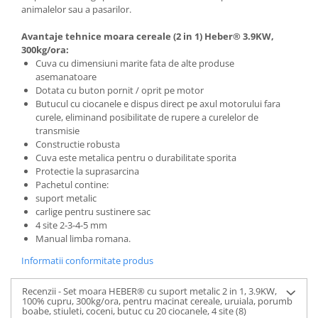
animalelor sau a pasarilor.
Avantaje tehnice moara cereale (2 in 1)
Heber®
3.9KW,
300kg/ora:
Cuva cu dimensiuni marite fata de alte produse
asemanatoare
Dotata cu buton pornit / oprit pe motor
Butucul cu ciocanele e dispus direct pe axul motorului fara
curele, eliminand posibilitate de rupere a curelelor de
transmisie
Constructie robusta
Cuva este metalica pentru o durabilitate sporita
Protectie la suprasarcina
Pachetul contine:
suport metalic
carlige pentru sustinere sac
4 site 2-3-4-5 mm
Manual limba romana.
Informatii conformitate produs
Recenzii - Set moara HEBER® cu suport metalic 2 in 1, 3.9KW,
100% cupru, 300kg/ora, pentru macinat cereale, uruiala, porumb
boabe, stiuleti, coceni, butuc cu 20 ciocanele, 4 site
(8)