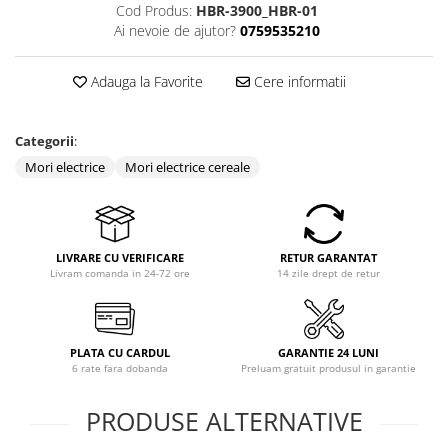
Cod Produs:
HBR-3900_HBR-01
Coloane dus
Ai nevoie de ajutor?
0759535210
Chiuvete
Adauga la Favorite
Cere informatii
Baterii de bucatarie
Baterii de baie
Categorii
:
Robineti
Mori electrice
Mori electrice cereale
Echipamente de lucru
Betoniere si vibratoare beton
Accesorii beton
LIVRARE CU VERIFICARE
RETUR GARANTAT
Betoniere
Livram comanda in 24-72 ore
14 zile drept de retur
Roabe
Generatoare
PLATA CU CARDUL
GARANTIE 24 LUNI
Motocultoare
6 rate fara dobanda
Preluam gratuit produsul in garantie
Produse uz casnic
Seminee electrice
PRODUSE ALTERNATIVE
Convectoare si aeroterme electrice