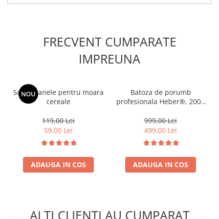
FRECVENT CUMPARATE
IMPREUNA
Set ciocanele pentru moara
Batoza de porumb
NOU
cereale
profesionala Heber®, 2000
kg/h, motor 2500W, bobinaj
100%cupru
119,00 Lei
999,00 Lei
59,00 Lei
499,00 Lei
ADAUGA IN COS
ADAUGA IN COS
ALTI CLIENTI AU CUMPARAT