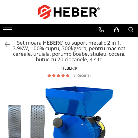
Toate Produsele
Mixere cu bol
Aer conditionat
Set moara HEBER® cu suport metalic 2 in 1,
3.9KW, 100% cupru, 300kg/ora, pentru macinat
Friteuze cu aer cald
cereale, uruiala, porumb boabe, stiuleti, coceni,
Pompe de apa
butuc cu 20 ciocanele, 4 site
Pompe submersibile
HEBER®
Pompe submersibile nisip
8 Recenzii
Pompe apa de suprafata
Motopompe
Hidrofoare
Hidrofor cu pompa submersibila
Pompe de stropit
Pompe de stropit electrice