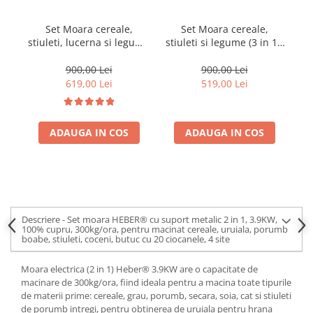
Set Moara cereale,
Set Moara cereale,
Mo
stiuleti, lucerna si legume
stiuleti si legume (3 in 1),
di
(4 in 1), Heber®, 3.8KW,
Heber®, 3.8KW,
300Kg/Ora, cu ciocanele +
300Kg/Ora, + suport din
900,00 Lei
900,00 Lei
razatoare + cutite +
metal
619,00 Lei
519,00 Lei
suport
kg
ADAUGA IN COS
ADAUGA IN COS
Descriere - Set moara HEBER® cu suport metalic 2 in 1, 3.9KW,
100% cupru, 300kg/ora, pentru macinat cereale, uruiala, porumb
boabe, stiuleti, coceni, butuc cu 20 ciocanele, 4 site
Moara electrica (2 in 1) Heber® 3.9KW are o capacitate de
macinare de 300kg/ora, fiind ideala pentru a macina toate tipurile
de materii prime: cereale, grau, porumb, secara, soia, cat si stiuleti
de porumb intregi, pentru obtinerea de uruiala pentru hrana