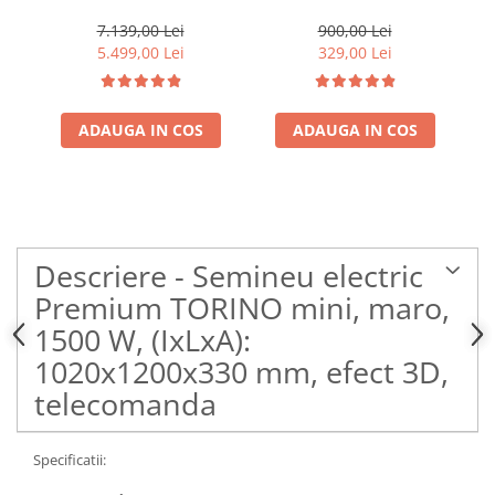
1500 W, (I*L*A)
Heber®, 3 trepte de
:700*2000*330 mm, efect
putere, negru
70
7.139,00 Lei
900,00 Lei
3D, telecomanda
5.499,00 Lei
329,00 Lei
ADAUGA IN COS
ADAUGA IN COS
Descriere - Semineu electric
Premium TORINO mini, maro,
1500 W, (IxLxA):
1020x1200x330 mm, efect 3D,
telecomanda
Specificatii: