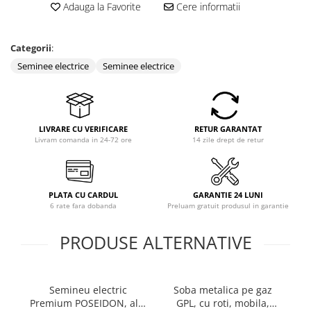
Adauga la Favorite
Cere informatii
Categorii
:
Seminee electrice
Seminee electrice
LIVRARE CU VERIFICARE
RETUR GARANTAT
Livram comanda in 24-72 ore
14 zile drept de retur
PLATA CU CARDUL
GARANTIE 24 LUNI
6 rate fara dobanda
Preluam gratuit produsul in garantie
PRODUSE ALTERNATIVE
Semineu electric
Soba metalica pe gaz
Premium POSEIDON, alb,
GPL, cu roti, mobila,
Pr