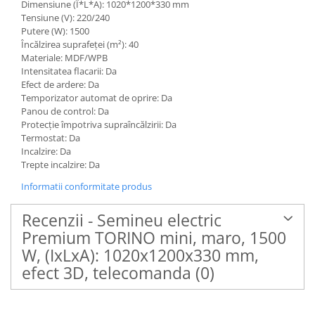
Dimensiune (Î*L*A): 1020*1200*330 mm
Tensiune (V): 220/240
Putere (W): 1500
Încălzirea suprafeței (m²): 40
Materiale: MDF/WPB
Intensitatea flacarii: Da
Efect de ardere: Da
Temporizator automat de oprire: Da
Panou de control: Da
Protecție împotriva supraîncălzirii: Da
Termostat: Da
Incalzire: Da
Trepte incalzire: Da
Informatii conformitate produs
Recenzii - Semineu electric
Premium TORINO mini, maro, 1500
W, (IxLxA): 1020x1200x330 mm,
efect 3D, telecomanda
(0)