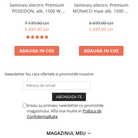
Semineu electric Premium
Semineu electric Premium
POSEIDON, alb, 1500 W,
MONACO maxi alb, 1500 W,
(I*L*A) :700*2000*330 mm,
(I*L*A) 1160*1500*330 mm,
efect 3D, telecomanda
efect 3D, telecomanda
7.139,00 Lei
6.699,00 Lei
5.499,00 Lei
5.499,00 Lei
ADAUGA IN COS
ADAUGA IN COS
Newsletter
Nu rata ofertele si promotiile noastre
Vreau sa primesc newsletter cu promotiile
magazinului. Afla mai multe in
Politica de
Confidentialitate
MAGAZINUL MEU