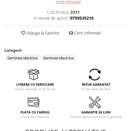
STOC EPUIZAT
Cod Produs:
2311
Ai nevoie de ajutor?
0759535210
Adauga la Favorite
Cere informatii
Categorii
:
Seminee electrice
Seminee electrice
LIVRARE CU VERIFICARE
RETUR GARANTAT
Livram comanda in 24-72 ore
14 zile drept de retur
PLATA CU CARDUL
GARANTIE 24 LUNI
6 rate fara dobanda
Preluam gratuit produsul in garantie