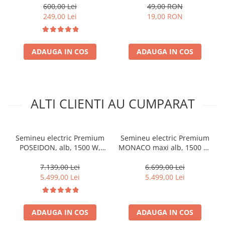
cu gaz
600,00 Lei
49,00 RON
249,00 Lei
19,00 RON
ADAUGA IN COS
ADAUGA IN COS
ALTI CLIENTI AU CUMPARAT
Semineu electric Premium
Semineu electric Premium
POSEIDON, alb, 1500 W,
MONACO maxi alb, 1500 W,
(I*L*A) :700*2000*330 mm,
(I*L*A) 1160*1500*330 mm,
efect 3D, telecomanda
efect 3D, telecomanda
7.139,00 Lei
6.699,00 Lei
5.499,00 Lei
5.499,00 Lei
ADAUGA IN COS
ADAUGA IN COS