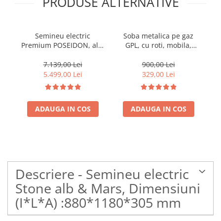
PRODUSE ALTERNATIVE
Semineu electric
Soba metalica pe gaz
Premium POSEIDON, alb,
GPL, cu roti, mobila,
Pr
1500 W, (I*L*A)
Heber®, 3 trepte de
:700*2000*330 mm, efect
putere, negru
70
7.139,00 Lei
900,00 Lei
3D, telecomanda
5.499,00 Lei
329,00 Lei
ADAUGA IN COS
ADAUGA IN COS
Descriere - Semineu electric
Stone alb & Mars, Dimensiuni
(I*L*A) :880*1180*305 mm