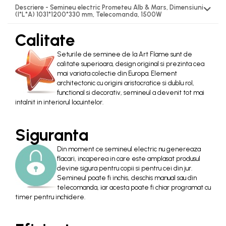
Descriere - Semineu electric Prometeu Alb & Mars, Dimensiuni
(I*L*A) 1031*1200*330 mm, Telecomanda, 1500W
Calitate
Seturile de seminee de la Art Flame sunt de
calitate superioara, design original si prezinta cea
mai variata colectie din Europa. Element
architectonic cu origini aristocratice si dublu rol,
functional si decorativ, semineul a devenit tot mai
intalnit in interiorul locuintelor.
Siguranta
Din moment ce semineul electric nu genereaza
flacari, incaperea in care este amplasat produsul
devine sigura pentru copii si pentru cei din jur.
Semineul poate fi inchis, deschis manual sau din
telecomanda, iar acesta poate fi chiar programat cu
timer pentru inchidere.