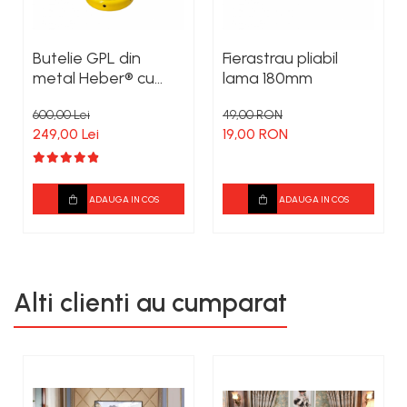
Butelie GPL din
Fierastrau pliabil
metal Heber® cu
lama 180mm
guler, 26 L, 11 kg, filet
600,00 Lei
49,00 RON
1/2, nealimentata cu
249,00 Lei
19,00 RON
gaz
ADAUGA IN COS
ADAUGA IN COS
Alti clienti au cumparat