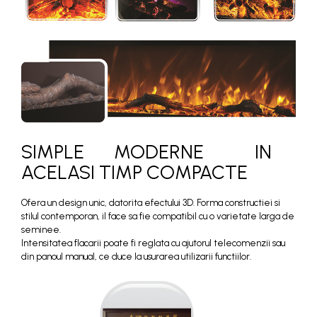
SIMPLE MODERNE IN
ACELASI TIMP COMPACTE
Ofera un design unic, datorita efectului 3D. Forma constructiei si
stilul contemporan, il face sa fie compatibil cu o varietate larga de
seminee.
Intensitatea flacarii poate fi reglata cu ajutorul telecomenzii sau
din panoul manual, ce duce la usurarea utilizarii functiilor.