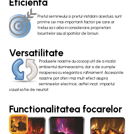
Eficienta
Pretul semineului si pretul instalarii acestuia, sunt
printre cei mai importanti factori pe care ar
trebui sa ii aiba in considerare proprietarii
locuintelor sau al spatiilor de birouri.
Versatilitate
Produsele noastre au ca scop util de a incalzi
ambientul dumneavostra, dar si de a umple
incaperea cu eleganta si rafinament. Accesoriile
noastre pot oferi mai mult efect asupra
semineelor electrice, astfel incat, impactul
vizual sa fie de neuitat.
Functionalitatea focarelor