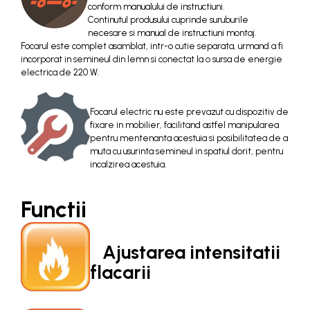
conform manualului de instructiuni.
Continutul produsului cuprinde suruburile
necesare si manual de instructiuni montaj.
Focarul este complet asamblat, intr-o cutie separata, urmand a fi
incorporat in semineul din lemn si conectat la o sursa de energie
electrica de 220 W.
Focarul electric nu este prevazut cu dispozitiv de
fixare in mobilier, facilitand astfel manipularea
pentru mentenanta acestuia si posibilitatea de a
muta cu usurinta semineul in spatiul dorit, pentru
incalzirea acestuia.
Functii
Ajustarea intensitatii
flacarii