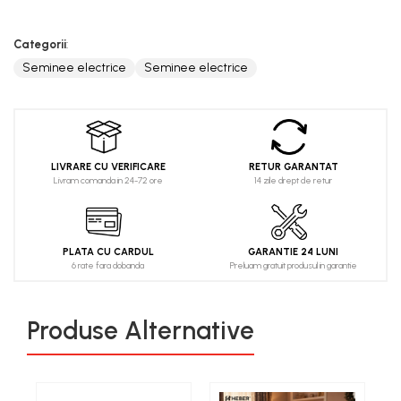
Categorii
:
Seminee electrice
Seminee electrice
LIVRARE CU VERIFICARE
RETUR GARANTAT
Livram comanda in 24-72 ore
14 zile drept de retur
PLATA CU CARDUL
GARANTIE 24 LUNI
6 rate fara dobanda
Preluam gratuit produsul in garantie
Produse Alternative