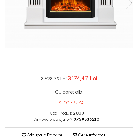
3.174,47 Lei
3.628,79 Lei
Culoare
:
alb
STOC EPUIZAT
Cod Produs:
2000
Ai nevoie de ajutor?
0759535210
Adauga la Favorite
Cere informatii