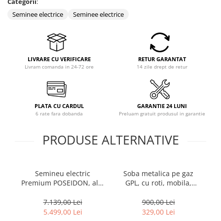
Categorii
:
Seminee electrice
Seminee electrice
LIVRARE CU VERIFICARE
RETUR GARANTAT
Livram comanda in 24-72 ore
14 zile drept de retur
PLATA CU CARDUL
GARANTIE 24 LUNI
6 rate fara dobanda
Preluam gratuit produsul in garantie
PRODUSE ALTERNATIVE
Semineu electric
Soba metalica pe gaz
Premium POSEIDON, alb,
GPL, cu roti, mobila,
Pr
1500 W, (I*L*A)
Heber®, 3 trepte de
:700*2000*330 mm, efect
putere, negru
70
7.139,00 Lei
900,00 Lei
3D, telecomanda
5.499,00 Lei
329,00 Lei