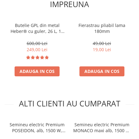
IMPREUNA
Butelie GPL din metal
Fierastrau pliabil lama
Heber® cu guler, 26 L, 11
180mm
kg, filet 1/2, nealimentata
cu gaz
600,00 Lei
49,00 Lei
249,00 Lei
19,00 Lei
ADAUGA IN COS
ADAUGA IN COS
ALTI CLIENTI AU CUMPARAT
Semineu electric Premium
Semineu electric Premium
POSEIDON, alb, 1500 W,
MONACO maxi alb, 1500 W,
(I*L*A) :700*2000*330 mm,
(I*L*A) 1160*1500*330 mm,