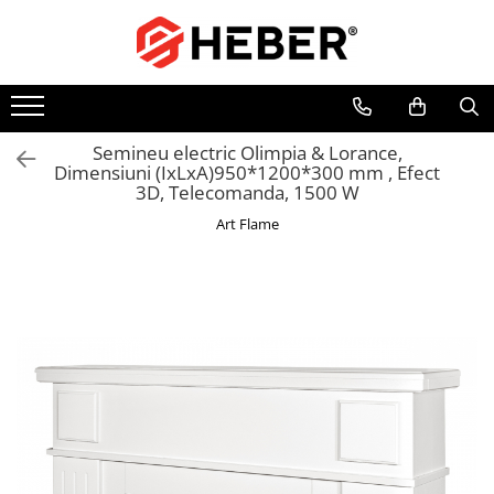
Toate Produsele
Mixere cu bol
Aer conditionat
Semineu electric Olimpia & Lorance,
Dimensiuni (IxLxA)950*1200*300 mm , Efect
Friteuze cu aer cald
3D, Telecomanda, 1500 W
Pompe de apa
Art Flame
Pompe submersibile
Pompe submersibile nisip
Pompe apa de suprafata
Motopompe
Hidrofoare
Hidrofor cu pompa submersibila
Pompe de stropit
Pompe de stropit electrice