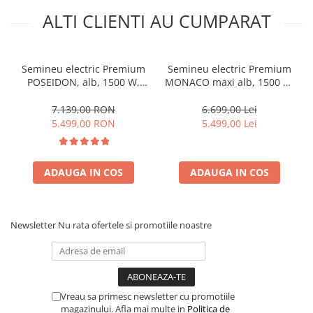
ALTI CLIENTI AU CUMPARAT
Semineu electric Premium
Semineu electric Premium
POSEIDON, alb, 1500 W,
MONACO maxi alb, 1500 W,
(I*L*A) :700*2000*330 mm,
(I*L*A) 1160*1500*330 mm,
efect 3D, telecomanda
efect 3D, telecomanda
7.139,00 RON
6.699,00 Lei
5.499,00 RON
5.499,00 Lei
ADAUGA IN COS
ADAUGA IN COS
Newsletter
Nu rata ofertele si promotiile noastre
Vreau sa primesc newsletter cu promotiile
magazinului. Afla mai multe in
Politica de