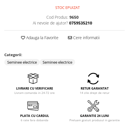
Coloane dus
STOC EPUIZAT
Chiuvete
Cod Produs:
9650
Ai nevoie de ajutor?
0759535210
Baterii de bucatarie
Baterii de baie
Adauga la Favorite
Cere informatii
Robineti
Echipamente de lucru
Categorii
:
Betoniere si vibratoare beton
Seminee electrice
Seminee electrice
Accesorii beton
Betoniere
Roabe
LIVRARE CU VERIFICARE
RETUR GARANTAT
Livram comanda in 24-72 ore
14 zile drept de retur
Generatoare
Motocultoare
Produse uz casnic
PLATA CU CARDUL
GARANTIE 24 LUNI
Seminee electrice
6 rate fara dobanda
Preluam gratuit produsul in garantie
Convectoare si aeroterme electrice