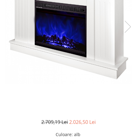
Pompe de stropit manuale
Atomizoare
Mori electrice
Mori electrice cereale
Accesorii mori electrice
Batoze de porumb
Zdrobitoare struguri, fructe si
legume
Dezumidificatoare
Aparate de sudura
Drujbe
Motocoase
Motoare
Motoare electrice
Motoare termice
2.709,19 Lei
2.026,50 Lei
Scule si Unelte Electrice
Culoare
:
alb
Articole sanitare