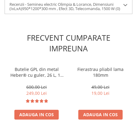
Recenzii - Semineu electric Olimpia & Lorance, Dimensiuni
(IxLxA)950*1200*300 mm , Efect 3D, Telecomanda, 1500 W
(0)
FRECVENT CUMPARATE
IMPREUNA
Butelie GPL din metal
Fierastrau pliabil lama
Heber® cu guler, 26 L, 11
180mm
kg, filet 1/2, nealimentata
cu gaz
600,00 Lei
49,00 Lei
249,00 Lei
19,00 Lei
ADAUGA IN COS
ADAUGA IN COS