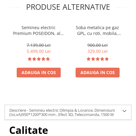
PRODUSE ALTERNATIVE
Semineu electric
Soba metalica pe gaz
Premium POSEIDON, alb,
GPL, cu roti, mobila,
Pr
1500 W, (I*L*A)
Heber®, 3 trepte de
:700*2000*330 mm, efect
putere, negru
70
7.139,00 Lei
900,00 Lei
3D, telecomanda
5.499,00 Lei
329,00 Lei
ADAUGA IN COS
ADAUGA IN COS
Descriere - Semineu electric Olimpia & Lorance, Dimensiuni
(IxLxA)950*1200*300 mm , Efect 3D, Telecomanda, 1500 W
Calitate