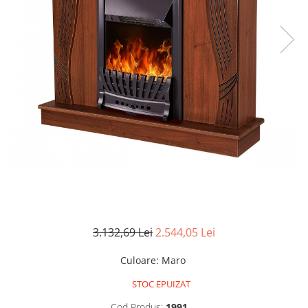
3.132,69 Lei
2.544,05 Lei
Culoare
:
Maro
STOC EPUIZAT
Cod Produs:
1991