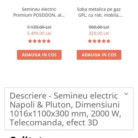
Semineu electric
Soba metalica pe gaz
Premium POSEIDON, alb,
GPL, cu roti, mobila,
Pr
1500 W, (I*L*A)
Heber®, 3 trepte de
:700*2000*330 mm, efect
putere, negru
70
7.139,00 Lei
900,00 Lei
3D, telecomanda
5.499,00 Lei
329,00 Lei
ADAUGA IN COS
ADAUGA IN COS
Descriere - Semineu electric
Napoli & Pluton, Dimensiuni
1016x1100x300 mm, 2000 W,
Telecomanda, efect 3D