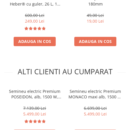
Heber® cu guler, 26 L, 11
180mm
kg, filet 1/2, nealimentata
cu gaz
600,00 Lei
49,00 Lei
249,00 Lei
19,00 Lei
ADAUGA IN COS
ADAUGA IN COS
ALTI CLIENTI AU CUMPARAT
Semineu electric Premium
Semineu electric Premium
POSEIDON, alb, 1500 W,
MONACO maxi alb, 1500 W,
(I*L*A) :700*2000*330 mm,
(I*L*A) 1160*1500*330 mm,
efect 3D, telecomanda
efect 3D, telecomanda
7.139,00 Lei
6.699,00 Lei
5.499,00 Lei
5.499,00 Lei