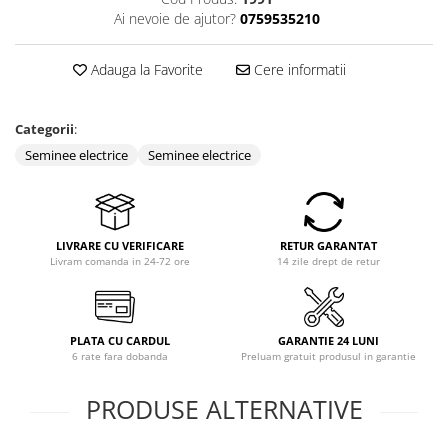
Ai nevoie de ajutor?
0759535210
Adauga la Favorite
Cere informatii
Categorii
:
Seminee electrice
Seminee electrice
LIVRARE CU VERIFICARE
RETUR GARANTAT
Livram comanda in 24-72 ore
14 zile drept de retur
PLATA CU CARDUL
GARANTIE 24 LUNI
6 rate fara dobanda
Preluam gratuit produsul in garantie
PRODUSE ALTERNATIVE