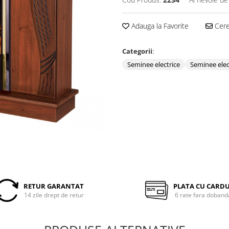
Adauga la Favorite
Cere 
Categorii
:
Seminee electrice
Seminee elec
RETUR GARANTAT
PLATA CU CARD
14 zile drept de retur
6 rate fara doband