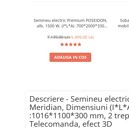
Coloane dus
Chiuvete
Semineu electric Premium POSEIDON,
Soba
Baterii de bucatarie
alb, 1500 W, (I*L*A) :700*2000*330
mobil
mm, efect 3D, telecomanda
Baterii de baie
7.139,00 Lei
5.499,00 Lei
Robineti
Echipamente de lucru
ADAUGA IN COS
Betoniere si vibratoare beton
Accesorii beton
Betoniere
Roabe
Generatoare
Descriere - Semineu electri
Motocultoare
Meridian, Dimensiuni (I*L*
Produse uz casnic
:1016*1100*300 mm, 2 trep
Seminee electrice
Telecomanda, efect 3D
Convectoare si aeroterme electrice