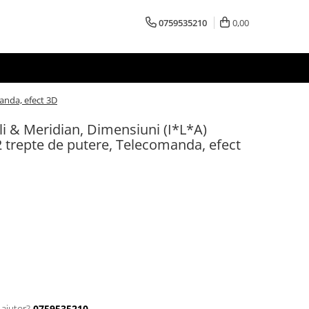
0759535210
0,00
anda, efect 3D
i & Meridian, Dimensiuni (I*L*A)
trepte de putere, Telecomanda, efect
 ajutor?
0759535210