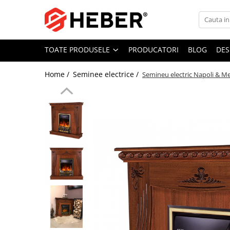
Toate Produsele
TOATE PRODUSELE
PRODUCATORI
BLOG
DES
Mixere cu bol
Aer conditionat
Home /
Seminee electrice /
Semineu electric Napoli & Me
Friteuze cu aer cald
Pompe de apa
Pompe submersibile
Pompe submersibile nisip
Pompe apa de suprafata
Motopompe
Hidrofoare
Hidrofor cu pompa submersibila
Pompe de stropit
Pompe de stropit electrice