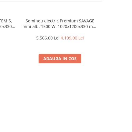
TEMIS,
Semineu electric Premium SAVAGE
Semineu elec
00x330
mini alb, 1500 W, 1020x1200x330 mm,
1500 W, (I
da
Telecomanda, efect 3D, telecomanda
efec
5.566,00 Lei
4.199,00 Lei
6.279
ADAUGA IN COS
A