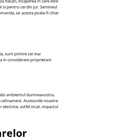
 flacari, incaperea in care este
 si pentru cei din jur. Semineul
omanda, iar acesta poate fi chiar
ia, sunt printre cei mai
ba in considerare proprietarii
ncalzi ambientul dumneavostra,
 rafinament. Accesoriile noastre
electrice, astfel incat, impactul
arelor