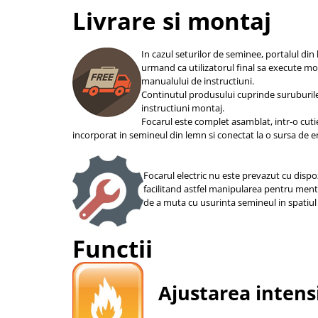
Livrare si montaj
In cazul seturilor de seminee, portalul din 
urmand ca utilizatorul final sa execute m
manualului de instructiuni.
Continutul produsului cuprinde suruburil
instructiuni montaj.
Focarul este complet asamblat, intr-o cuti
incorporat in semineul din lemn si conectat la o sursa de e
Focarul electric nu este prevazut cu dispoz
facilitand astfel manipularea pentru ment
de a muta cu usurinta semineul in spatiul 
Functii
Ajustarea intensit