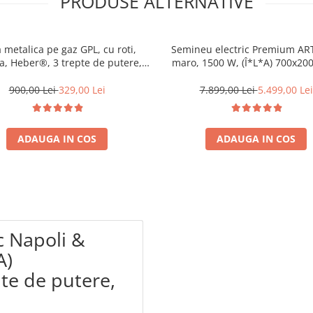
PRODUSE ALTERNATIVE
 metalica pe gaz GPL, cu roti,
Semineu electric Premium AR
a, Heber®, 3 trepte de putere,
maro, 1500 W, (Î*L*A) 700x20
negru
mm, efect 3D, telecoman
900,00 Lei
329,00 Lei
7.899,00 Lei
5.499,00 Lei
ADAUGA IN COS
ADAUGA IN COS
c Napoli &
A)
te de putere,