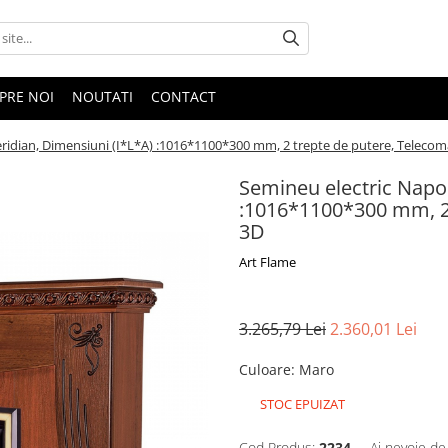
PRE NOI
NOUTATI
CONTACT
ridian, Dimensiuni (I*L*A) :1016*1100*300 mm, 2 trepte de putere, Telecom
Semineu electric Napol
:1016*1100*300 mm, 2 
3D
Art Flame
3.265,79 Lei
2.360,01 Lei
Culoare
:
Maro
STOC EPUIZAT
Cod Produs:
2234
Ai nevoie de