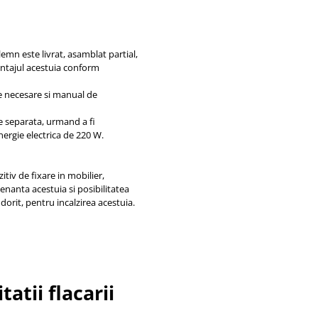
lemn este livrat, asamblat partial,
ontajul acestuia conform
e necesare si manual de
e separata, urmand a fi
nergie electrica de 220 W.
itiv de fixare in mobilier,
enanta acestuia si posibilitatea
dorit, pentru incalzirea acestuia.
atii flacarii