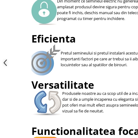
Din moment ce semineul electric nu genereaza
amplasat produsul devine sigura pentru copii
poate fi inchis, deschis manual sau din telec
programat cu timer pentru inchidere.
Eficienta
Pretul semineului si pretul instalarii acestu
importanti factori pe care ar trebui sa ii ai
locuintelor sau al spatiilor de birouri.
Versatilitate
Produsele noastre au ca scop util de a i
dar si de a umple incaperea cu eleganta si
pot oferi mai mult efect asupra semineelor 
vizual sa fie de neuitat.
Functionalitatea foc