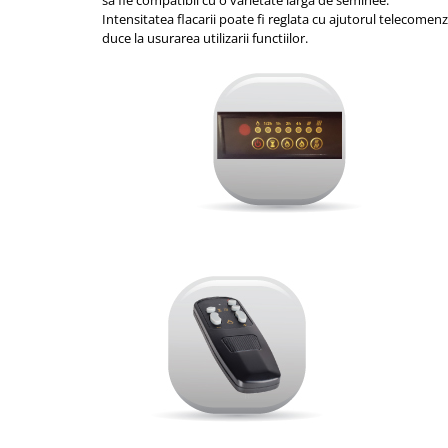
sa fie compatibil cu o varietate larga de seminee.
Intensitatea flacarii poate fi reglata cu ajutorul telecomen
duce la usurarea utilizarii functiilor.