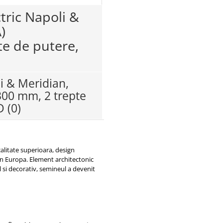
ctric Napoli &
)
e de putere,
i & Meridian,
300 mm, 2 trepte
3D
(0)
alitate superioara, design
din Europa. Element architectonic
al si decorativ, semineul a devenit