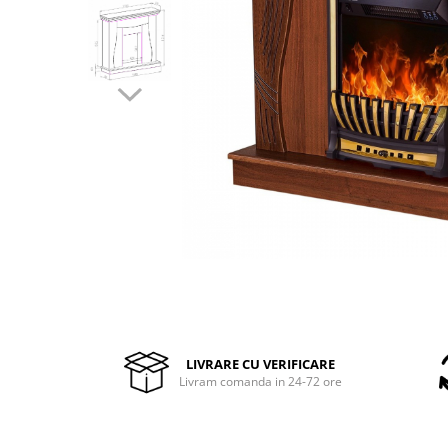
Pompe de stropit manuale
Atomizoare
Mori electrice
Mori electrice cereale
Accesorii mori electrice
Batoze de porumb
Zdrobitoare struguri, fructe si
legume
Dezumidificatoare
Aparate de sudura
Drujbe
Motocoase
Motoare
Motoare electrice
LIVRARE CU VERIFICARE
Livram comanda in 24-72 ore
Motoare termice
Scule si Unelte Electrice
Articole sanitare