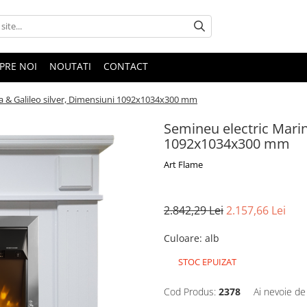
PRE NOI
NOUTATI
CONTACT
ra & Galileo silver, Dimensiuni 1092x1034x300 mm
Semineu electric Marin
1092x1034x300 mm
Art Flame
2.842,29 Lei
2.157,66 Lei
Culoare
:
alb
STOC EPUIZAT
Cod Produs:
2378
Ai nevoie de