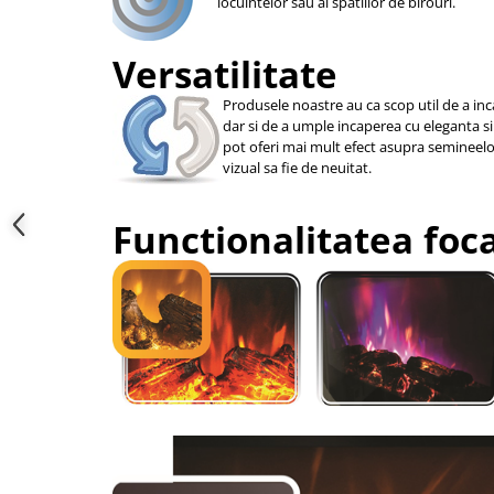
locuintelor sau al spatiilor de birouri.
Versatilitate
Produsele noastre au ca scop util de a i
dar si de a umple incaperea cu eleganta si
pot oferi mai mult efect asupra semineelor 
vizual sa fie de neuitat.
Functionalitatea foc