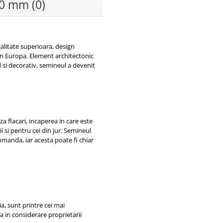
300 mm
(0)
alitate superioara, design
din Europa. Element architectonic
al si decorativ, semineul a devenit
 flacari, incaperea in care este
 si pentru cei din jur. Semineul
omanda, iar acesta poate fi chiar
ia, sunt printre cei mai
ba in considerare proprietarii