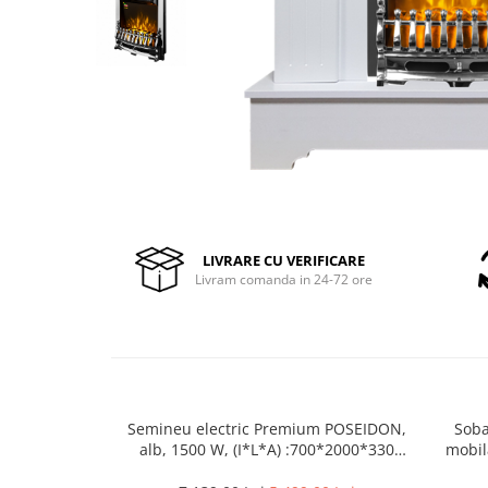
Pompe de stropit manuale
Atomizoare
Mori electrice
Mori electrice cereale
Accesorii mori electrice
Batoze de porumb
Zdrobitoare struguri, fructe si
legume
Dezumidificatoare
LIVRARE CU VERIFICARE
Aparate de sudura
Livram comanda in 24-72 ore
Drujbe
Motocoase
Motoare
Motoare electrice
Motoare termice
Semineu electric Premium POSEIDON,
Soba
alb, 1500 W, (I*L*A) :700*2000*330
mobil
Scule si Unelte Electrice
mm, efect 3D, telecomanda
Articole sanitare