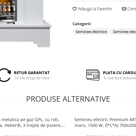
Adauga la Favorite
Cere 
Categorii
:
Seminee electrice
Seminee elec
RETUR GARANTAT
PLATA CU CARD
14 zile drept de retur
6 rate fara doband
PRODUSE ALTERNATIVE
 metalica pe gaz GPL, cu roti,
Semineu electric Premium AR
a, Heber®, 3 trepte de putere,
maro, 1500 W, (Î*L*A) 700x20
negru
mm, efect 3D, telecoman