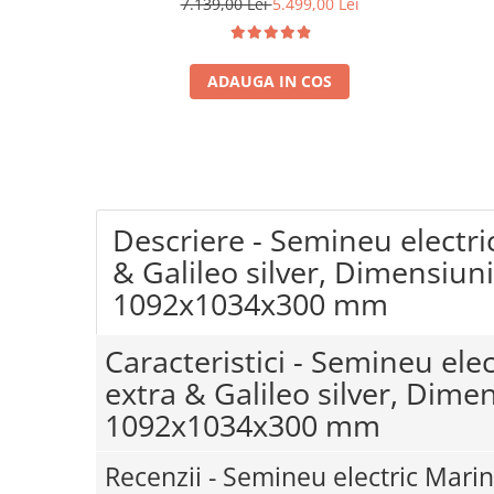
7.139,00 Lei
5.499,00 Lei
Coloane dus
Chiuvete
ADAUGA IN COS
Baterii de bucatarie
Baterii de baie
Robineti
Echipamente de lucru
Descriere - Semineu electri
Betoniere si vibratoare beton
Accesorii beton
& Galileo silver, Dimensiuni
1092x1034x300 mm
Betoniere
Roabe
Caracteristici - Semineu ele
Generatoare
extra & Galileo silver, Dime
Motocultoare
1092x1034x300 mm
Produse uz casnic
Seminee electrice
Recenzii - Semineu electric Marin
Convectoare si aeroterme electrice