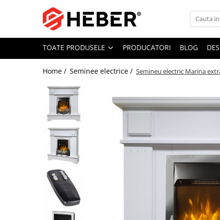
Toate Produsele
TOATE PRODUSELE
PRODUCATORI
BLOG
DES
Mixere cu bol
Aer conditionat
Home /
Seminee electrice /
Semineu electric Marina ext
Friteuze cu aer cald
Pompe de apa
Pompe submersibile
Pompe submersibile nisip
Pompe apa de suprafata
Motopompe
Hidrofoare
Hidrofor cu pompa submersibila
Pompe de stropit
Pompe de stropit electrice