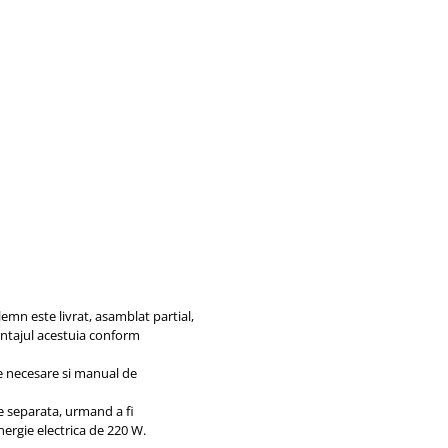
lemn este livrat, asamblat partial,
ontajul acestuia conform
e necesare si manual de
e separata, urmand a fi
nergie electrica de 220 W.