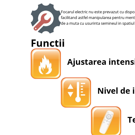
Focarul electric nu este prevazut cu dispoz
facilitand astfel manipularea pentru ment
de a muta cu usurinta semineul in spatiul 
Functii
Ajustarea intensit
Nivel de i
Te