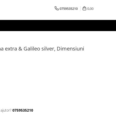
0759535210
0,00
a extra & Galileo silver, Dimensiuni
 ajutor?
0759535210