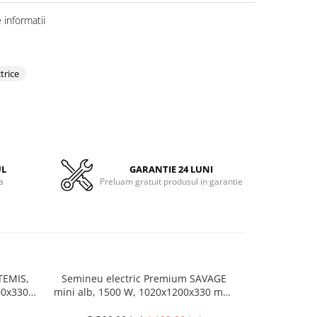
informatii
trice
UL
GARANTIE 24 LUNI
a
Preluam gratuit produsul in garantie
TEMIS,
Semineu electric Premium SAVAGE
Semineu elec
00x330
mini alb, 1500 W, 1020x1200x330 mm,
1500 W, (I
da
Telecomanda, efect 3D, telecomanda
efec