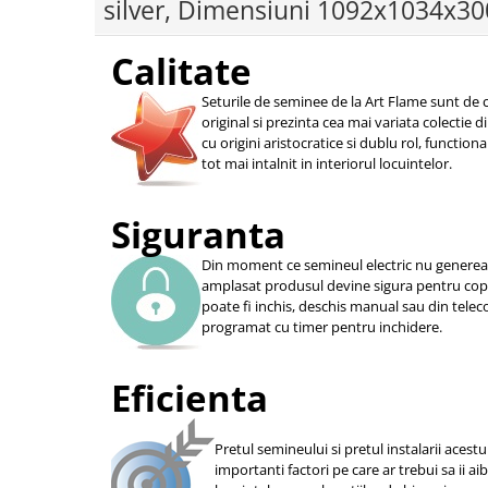
silver, Dimensiuni 1092x1034x
Calitate
Seturile de seminee de la Art Flame sunt de c
original si prezinta cea mai variata colectie 
cu origini aristocratice si dublu rol, function
tot mai intalnit in interiorul locuintelor.
Siguranta
Din moment ce semineul electric nu genereaza
amplasat produsul devine sigura pentru copii
poate fi inchis, deschis manual sau din telec
programat cu timer pentru inchidere.
Eficienta
Pretul semineului si pretul instalarii acestu
importanti factori pe care ar trebui sa ii ai