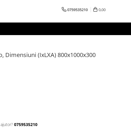
0759535210
0,00
o, Dimensiuni (IxLXA) 800x1000x300
 ajutor?
0759535210