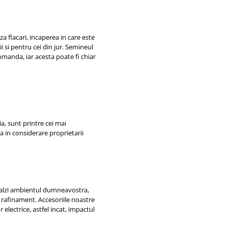
 flacari, incaperea in care este
 si pentru cei din jur. Semineul
omanda, iar acesta poate fi chiar
ia, sunt printre cei mai
ba in considerare proprietarii
ncalzi ambientul dumneavostra,
 rafinament. Accesoriile noastre
electrice, astfel incat, impactul