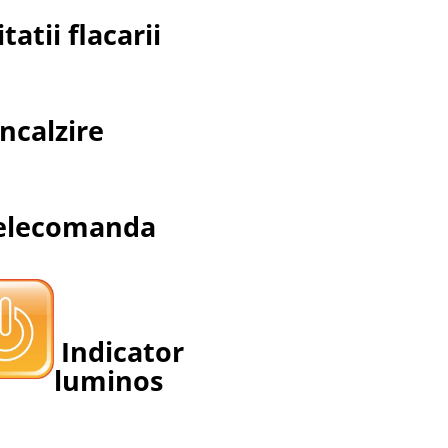
atii flacarii
ncalzire
lecomanda
Indicator
luminos