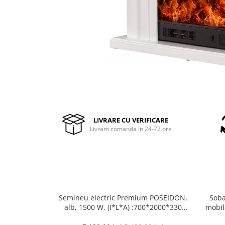
Pompe de stropit manuale
Atomizoare
Mori electrice
Mori electrice cereale
Accesorii mori electrice
Batoze de porumb
Zdrobitoare struguri, fructe si
legume
Dezumidificatoare
LIVRARE CU VERIFICARE
Aparate de sudura
Livram comanda in 24-72 ore
Drujbe
Motocoase
Motoare
Motoare electrice
Motoare termice
Semineu electric Premium POSEIDON,
Soba
alb, 1500 W, (I*L*A) :700*2000*330
mobil
Scule si Unelte Electrice
mm, efect 3D, telecomanda
Articole sanitare