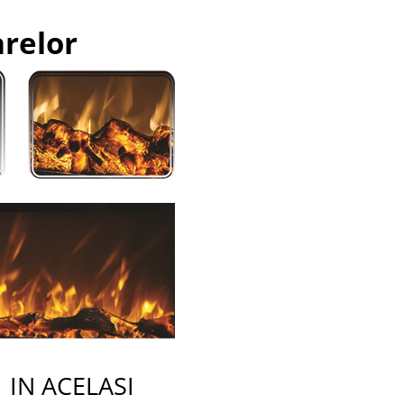
arelor
 ACELASI