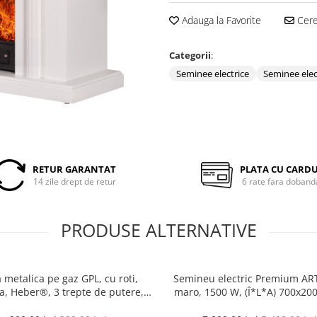
Adauga la Favorite
Cere 
Categorii
:
Seminee electrice
Seminee elec
RETUR GARANTAT
PLATA CU CARD
14 zile drept de retur
6 rate fara doband
PRODUSE ALTERNATIVE
 metalica pe gaz GPL, cu roti,
Semineu electric Premium AR
a, Heber®, 3 trepte de putere,
maro, 1500 W, (Î*L*A) 700x20
negru
mm, efect 3D, telecoman