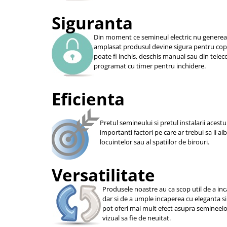
Siguranta
Din moment ce semineul electric nu genereaza
amplasat produsul devine sigura pentru copii
poate fi inchis, deschis manual sau din telec
programat cu timer pentru inchidere.
Eficienta
Pretul semineului si pretul instalarii acestu
importanti factori pe care ar trebui sa ii ai
locuintelor sau al spatiilor de birouri.
Versatilitate
Produsele noastre au ca scop util de a i
dar si de a umple incaperea cu eleganta si
pot oferi mai mult efect asupra semineelor 
vizual sa fie de neuitat.