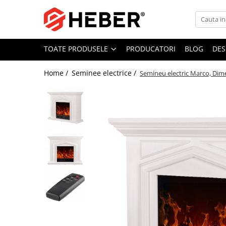
Toate Produsele
TOATE PRODUSELE
PRODUCATORI
BLOG
DES
Mixere cu bol
Aer conditionat
Home /
Seminee electrice /
Semineu electric Marco, Di
Friteuze cu aer cald
Pompe de apa
Pompe submersibile
Pompe submersibile nisip
Pompe apa de suprafata
Motopompe
Hidrofoare
Hidrofor cu pompa submersibila
Pompe de stropit
Pompe de stropit electrice