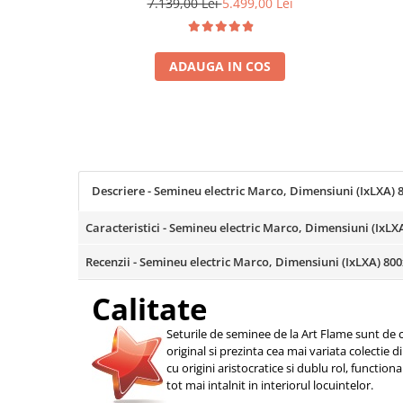
7.139,00 Lei
5.499,00 Lei
Coloane dus
Chiuvete
ADAUGA IN COS
Baterii de bucatarie
Baterii de baie
Robineti
Echipamente de lucru
Betoniere si vibratoare beton
Descriere - Semineu electric Marco, Dimensiuni (IxLXA
Accesorii beton
Caracteristici - Semineu electric Marco, Dimensiuni (Ix
Betoniere
Recenzii - Semineu electric Marco, Dimensiuni (IxLXA) 
Roabe
Generatoare
Calitate
Motocultoare
Seturile de seminee de la Art Flame sunt de c
Produse uz casnic
original si prezinta cea mai variata colectie 
Seminee electrice
cu origini aristocratice si dublu rol, function
tot mai intalnit in interiorul locuintelor.
Convectoare si aeroterme electrice