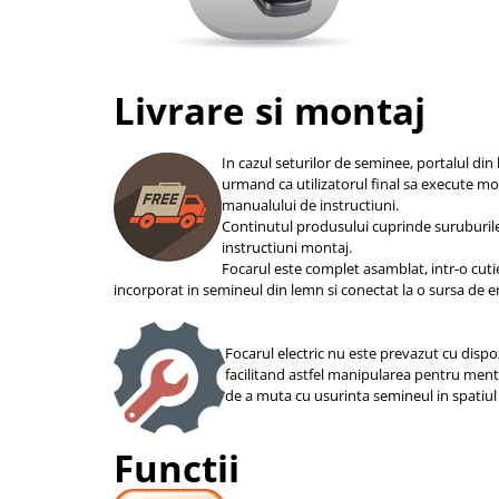
Livrare si montaj
In cazul seturilor de seminee, portalul din 
urmand ca utilizatorul final sa execute m
manualului de instructiuni.
Continutul produsului cuprinde suruburil
instructiuni montaj.
Focarul este complet asamblat, intr-o cuti
incorporat in semineul din lemn si conectat la o sursa de e
Focarul electric nu este prevazut cu dispoz
facilitand astfel manipularea pentru ment
de a muta cu usurinta semineul in spatiul 
Functii