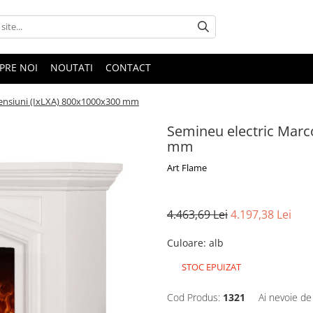
PRE NOI
NOUTATI
CONTACT
mensiuni (IxLXA) 800x1000x300 mm
Semineu electric Marc
mm
Art Flame
4.463,69 Lei
4.197,38 Lei
Culoare
:
alb
STOC EPUIZAT
Cod Produs:
1321
Ai nevoie de