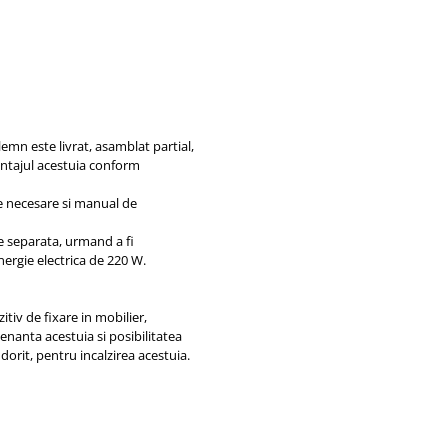
lemn este livrat, asamblat partial,
ontajul acestuia conform
e necesare si manual de
e separata, urmand a fi
nergie electrica de 220 W.
itiv de fixare in mobilier,
enanta acestuia si posibilitatea
dorit, pentru incalzirea acestuia.