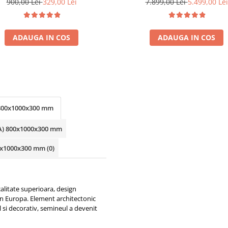
900,00 Lei
329,00 Lei
7.899,00 Lei
5.499,00 Lei
ADAUGA IN COS
ADAUGA IN COS
) 800x1000x300 mm
LXA) 800x1000x300 mm
800x1000x300 mm
(0)
alitate superioara, design
din Europa. Element architectonic
al si decorativ, semineul a devenit