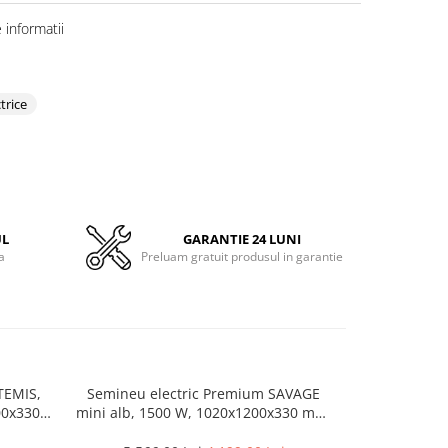
informatii
trice
UL
GARANTIE 24 LUNI
a
Preluam gratuit produsul in garantie
TEMIS,
Semineu electric Premium SAVAGE
Semineu elec
00x330
mini alb, 1500 W, 1020x1200x330 mm,
1500 W, (I
da
Telecomanda, efect 3D, telecomanda
efec