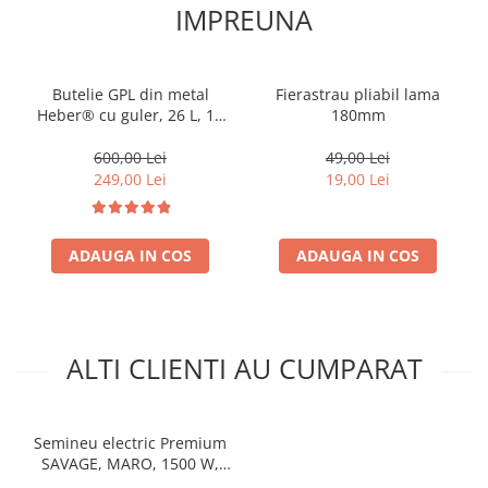
IMPREUNA
Butelie GPL din metal
Fierastrau pliabil lama
Heber® cu guler, 26 L, 11
180mm
kg, filet 1/2, nealimentata
cu gaz
600,00 Lei
49,00 Lei
249,00 Lei
19,00 Lei
ADAUGA IN COS
ADAUGA IN COS
ALTI CLIENTI AU CUMPARAT
Semineu electric Premium
SAVAGE, MARO, 1500 W,
(Î*L*A) 1160x1500x330 mm,