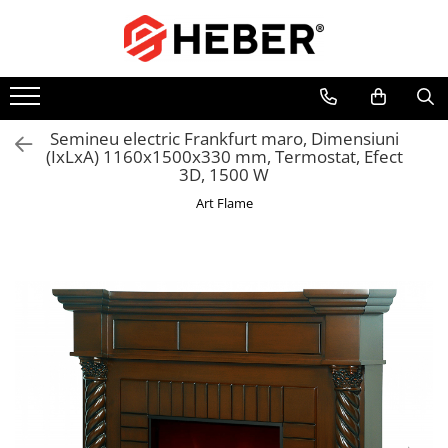
Toate Produsele
Mixere cu bol
Aer conditionat
Semineu electric Frankfurt maro, Dimensiuni
(IxLxA) 1160x1500x330 mm, Termostat, Efect
Friteuze cu aer cald
3D, 1500 W
Pompe de apa
Art Flame
Pompe submersibile
Pompe submersibile nisip
Pompe apa de suprafata
Motopompe
Hidrofoare
Hidrofor cu pompa submersibila
Pompe de stropit
Pompe de stropit electrice