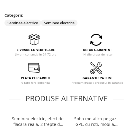
Coloane dus
Categorii
:
Chiuvete
Seminee electrice
Seminee electrice
Baterii de bucatarie
Baterii de baie
Robineti
LIVRARE CU VERIFICARE
RETUR GARANTAT
Echipamente de lucru
Livram comanda in 24-72 ore
14 zile drept de retur
Betoniere si vibratoare beton
Accesorii beton
PLATA CU CARDUL
GARANTIE 24 LUNI
Betoniere
6 rate fara dobanda
Preluam gratuit produsul in garantie
Roabe
PRODUSE ALTERNATIVE
Generatoare
Motocultoare
Produse uz casnic
Semineu electric, efect de
Soba metalica pe gaz
Seminee electrice
flacara reala, 2 trepte de
GPL, cu roti, mobila,
in
Convectoare si aeroterme electrice
incalzire, termostat
Heber®, 3 trepte de
W,