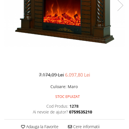
Pompe de stropit manuale
Atomizoare
Mori electrice
Mori electrice cereale
Accesorii mori electrice
Batoze de porumb
Zdrobitoare struguri, fructe si
legume
Dezumidificatoare
Aparate de sudura
7.174,09 Lei
6.097,80 Lei
Drujbe
Culoare
:
Maro
Motocoase
Motoare
STOC EPUIZAT
Motoare electrice
Cod Produs:
1278
Ai nevoie de ajutor?
0759535210
Motoare termice
Scule si Unelte Electrice
Adauga la Favorite
Cere informatii
Articole sanitare