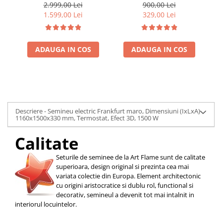
electronic, 7 culori, Clasa
putere, negru
2.999,00 Lei
900,00 Lei
Premium
p
1.599,00 Lei
329,00 Lei
ADAUGA IN COS
ADAUGA IN COS
Descriere - Semineu electric Frankfurt maro, Dimensiuni (IxLxA)
1160x1500x330 mm, Termostat, Efect 3D, 1500 W
Calitate
Seturile de seminee de la Art Flame sunt de calitate
superioara, design original si prezinta cea mai
variata colectie din Europa. Element architectonic
cu origini aristocratice si dublu rol, functional si
decorativ, semineul a devenit tot mai intalnit in
interiorul locuintelor.