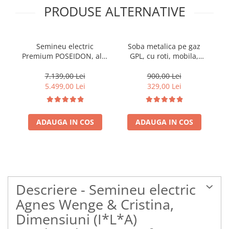
PRODUSE ALTERNATIVE
Semineu electric
Soba metalica pe gaz
Premium POSEIDON, alb,
GPL, cu roti, mobila,
Pr
1500 W, (I*L*A)
Heber®, 3 trepte de
:700*2000*330 mm, efect
putere, negru
70
7.139,00 Lei
900,00 Lei
3D, telecomanda
5.499,00 Lei
329,00 Lei
ADAUGA IN COS
ADAUGA IN COS
Descriere - Semineu electric
Agnes Wenge & Cristina,
Dimensiuni (I*L*A)