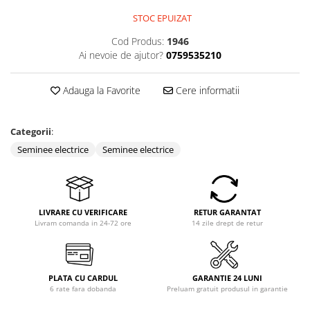
STOC EPUIZAT
Cod Produs:
1946
Ai nevoie de ajutor?
0759535210
Adauga la Favorite
Cere informatii
Categorii
:
Seminee electrice
Seminee electrice
LIVRARE CU VERIFICARE
RETUR GARANTAT
Livram comanda in 24-72 ore
14 zile drept de retur
PLATA CU CARDUL
GARANTIE 24 LUNI
6 rate fara dobanda
Preluam gratuit produsul in garantie