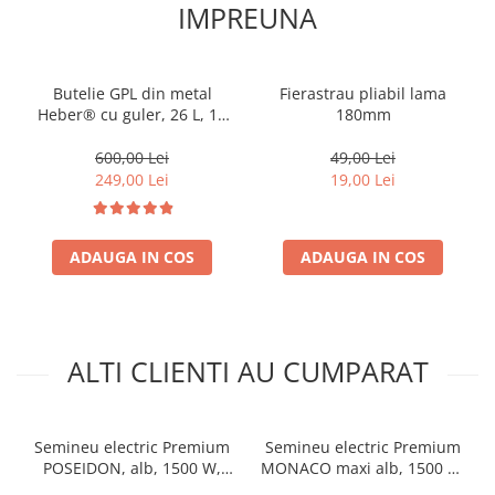
IMPREUNA
Butelie GPL din metal
Fierastrau pliabil lama
Heber® cu guler, 26 L, 11
180mm
kg, filet 1/2, nealimentata
cu gaz
600,00 Lei
49,00 Lei
249,00 Lei
19,00 Lei
ADAUGA IN COS
ADAUGA IN COS
ALTI CLIENTI AU CUMPARAT
Semineu electric Premium
Semineu electric Premium
POSEIDON, alb, 1500 W,
MONACO maxi alb, 1500 W,
(I*L*A) :700*2000*330 mm,
(I*L*A) 1160*1500*330 mm,