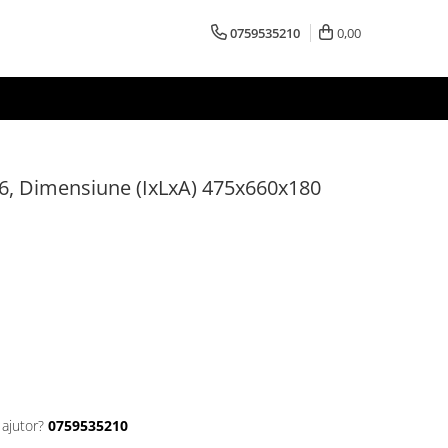
0759535210
0,00
26, Dimensiune (IxLxA) 475x660x180
 ajutor?
0759535210