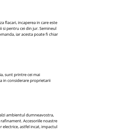
 flacari, incaperea in care este
 si pentru cei din jur. Semineul
omanda, iar acesta poate fi chiar
ia, sunt printre cei mai
ba in considerare proprietarii
ncalzi ambientul dumneavostra,
 rafinament. Accesoriile noastre
electrice, astfel incat, impactul