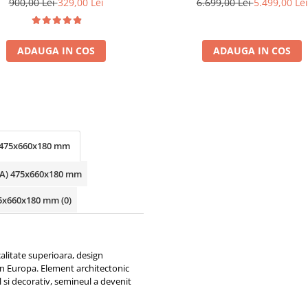
telecomanda
900,00 Lei
329,00 Lei
6.699,00 Lei
5.499,00 Lei
ADAUGA IN COS
ADAUGA IN COS
A) 475x660x180 mm
xLxA) 475x660x180 mm
 475x660x180 mm
(0)
alitate superioara, design
din Europa. Element architectonic
al si decorativ, semineul a devenit