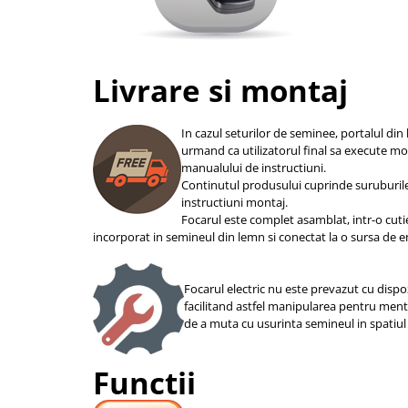
Livrare si montaj
In cazul seturilor de seminee, portalul din 
urmand ca utilizatorul final sa execute m
manualului de instructiuni.
Continutul produsului cuprinde suruburil
instructiuni montaj.
Focarul este complet asamblat, intr-o cuti
incorporat in semineul din lemn si conectat la o sursa de e
Focarul electric nu este prevazut cu dispoz
facilitand astfel manipularea pentru ment
de a muta cu usurinta semineul in spatiul 
Functii