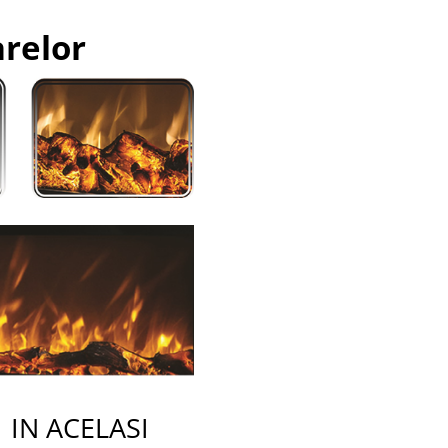
arelor
 ACELASI