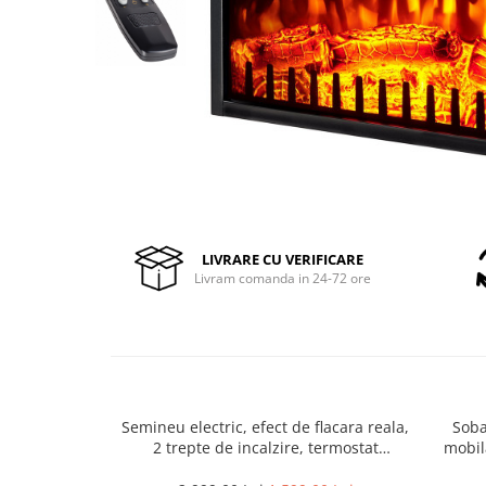
Pompe de stropit manuale
Atomizoare
Mori electrice
Mori electrice cereale
Accesorii mori electrice
Batoze de porumb
Zdrobitoare struguri, fructe si
legume
Dezumidificatoare
LIVRARE CU VERIFICARE
Aparate de sudura
Livram comanda in 24-72 ore
Drujbe
Motocoase
Motoare
Motoare electrice
Motoare termice
Semineu electric, efect de flacara reala,
Soba
2 trepte de incalzire, termostat
mobil
Scule si Unelte Electrice
electronic, 7 culori, Clasa Premium
Articole sanitare