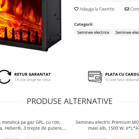
Adauga la Favorite
Cere 
Categorii
:
Seminee electrice
Seminee elec
RETUR GARANTAT
PLATA CU CARD
14 zile drept de retur
6 rate fara doband
PRODUSE ALTERNATIVE
 metalica pe gaz GPL, cu roti,
Semineu electric Premium 
a, Heber®, 3 trepte de putere,
maxi alb, 1500 W, (I*L*A
negru
1160*1500*330 mm, efect 