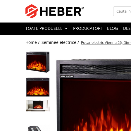
Toate Produsele
TOATE PRODUSELE
PRODUCATORI
BLOG
DES
Mixere cu bol
Aer conditionat
Home /
Seminee electrice /
Focar electric Vienna 26, D
Friteuze cu aer cald
Pompe de apa
Pompe submersibile
Pompe submersibile nisip
Pompe apa de suprafata
Motopompe
Hidrofoare
Hidrofor cu pompa submersibila
Pompe de stropit
Pompe de stropit electrice