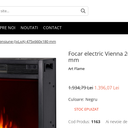
PRE NOI
NOUTATI
CONTACT
imensiune (IxLxA) 475x660x180 mm
Focar electric Vienna 
mm
Art Flame
1.934,79 Lei
1.396,07 Lei
Culoare
:
Negru
STOC EPUIZAT
Cod Produs:
1163
Ai nevoie de