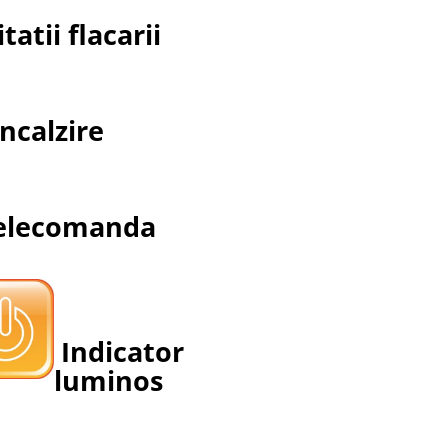
atii flacarii
ncalzire
lecomanda
Indicator
luminos