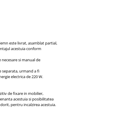
lemn este livrat, asamblat partial,
ontajul acestuia conform
e necesare si manual de
e separata, urmand a fi
nergie electrica de 220 W.
itiv de fixare in mobilier,
enanta acestuia si posibilitatea
dorit, pentru incalzirea acestuia.