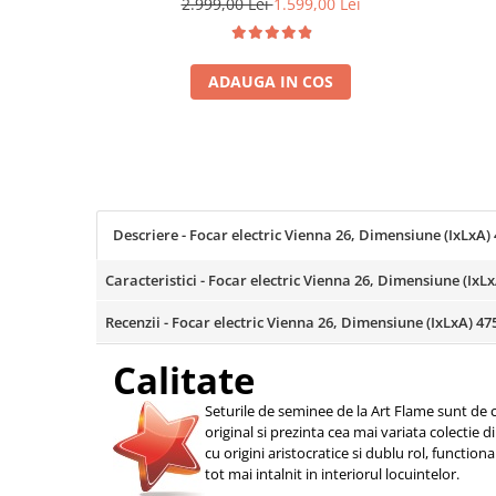
2.999,00 Lei
1.599,00 Lei
Coloane dus
Chiuvete
ADAUGA IN COS
Baterii de bucatarie
Baterii de baie
Robineti
Echipamente de lucru
Betoniere si vibratoare beton
Descriere - Focar electric Vienna 26, Dimensiune (IxLx
Accesorii beton
Caracteristici - Focar electric Vienna 26, Dimensiune (I
Betoniere
Recenzii - Focar electric Vienna 26, Dimensiune (IxLxA)
Roabe
Generatoare
Calitate
Motocultoare
Seturile de seminee de la Art Flame sunt de c
Produse uz casnic
original si prezinta cea mai variata colectie 
Seminee electrice
cu origini aristocratice si dublu rol, function
tot mai intalnit in interiorul locuintelor.
Convectoare si aeroterme electrice