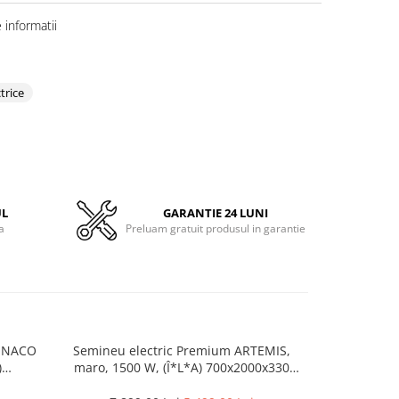
informatii
trice
UL
GARANTIE 24 LUNI
a
Preluam gratuit produsul in garantie
MONACO
Semineu electric Premium ARTEMIS,
Semineu el
)
maro, 1500 W, (Î*L*A) 700x2000x330
mini alb, 1
3D,
mm, efect 3D, telecomanda
Telecomanda