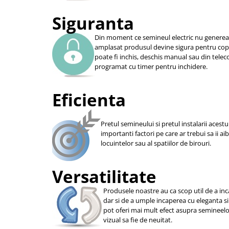
Siguranta
Din moment ce semineul electric nu genereaza
amplasat produsul devine sigura pentru copii
poate fi inchis, deschis manual sau din telec
programat cu timer pentru inchidere.
Eficienta
Pretul semineului si pretul instalarii acestu
importanti factori pe care ar trebui sa ii ai
locuintelor sau al spatiilor de birouri.
Versatilitate
Produsele noastre au ca scop util de a i
dar si de a umple incaperea cu eleganta si
pot oferi mai mult efect asupra semineelor 
vizual sa fie de neuitat.