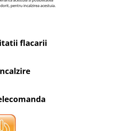
enanta acestuia si posibilitatea
dorit, pentru incalzirea acestuia.
atii flacarii
ncalzire
lecomanda