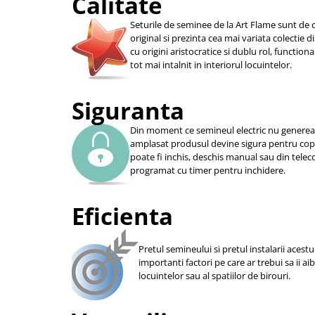
Calitate
Seturile de seminee de la Art Flame sunt de c
original si prezinta cea mai variata colectie 
cu origini aristocratice si dublu rol, function
tot mai intalnit in interiorul locuintelor.
Siguranta
Din moment ce semineul electric nu genereaza
amplasat produsul devine sigura pentru copii
poate fi inchis, deschis manual sau din telec
programat cu timer pentru inchidere.
Eficienta
Pretul semineului si pretul instalarii acestu
importanti factori pe care ar trebui sa ii ai
locuintelor sau al spatiilor de birouri.