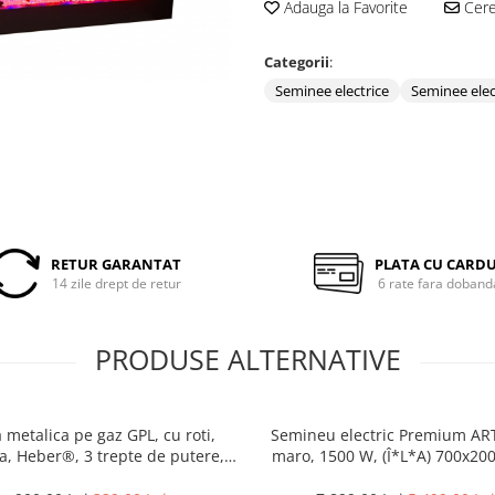
Adauga la Favorite
Cere 
Categorii
:
Seminee electrice
Seminee elec
RETUR GARANTAT
PLATA CU CARD
14 zile drept de retur
6 rate fara doband
PRODUSE ALTERNATIVE
 metalica pe gaz GPL, cu roti,
Semineu electric Premium AR
a, Heber®, 3 trepte de putere,
maro, 1500 W, (Î*L*A) 700x20
negru
mm, efect 3D, telecoman