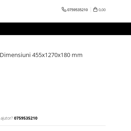
0759535210
0,00
0, Dimensiuni 455x1270x180 mm
 ajutor?
0759535210