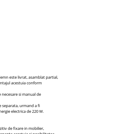
lemn este livrat, asamblat partial,
ontajul acestuia conform
e necesare si manual de
e separata, urmand a fi
nergie electrica de 220 W.
itiv de fixare in mobilier,