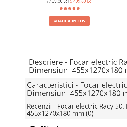
7.139,00 Lei
5.499,00 Lei
Coloane dus
Chiuvete
ADAUGA IN COS
Baterii de bucatarie
Baterii de baie
Robineti
Echipamente de lucru
Descriere - Focar electric R
Betoniere si vibratoare beton
Accesorii beton
Dimensiuni 455x1270x180
Betoniere
Caracteristici - Focar electri
Roabe
Dimensiuni 455x1270x180
Generatoare
Motocultoare
Recenzii - Focar electric Racy 50
Produse uz casnic
455x1270x180 mm
(0)
Seminee electrice
Convectoare si aeroterme electrice