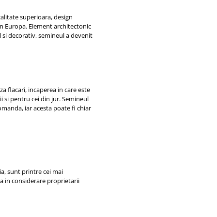
alitate superioara, design
din Europa. Element architectonic
al si decorativ, semineul a devenit
 flacari, incaperea in care este
 si pentru cei din jur. Semineul
omanda, iar acesta poate fi chiar
ia, sunt printre cei mai
ba in considerare proprietarii