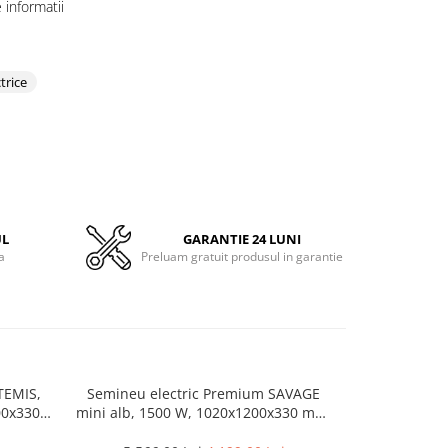
informatii
trice
UL
GARANTIE 24 LUNI
a
Preluam gratuit produsul in garantie
TEMIS,
Semineu electric Premium SAVAGE
Semineu elec
00x330
mini alb, 1500 W, 1020x1200x330 mm,
1500 W, (I
da
Telecomanda, efect 3D, telecomanda
efec