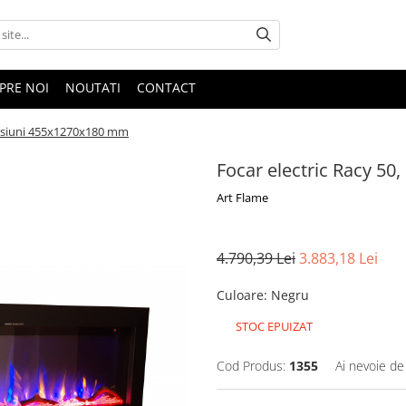
PRE NOI
NOUTATI
CONTACT
ensiuni 455x1270x180 mm
Focar electric Racy 5
Art Flame
4.790,39 Lei
3.883,18 Lei
Culoare
:
Negru
STOC EPUIZAT
Cod Produs:
1355
Ai nevoie de