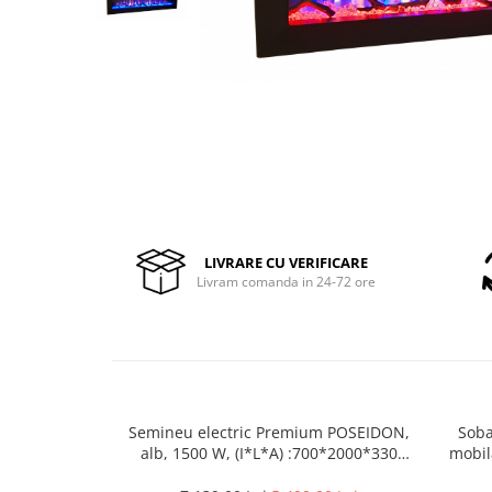
Pompe de stropit manuale
Atomizoare
Mori electrice
Mori electrice cereale
Accesorii mori electrice
Batoze de porumb
Zdrobitoare struguri, fructe si
legume
Dezumidificatoare
LIVRARE CU VERIFICARE
Aparate de sudura
Livram comanda in 24-72 ore
Drujbe
Motocoase
Motoare
Motoare electrice
Motoare termice
Semineu electric Premium POSEIDON,
Soba
alb, 1500 W, (I*L*A) :700*2000*330
mobil
Scule si Unelte Electrice
mm, efect 3D, telecomanda
Articole sanitare