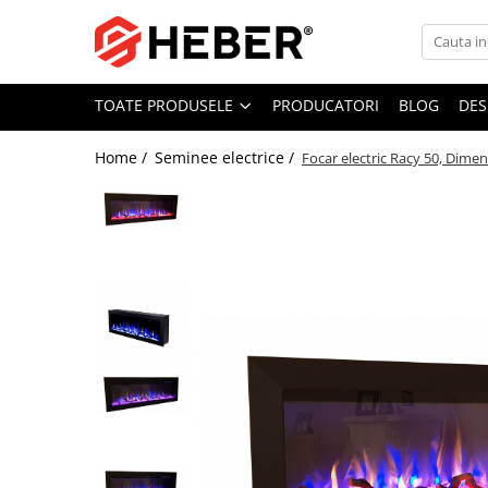
Toate Produsele
TOATE PRODUSELE
PRODUCATORI
BLOG
DES
Mixere cu bol
Aer conditionat
Home /
Seminee electrice /
Focar electric Racy 50, Dim
Friteuze cu aer cald
Pompe de apa
Pompe submersibile
Pompe submersibile nisip
Pompe apa de suprafata
Motopompe
Hidrofoare
Hidrofor cu pompa submersibila
Pompe de stropit
Pompe de stropit electrice