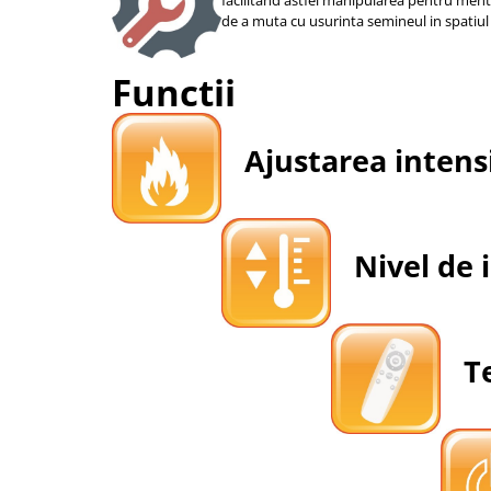
facilitand astfel manipularea pentru ment
de a muta cu usurinta semineul in spatiul 
Functii
Ajustarea intensit
Nivel de i
Te