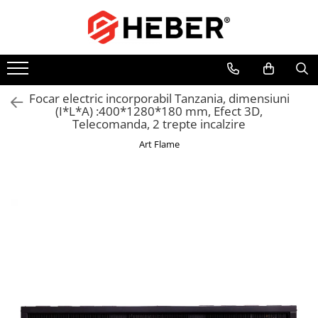
Toate Produsele
Mixere cu bol
Aer conditionat
Focar electric incorporabil Tanzania, dimensiuni
(I*L*A) :400*1280*180 mm, Efect 3D,
Friteuze cu aer cald
Telecomanda, 2 trepte incalzire
Pompe de apa
Art Flame
Pompe submersibile
Pompe submersibile nisip
Pompe apa de suprafata
Motopompe
Hidrofoare
Hidrofor cu pompa submersibila
Pompe de stropit
Pompe de stropit electrice