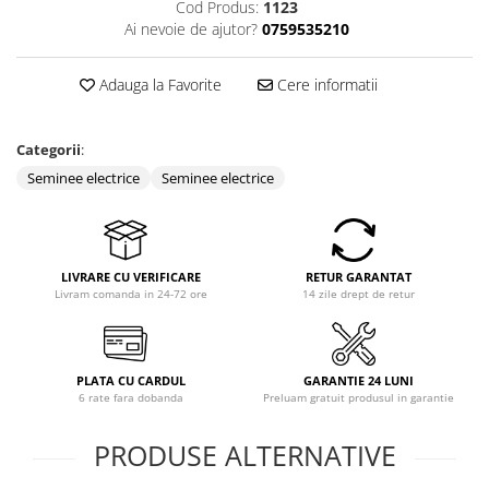
Cod Produs:
1123
Coloane dus
Ai nevoie de ajutor?
0759535210
Chiuvete
Adauga la Favorite
Cere informatii
Baterii de bucatarie
Baterii de baie
Categorii
:
Robineti
Seminee electrice
Seminee electrice
Echipamente de lucru
Betoniere si vibratoare beton
Accesorii beton
LIVRARE CU VERIFICARE
RETUR GARANTAT
Betoniere
Livram comanda in 24-72 ore
14 zile drept de retur
Roabe
Generatoare
PLATA CU CARDUL
GARANTIE 24 LUNI
Motocultoare
6 rate fara dobanda
Preluam gratuit produsul in garantie
Produse uz casnic
Seminee electrice
PRODUSE ALTERNATIVE
Convectoare si aeroterme electrice