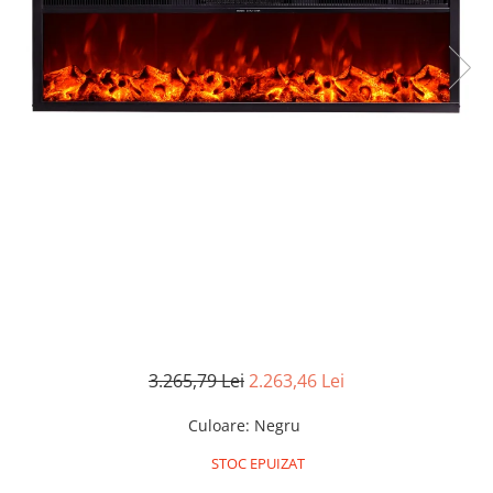
Pompe de stropit manuale
Atomizoare
Mori electrice
Mori electrice cereale
Accesorii mori electrice
Batoze de porumb
Zdrobitoare struguri, fructe si
legume
Dezumidificatoare
Aparate de sudura
Drujbe
Motocoase
Motoare
3.265,79 Lei
2.263,46 Lei
Motoare electrice
Culoare
:
Negru
Motoare termice
Scule si Unelte Electrice
STOC EPUIZAT
Articole sanitare