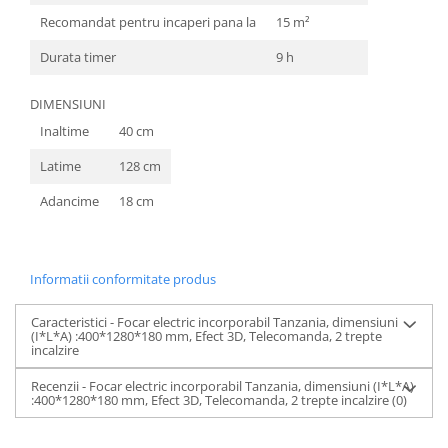
Recomandat pentru incaperi pana la
15 m²
Durata timer
9 h
DIMENSIUNI
Inaltime
40 cm
Latime
128 cm
Adancime
18 cm
Informatii conformitate produs
Caracteristici - Focar electric incorporabil Tanzania, dimensiuni
(I*L*A) :400*1280*180 mm, Efect 3D, Telecomanda, 2 trepte
incalzire
Recenzii - Focar electric incorporabil Tanzania, dimensiuni (I*L*A)
:400*1280*180 mm, Efect 3D, Telecomanda, 2 trepte incalzire
(0)