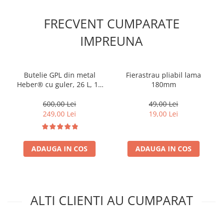
FRECVENT CUMPARATE
IMPREUNA
Butelie GPL din metal
Fierastrau pliabil lama
Heber® cu guler, 26 L, 11
180mm
kg, filet 1/2, nealimentata
cu gaz
600,00 Lei
49,00 Lei
249,00 Lei
19,00 Lei
ADAUGA IN COS
ADAUGA IN COS
ALTI CLIENTI AU CUMPARAT