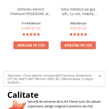
Semineu electric
Soba metalica pe gaz
Premium POSEIDON, alb,
GPL, cu roti, mobila,
Pr
1500 W, (I*L*A)
Heber®, 3 trepte de
:700*2000*330 mm, efect
putere, negru
70
7.139,00 Lei
900,00 Lei
3D, telecomanda
5.499,00 Lei
329,00 Lei
ADAUGA IN COS
ADAUGA IN COS
Descriere - Focar electric incorporabil Tanzania, dimensiuni
(I*L*A) :400*1280*180 mm, Efect 3D, Telecomanda, 2 trepte
incalzire
Calitate
Seturile de seminee de la Art Flame sunt de calitate
superioara, design original si prezinta cea mai