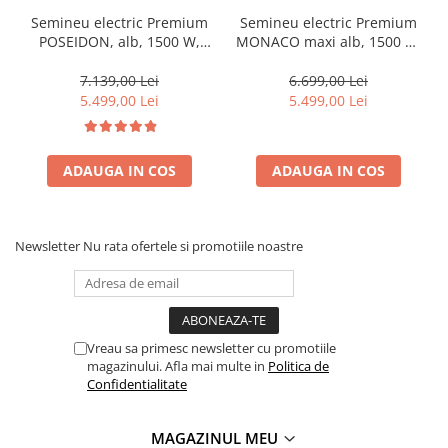
Semineu electric Premium
Semineu electric Premium
POSEIDON, alb, 1500 W,
MONACO maxi alb, 1500 W,
(I*L*A) :700*2000*330 mm,
(I*L*A) 1160*1500*330 mm,
efect 3D, telecomanda
efect 3D, telecomanda
7.139,00 Lei
6.699,00 Lei
5.499,00 Lei
5.499,00 Lei
ADAUGA IN COS
ADAUGA IN COS
Newsletter
Nu rata ofertele si promotiile noastre
Vreau sa primesc newsletter cu promotiile
magazinului. Afla mai multe in
Politica de
Confidentialitate
MAGAZINUL MEU