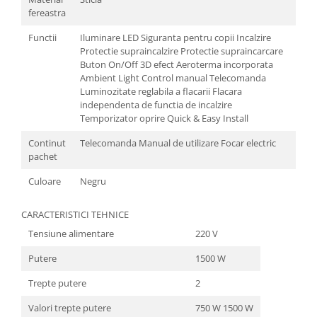
fereastra
Functii
Iluminare LED Siguranta pentru copii Incalzire
Protectie supraincalzire Protectie supraincarcare
Buton On/Off 3D efect Aeroterma incorporata
Ambient Light Control manual Telecomanda
Luminozitate reglabila a flacarii Flacara
independenta de functia de incalzire
Temporizator oprire Quick & Easy Install
Continut
Telecomanda Manual de utilizare Focar electric
pachet
Culoare
Negru
CARACTERISTICI TEHNICE
Tensiune alimentare
220 V
Putere
1500 W
Trepte putere
2
Valori trepte putere
750 W 1500 W