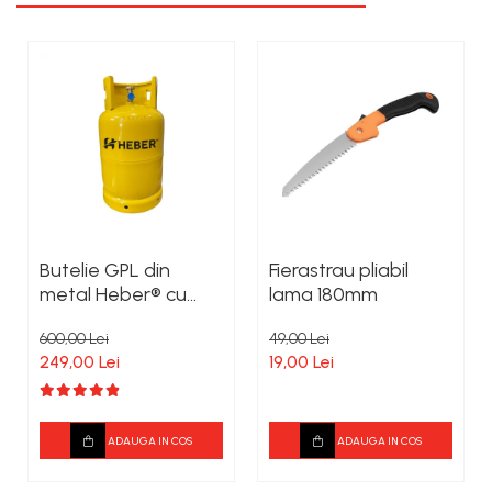
Butelie GPL din
Fierastrau pliabil
metal Heber® cu
lama 180mm
guler, 26 L, 11 kg, filet
600,00 Lei
49,00 Lei
1/2, nealimentata cu
249,00 Lei
19,00 Lei
gaz
ADAUGA IN COS
ADAUGA IN COS