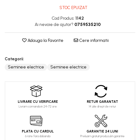
STOC EPUIZAT
Cod Produs:
1142
Ai nevoie de ajutor?
0759535210
Adauga la Favorite
Cere informatii
Categorii
:
Seminee electrice
Seminee electrice
LIVRARE CU VERIFICARE
RETUR GARANTAT
Livram comanda in 24-72 ore
14 zile drept de retur
PLATA CU CARDUL
GARANTIE 24 LUNI
6 rate fara dobanda
Preluam gratuit produsul in garantie