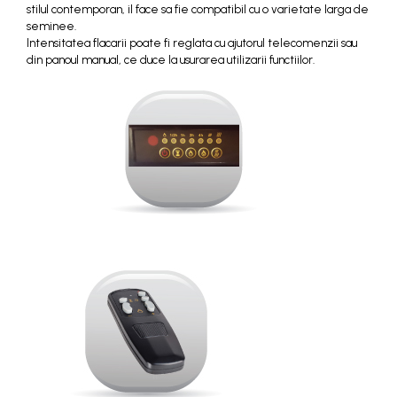
stilul contemporan, il face sa fie compatibil cu o varietate larga de
seminee.
Intensitatea flacarii poate fi reglata cu ajutorul telecomenzii sau
din panoul manual, ce duce la usurarea utilizarii functiilor.