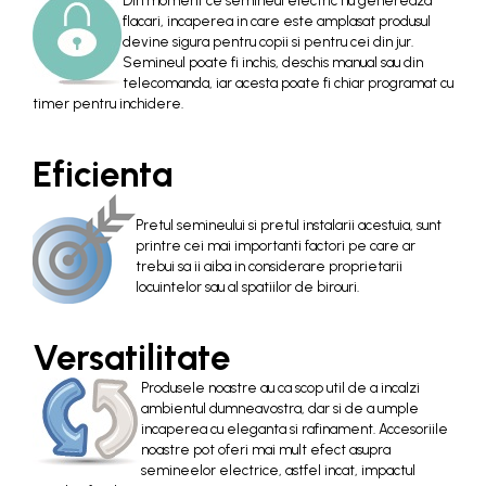
Din moment ce semineul electric nu genereaza
flacari, incaperea in care este amplasat produsul
devine sigura pentru copii si pentru cei din jur.
Semineul poate fi inchis, deschis manual sau din
telecomanda, iar acesta poate fi chiar programat cu
timer pentru inchidere.
Eficienta
Pretul semineului si pretul instalarii acestuia, sunt
printre cei mai importanti factori pe care ar
trebui sa ii aiba in considerare proprietarii
locuintelor sau al spatiilor de birouri.
Versatilitate
Produsele noastre au ca scop util de a incalzi
ambientul dumneavostra, dar si de a umple
incaperea cu eleganta si rafinament. Accesoriile
noastre pot oferi mai mult efect asupra
semineelor electrice, astfel incat, impactul