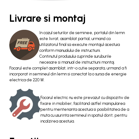
Livrare si montaj
In cazul seturilor de seminee, portalul din lemn
este livrat, asamblat partial, urmand ca
utilizatorul final sa execute montajul acestuia
conform manualului de instructiuni.
Continutul produsului cuprinde suruburile
necesare si manual de instructiuni montaj.
Focarul este complet asamblat, intr-o cutie separata, urmand a fi
incorporat in semineul din lemn si conectat la o sursa de energie
electrica de 220 W.
Focarul electric nu este prevazut cu dispozitiv de
fixare in mobilier, facilitand astfel manipularea
pentru mentenanta acestuia si posibilitatea de a
muta cu usurinta semineul in spatiul dorit, pentru
incalzirea acestuia.