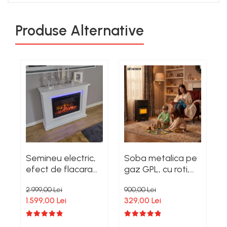
Produse Alternative
Semineu electric,
Soba metalica pe
S
efect de flacara
gaz GPL, cu roti,
reala, 2 trepte de
mobila, Heber®, 3
m
2.999,00 Lei
900,00 Lei
6
incalzire,
trepte de putere,
(
1.599,00 Lei
329,00 Lei
5
termostat
negru
1
electronic, 7 culori,
e
Clasa Premium