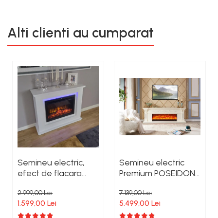
Alti clienti au cumparat
Semineu electric,
Semineu electric
efect de flacara
Premium POSEIDON,
reala, 2 trepte de
alb, 1500 W, (I*L*A)
2.999,00 Lei
7.139,00 Lei
incalzire, termostat
:700*2000*330 mm,
1.599,00 Lei
5.499,00 Lei
electronic, 7 culori,
efect 3D,
Clasa Premium
telecomanda