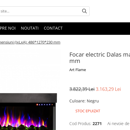
PRE NOI
NOUTATI
CONTACT
Dimensiuni (IxLxA): 486*1270*230 mm
Focar electric Dalas m
mm
Art Flame
3.822,39 Lei
3.163,29 Lei
Culoare
:
Negru
STOC EPUIZAT
Cod Produs:
2271
Ai nevoie de