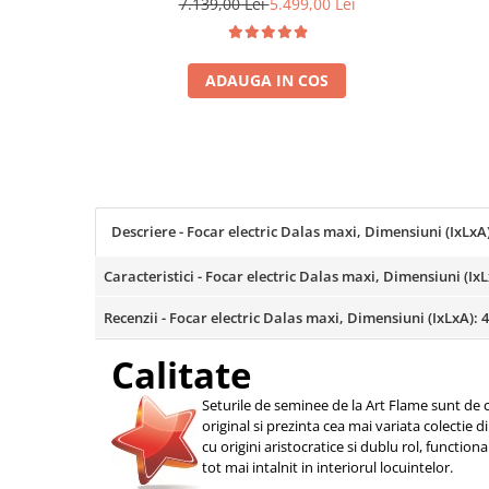
7.139,00 Lei
5.499,00 Lei
Coloane dus
Chiuvete
ADAUGA IN COS
Baterii de bucatarie
Baterii de baie
Robineti
Echipamente de lucru
Betoniere si vibratoare beton
Descriere - Focar electric Dalas maxi, Dimensiuni (IxL
Accesorii beton
Caracteristici - Focar electric Dalas maxi, Dimensiuni (
Betoniere
Recenzii - Focar electric Dalas maxi, Dimensiuni (IxLxA)
Roabe
Generatoare
Calitate
Motocultoare
Seturile de seminee de la Art Flame sunt de c
Produse uz casnic
original si prezinta cea mai variata colectie 
Seminee electrice
cu origini aristocratice si dublu rol, function
tot mai intalnit in interiorul locuintelor.
Convectoare si aeroterme electrice