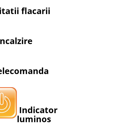
atii flacarii
ncalzire
lecomanda
Indicator
luminos