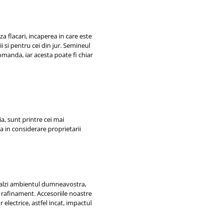
 flacari, incaperea in care este
 si pentru cei din jur. Semineul
omanda, iar acesta poate fi chiar
ia, sunt printre cei mai
ba in considerare proprietarii
ncalzi ambientul dumneavostra,
 rafinament. Accesoriile noastre
electrice, astfel incat, impactul