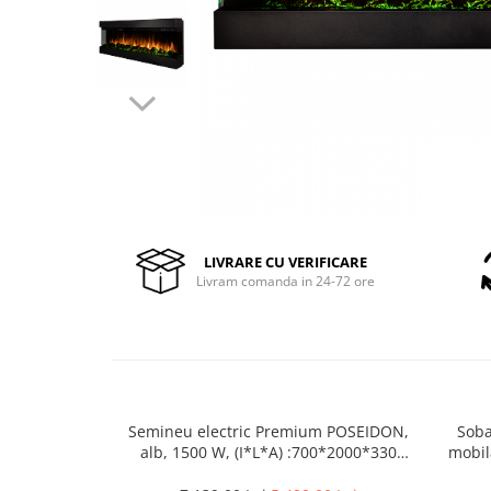
Pompe de stropit manuale
Atomizoare
Mori electrice
Mori electrice cereale
Accesorii mori electrice
Batoze de porumb
Zdrobitoare struguri, fructe si
legume
Dezumidificatoare
LIVRARE CU VERIFICARE
Aparate de sudura
Livram comanda in 24-72 ore
Drujbe
Motocoase
Motoare
Motoare electrice
Motoare termice
Semineu electric Premium POSEIDON,
Soba
alb, 1500 W, (I*L*A) :700*2000*330
mobil
Scule si Unelte Electrice
mm, efect 3D, telecomanda
Articole sanitare