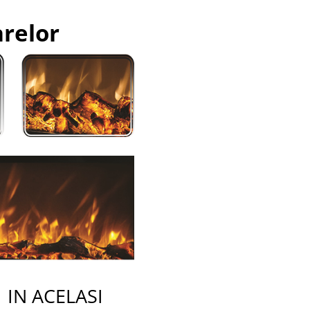
arelor
 ACELASI