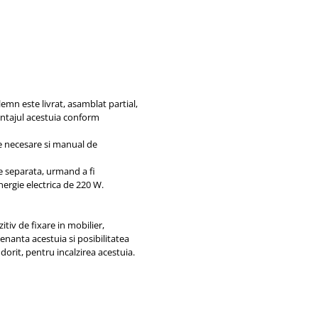
lemn este livrat, asamblat partial,
ontajul acestuia conform
e necesare si manual de
e separata, urmand a fi
nergie electrica de 220 W.
itiv de fixare in mobilier,
enanta acestuia si posibilitatea
dorit, pentru incalzirea acestuia.