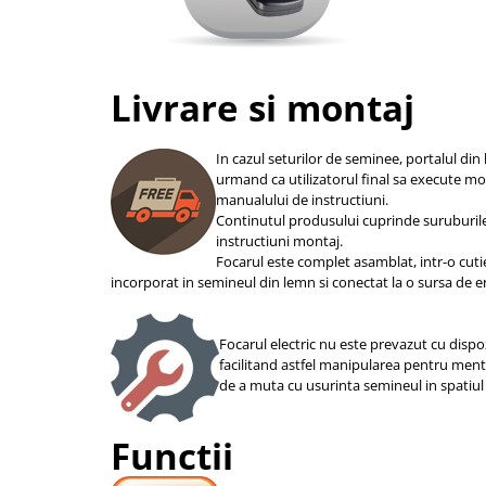
Livrare si montaj
In cazul seturilor de seminee, portalul din 
urmand ca utilizatorul final sa execute m
manualului de instructiuni.
Continutul produsului cuprinde suruburil
instructiuni montaj.
Focarul este complet asamblat, intr-o cuti
incorporat in semineul din lemn si conectat la o sursa de e
Focarul electric nu este prevazut cu dispoz
facilitand astfel manipularea pentru ment
de a muta cu usurinta semineul in spatiul 
Functii