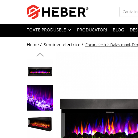
Toate Produsele
TOATE PRODUSELE
PRODUCATORI
BLOG
DES
Mixere cu bol
Aer conditionat
Home /
Seminee electrice /
Focar electric Dalas maxi, 
Friteuze cu aer cald
Pompe de apa
Pompe submersibile
Pompe submersibile nisip
Pompe apa de suprafata
Motopompe
Hidrofoare
Hidrofor cu pompa submersibila
Pompe de stropit
Pompe de stropit electrice