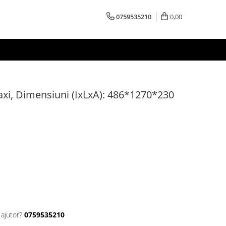
0759535210
0,00
axi, Dimensiuni (IxLxA): 486*1270*230
 ajutor?
0759535210