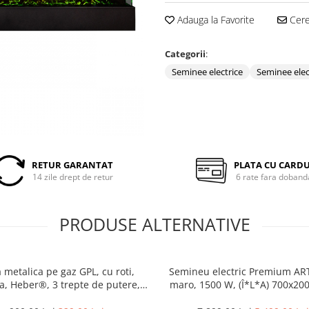
Adauga la Favorite
Cere 
Categorii
:
Seminee electrice
Seminee elec
RETUR GARANTAT
PLATA CU CARD
14 zile drept de retur
6 rate fara doband
PRODUSE ALTERNATIVE
 metalica pe gaz GPL, cu roti,
Semineu electric Premium AR
a, Heber®, 3 trepte de putere,
maro, 1500 W, (Î*L*A) 700x20
negru
mm, efect 3D, telecoman