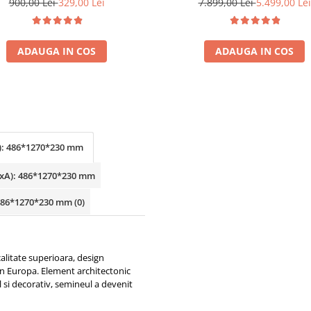
900,00 Lei
329,00 Lei
7.899,00 Lei
5.499,00 Lei
ADAUGA IN COS
ADAUGA IN COS
xA): 486*1270*230 mm
IxLxA): 486*1270*230 mm
: 486*1270*230 mm
(0)
alitate superioara, design
din Europa. Element architectonic
al si decorativ, semineul a devenit