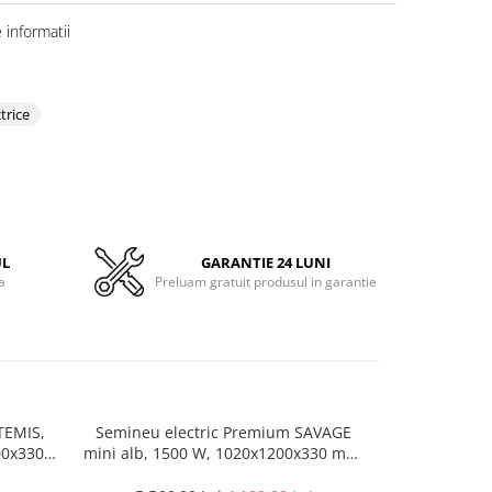
informatii
trice
UL
GARANTIE 24 LUNI
a
Preluam gratuit produsul in garantie
TEMIS,
Semineu electric Premium SAVAGE
Soba portabil
00x330
mini alb, 1500 W, 1020x1200x330 mm,
HBR-7562, Ac
da
Telecomanda, efect 3D, telecomanda
ODS Sigur