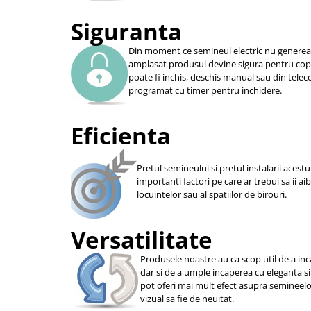
Siguranta
Din moment ce semineul electric nu genereaza
amplasat produsul devine sigura pentru copii
poate fi inchis, deschis manual sau din telec
programat cu timer pentru inchidere.
Eficienta
Pretul semineului si pretul instalarii acestu
importanti factori pe care ar trebui sa ii ai
locuintelor sau al spatiilor de birouri.
Versatilitate
Produsele noastre au ca scop util de a i
dar si de a umple incaperea cu eleganta si
pot oferi mai mult efect asupra semineelor 
vizual sa fie de neuitat.