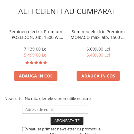
ALTI CLIENTI AU CUMPARAT
Semineu electric Premium
Semineu electric Premium
POSEIDON, alb, 1500 W,
MONACO maxi alb, 1500 W,
(I*L*A) :700*2000*330 mm,
(I*L*A) 1160*1500*330 mm,
efect 3D, telecomanda
efect 3D, telecomanda
7.139,00 Lei
6.699,00 Lei
5.499,00 Lei
5.499,00 Lei
ADAUGA IN COS
ADAUGA IN COS
Newsletter
Nu rata ofertele si promotiile noastre
Vreau sa primesc newsletter cu promotiile