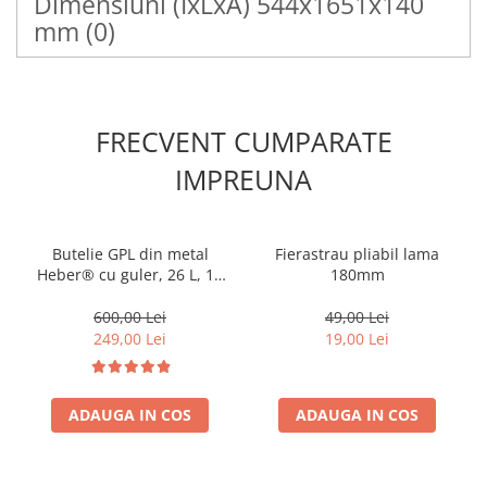
Dimensiuni (IxLxA) 544x1651x140
mm
(0)
FRECVENT CUMPARATE
IMPREUNA
Butelie GPL din metal
Fierastrau pliabil lama
Heber® cu guler, 26 L, 11
180mm
kg, filet 1/2, nealimentata
cu gaz
600,00 Lei
49,00 Lei
249,00 Lei
19,00 Lei
ADAUGA IN COS
ADAUGA IN COS