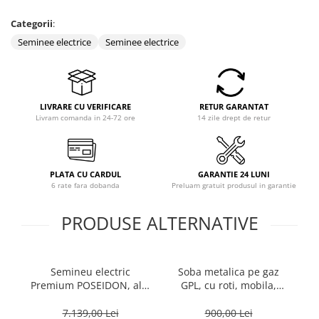
Categorii
:
Seminee electrice
Seminee electrice
LIVRARE CU VERIFICARE
RETUR GARANTAT
Livram comanda in 24-72 ore
14 zile drept de retur
PLATA CU CARDUL
GARANTIE 24 LUNI
6 rate fara dobanda
Preluam gratuit produsul in garantie
PRODUSE ALTERNATIVE
Semineu electric
Soba metalica pe gaz
Premium POSEIDON, alb,
GPL, cu roti, mobila,
Pr
1500 W, (I*L*A)
Heber®, 3 trepte de
:700*2000*330 mm, efect
putere, negru
70
7.139,00 Lei
900,00 Lei