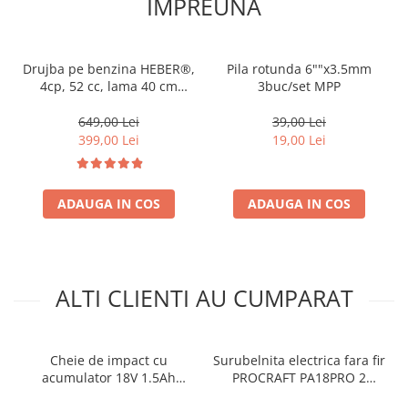
IMPREUNA
Drujba pe benzina HEBER®,
Pila rotunda 6""x3.5mm
4cp, 52 cc, lama 40 cm
3buc/set MPP
10000 rpm + accesorii
incluse
649,00 Lei
39,00 Lei
399,00 Lei
19,00 Lei
ADAUGA IN COS
ADAUGA IN COS
ALTI CLIENTI AU CUMPARAT
Cheie de impact cu
Surubelnita electrica fara fir
acumulator 18V 1.5Ah
PROCRAFT PA18PRO 2
350Nm 1/2" RD-CIW01-
acumulatori 18V