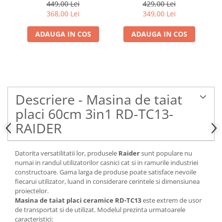
RAIDER
449,00 Lei
429,00 Lei
368,00 Lei
349,00 Lei
ADAUGA IN COS
ADAUGA IN COS
Descriere - Masina de taiat
placi 60cm 3in1 RD-TC13-
RAIDER
Datorita versatilitatii lor, produsele
Raider
sunt populare nu
numai in randul utilizatorilor casnici cat si in ramurile industriei
constructoare. Gama larga de produse poate satisface nevoile
fiecarui utilizator, luand in considerare cerintele si dimensiunea
proiectelor.
Masina de taiat placi ceramice RD-TC13
este extrem de usor
de transportat si de utilizat. Modelul prezinta urmatoarele
caracteristici: