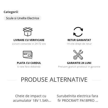
Categorii
:
Scule si Unelte Electrice
LIVRARE CU VERIFICARE
RETUR GARANTAT
Livram comanda in 24-72 ore
14 zile drept de retur
PLATA CU CARDUL
GARANTIE 24 LUNI
6 rate fara dobanda
Preluam gratuit produsul in garantie
PRODUSE ALTERNATIVE
Cheie de impact cu
Surubelnita electrica fara
R2
acumulator 18V 1.5Ah
fir PROCRAFT PA18PRO 2
350Nm 1/2" RD-CIW01-
acumulatori 18V
RD