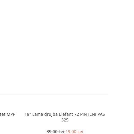
set MPP
18" Lama drujba Elefant 72 PINTENI PAS
Lant drujb
325
39,00 Lei
19,00 Lei