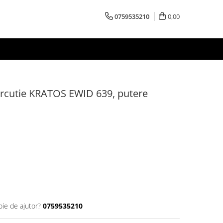
0759535210
0,00
ercutie KRATOS EWID 639, putere
oie de ajutor?
0759535210