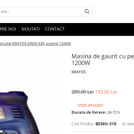
PRE NOI
NOUTATI
CONTACT
percutie KRATOS EWID 639, putere 1200W
Masina de gaurit cu p
1200W
KRATOS
289,00 Lei
193,00 Lei
STOC EPUIZAT
Durata de livrare:
24-72 h
Cod Produs:
BEMH-318
Ai nev