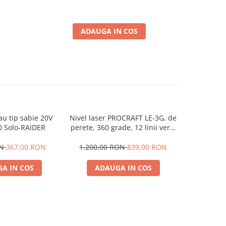
ADAUGA IN COS
au tip sabie 20V
Nivel laser PROCRAFT LE-3G, de
Cheie cu 
 Solo-RAIDER
perete, 360 grade, 12 linii verzi
Nm RD
+ suport + cutie transport
ON
367,00 RON
1.200,00 RON
839,00 RON
399,00
A IN COS
ADAUGA IN COS
ADA