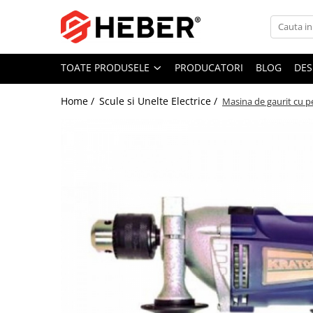
Toate Produsele
TOATE PRODUSELE
PRODUCATORI
BLOG
DES
Mixere cu bol
Aer conditionat
Home /
Scule si Unelte Electrice /
Masina de gaurit cu 
Friteuze cu aer cald
Pompe de apa
Pompe submersibile
Pompe submersibile nisip
Pompe apa de suprafata
Motopompe
Hidrofoare
Hidrofor cu pompa submersibila
Pompe de stropit
Pompe de stropit electrice