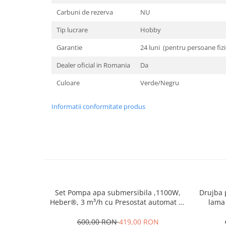
Carbuni de rezerva
NU
Tip lucrare
Hobby
Garantie
24 luni (pentru persoane fizi
Dealer oficial in Romania
Da
Culoare
Verde/Negru
Informatii conformitate produs
Set Pompa apa submersibila ,1100W,
Drujba 
Heber®, 3 m³/h cu Presostat automat ce
lama
Inlocuieste vasul de expansiune
600,00 RON
419,00 RON