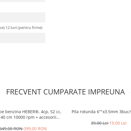
ce) 12 luni (pentru firme)
FRECVENT CUMPARATE IMPREUNA
pe benzina HEBER®, 4cp, 52 cc,
Pila rotunda 6""x3.5mm 3buc/
 40 cm 10000 rpm + accesorii
incluse
39,00 Lei
19,00 Lei
649,00 RON
399,00 RON