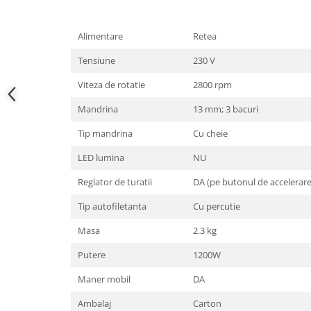
Alimentare
Retea
Tensiune
230 V
Viteza de rotatie
2800 rpm
Mandrina
13 mm; 3 bacuri
Tip mandrina
Cu cheie
LED lumina
NU
Reglator de turatii
DA (pe butonul de accelerare
Tip autofiletanta
Cu percutie
Masa
2.3 kg
Putere
1200W
Maner mobil
DA
Ambalaj
Carton