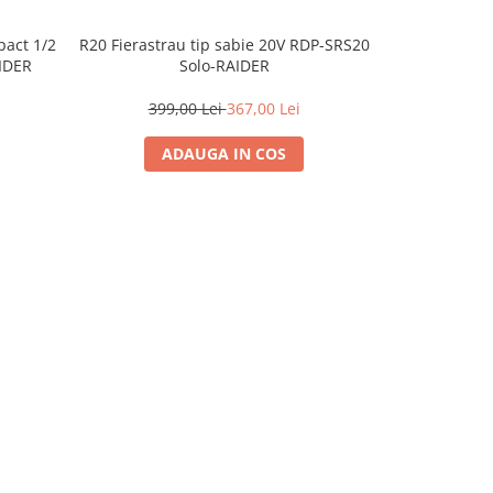
pact 1/2
R20 Fierastrau tip sabie 20V RDP-SRS20
Nivel laser P
IDER
Solo-RAIDER
360 grade, 12 
399,00 Lei
367,00 Lei
1.20
ADAUGA IN COS
A