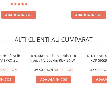
ADAUGA IN COS
ADAUGA IN COS
ALTI CLIENTI AU CUMPARAT
trica fara fir
R20 Masina de insurubat cu
R20 Fierastr
A18PRO 2
impact 1/2 250Nm RDP-SCIW20
RDP-SRS20
ori 18V
Solo-RAIDER
49,00 RON
399,00 RON
303,00 RON
399,00 R
IN COS
ADAUGA IN COS
ADAUG