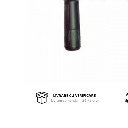
Pompe de stropit manuale
Atomizoare
Mori electrice
Mori electrice cereale
Accesorii mori electrice
Batoze de porumb
Zdrobitoare struguri, fructe si
legume
Dezumidificatoare
Aparate de sudura
Drujbe
Motocoase
Motoare
LIVRARE CU VERIFICARE
Livram comanda in 24-72 ore
Motoare electrice
Motoare termice
Scule si Unelte Electrice
Articole sanitare