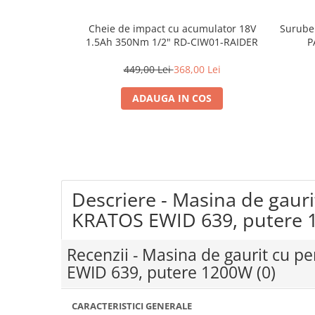
Coloane dus
Cheie de impact cu acumulator 18V
Surubel
Chiuvete
1.5Ah 350Nm 1/2" RD-CIW01-RAIDER
P
Baterii de bucatarie
449,00 Lei
368,00 Lei
Baterii de baie
ADAUGA IN COS
Robineti
Echipamente de lucru
Betoniere si vibratoare beton
Accesorii beton
Betoniere
Descriere - Masina de gauri
Roabe
KRATOS EWID 639, putere
Generatoare
Recenzii - Masina de gaurit cu p
Motocultoare
EWID 639, putere 1200W
(0)
Produse uz casnic
Seminee electrice
Convectoare si aeroterme electrice
CARACTERISTICI GENERALE