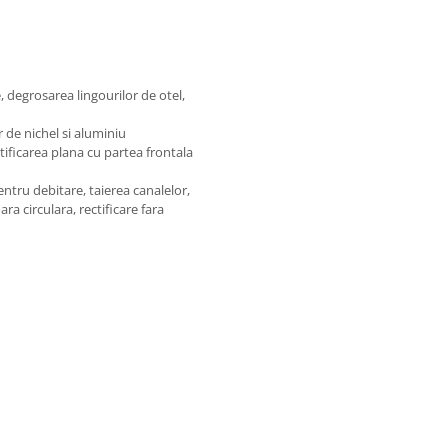
, degrosarea lingourilor de otel,
r de nichel si aluminiu
ificarea plana cu partea frontala
ntru debitare, taierea canalelor,
a circulara, rectificare fara