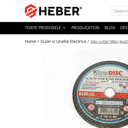
Toate Produsele
TOATE PRODUSELE
PRODUCATORI
BLOG
DES
Mixere cu bol
Aer conditionat
Home /
Scule si Unelte Electrice /
Disc LUGA 180x1,6x22
Friteuze cu aer cald
Pompe de apa
Pompe submersibile
Pompe submersibile nisip
Pompe apa de suprafata
Motopompe
Hidrofoare
Hidrofor cu pompa submersibila
Pompe de stropit
Pompe de stropit electrice