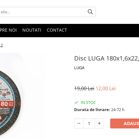
PRE NOI
NOUTATI
CONTACT
,2
Disc LUGA 180x1,6x22
LUGA
19,00 Lei
12,00 Lei
IN STOC
Durata de livrare:
24-72 h
ADAUG