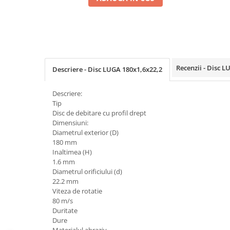
Coloane dus
Chiuvete
Baterii de bucatarie
Baterii de baie
Recenzii - Disc 
Descriere - Disc LUGA 180x1,6x22,2
Robineti
Echipamente de lucru
Descriere:
Tip
Betoniere si vibratoare beton
Disc de debitare cu profil drept
Accesorii beton
Dimensiuni:
Diametrul exterior (D)
Betoniere
180 mm
Inaltimea (H)
Roabe
1.6 mm
Generatoare
Diametrul orificiului (d)
22.2 mm
Motocultoare
Viteza de rotatie
Produse uz casnic
80 m/s
Seminee electrice
Duritate
Dure
Convectoare si aeroterme electrice
Materialul abraziv