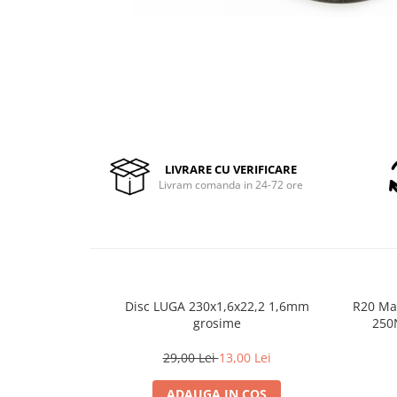
Pompe de stropit manuale
Atomizoare
Mori electrice
Mori electrice cereale
Accesorii mori electrice
Batoze de porumb
Zdrobitoare struguri, fructe si
LIVRARE CU VERIFICARE
legume
Livram comanda in 24-72 ore
Dezumidificatoare
Aparate de sudura
Drujbe
Motocoase
Motoare
Disc LUGA 230x1,6x22,2 1,6mm
R20 Mas
Motoare electrice
grosime
250
Motoare termice
29,00 Lei
13,00 Lei
Scule si Unelte Electrice
ADAUGA IN COS
Articole sanitare