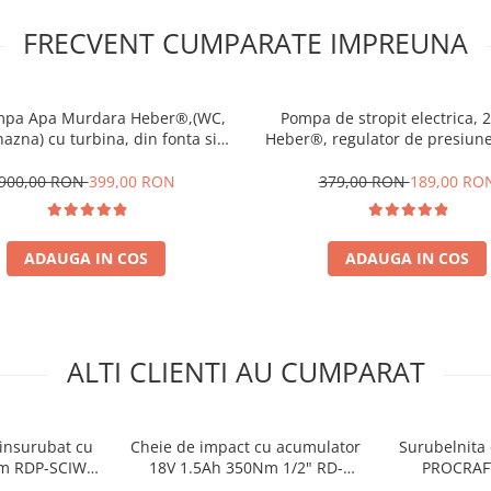
FRECVENT CUMPARATE IMPREUNA
mpa Apa Murdara Heber®,(WC,
Pompa de stropit electrica, 20
hazna) cu turbina, din fonta si
Heber®, regulator de presiune,
r +20m Furtun pompieri 2"+cuple
cu acumulator, 5 duze inc
metalice
900,00 RON
399,00 RON
379,00 RON
189,00 RO
ADAUGA IN COS
ADAUGA IN COS
ALTI CLIENTI AU CUMPARAT
insurubat cu
Cheie de impact cu acumulator
Surubelnita e
Nm RDP-SCIW20
18V 1.5Ah 350Nm 1/2" RD-
PROCRAF
AIDER
CIW01-RAIDER
acumul