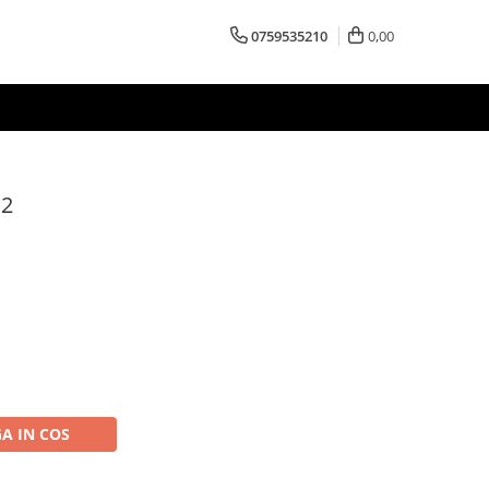
0759535210
0,00
,2
A IN COS