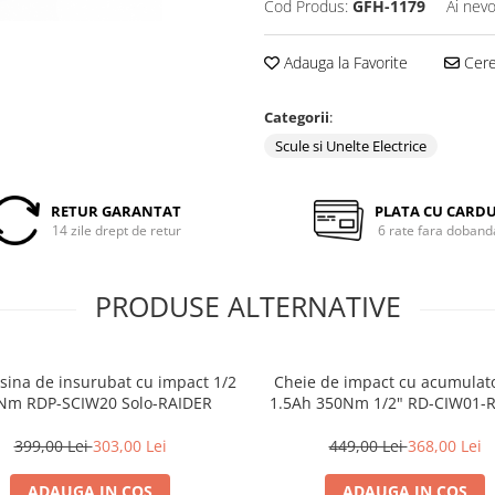
Cod Produs:
GFH-1179
Ai nevo
Adauga la Favorite
Cere 
Categorii
:
Scule si Unelte Electrice
RETUR GARANTAT
PLATA CU CARD
14 zile drept de retur
6 rate fara doband
PRODUSE ALTERNATIVE
ina de insurubat cu impact 1/2
Cheie de impact cu acumulat
Nm RDP-SCIW20 Solo-RAIDER
1.5Ah 350Nm 1/2" RD-CIW01-
399,00 Lei
303,00 Lei
449,00 Lei
368,00 Lei
ADAUGA IN COS
ADAUGA IN COS