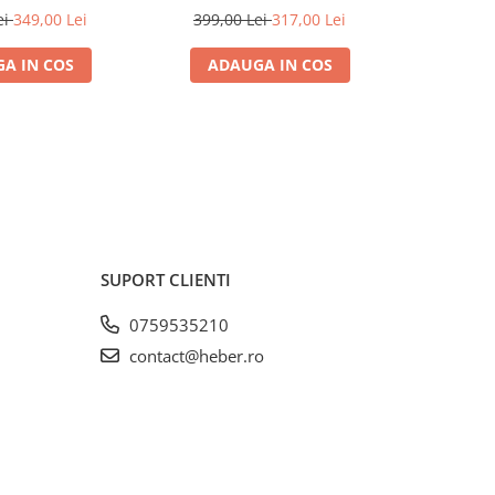
ei
349,00 Lei
399,00 Lei
317,00 Lei
1.200,
A IN COS
ADAUGA IN COS
ADA
SUPORT CLIENTI
0759535210
contact@heber.ro