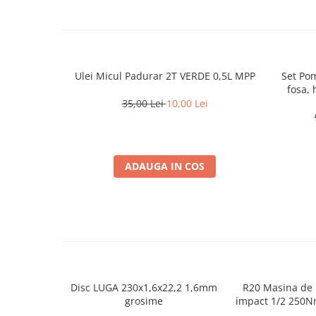
Ulei Micul Padurar 2T VERDE 0,5L MPP
Set Po
fosa, 
plutito
35,00 Lei
10,00 Lei
ADAUGA IN COS
Disc LUGA 230x1,6x22,2 1,6mm
R20 Masina de 
grosime
impact 1/2 250
Solo-R