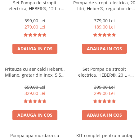
Set Pompa de stropit
Pompa de stropit electrica, 20
electrica, HEBER®, 12 L +
litri, Heber®, regulator de
Atomizorul electric portabil
presiune, 6 bari, cu
acumulator, 5 duze incluse
399,00 Lei
379,00 Lei
279,00 Lei
189,00 Lei
ADAUGA IN COS
ADAUGA IN COS
Friteuza cu aer cald Heber®,
Set Pompa de stropit
Milano, gratar din inox, 5.5L,
electrica, HEBER®, 20 L +
recipient gatire din sticla
Atomizorul electric portabil
termorezistenta, 8 programe,
559,00 Lei
399,00 Lei
1200W, Air fryer Gama 2025
329,00 Lei
299,00 Lei
ADAUGA IN COS
ADAUGA IN COS
Pompa apa murdara cu
KIT complet pentru montaj