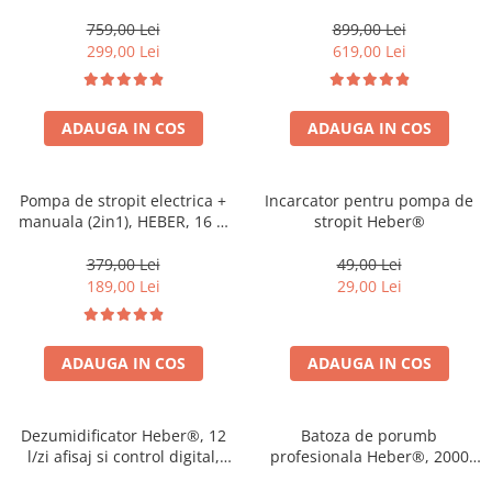
Taiere, Ham Profesional,
( Presostat ce Inlocuieste
MOTOR 2 TIMPI
Vasul de expansiune )
759,00 Lei
899,00 Lei
299,00 Lei
619,00 Lei
ADAUGA IN COS
ADAUGA IN COS
Pompa de stropit electrica +
Incarcator pentru pompa de
manuala (2in1), HEBER, 16 L,
stropit Heber®
acumulator, 6 BAR, regulator,
5 duze de stropire incluse
379,00 Lei
49,00 Lei
incluse
189,00 Lei
29,00 Lei
ADAUGA IN COS
ADAUGA IN COS
Dezumidificator Heber®, 12
Batoza de porumb
l/zi afisaj si control digital,
profesionala Heber®, 2000
dezumidificare inteligenta,
kg/h, motor 2500W, bobinaj