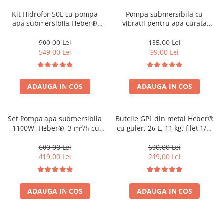
Coloane dus
Kit Hidrofor 50L cu pompa
Pompa submersibila cu
apa submersibila Heber®
vibratii pentru apa curata
Chiuvete
1.1KW, 3m3/Ora, Sistem
Heber®, 280 W, 3/4"
premium complet
racordare, 18 l/min debit
900,00 Lei
185,00 Lei
Baterii de bucatarie
maxim, 6 m adancime
549,00 Lei
99,00 Lei
Baterii de baie
absorbtie, 60 m inaltime
refulare
Robineti
ADAUGA IN COS
ADAUGA IN COS
Echipamente de lucru
Betoniere si vibratoare beton
Accesorii beton
Set Pompa apa submersibila
Butelie GPL din metal Heber®
,1100W, Heber®, 3 m³/h cu
cu guler, 26 L, 11 kg, filet 1/2,
Betoniere
Presostat automat ce
nealimentata cu gaz
Roabe
Inlocuieste vasul de
600,00 Lei
600,00 Lei
expansiune
419,00 Lei
249,00 Lei
Generatoare
Motocultoare
Produse uz casnic
ADAUGA IN COS
ADAUGA IN COS
Seminee electrice
Convectoare si aeroterme electrice