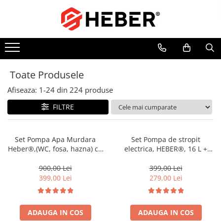
Toate Produsele
Mixere cu bol
Aer conditionat
Toate Produsele
Friteuze cu aer cald
Afiseaza:
1-
24
din
224
produse
Pompe de apa
Pompe submersibile
FILTRE
Pompe submersibile nisip
Pompe apa de suprafata
Set Pompa Apa Murdara
Set Pompa de stropit
Heber®,(WC, fosa, hazna) cu
electrica, HEBER®, 16 L +
Motopompe
turbina, din fonta si plutitor
Atomizorul electric portabil
Hidrofoare
+20m Furtun pompieri
900,00 Lei
399,00 Lei
2"+cuple metalice
399,00 Lei
279,00 Lei
Hidrofor cu pompa submersibila
Pompe de stropit
Pompe de stropit electrice
ADAUGA IN COS
ADAUGA IN COS