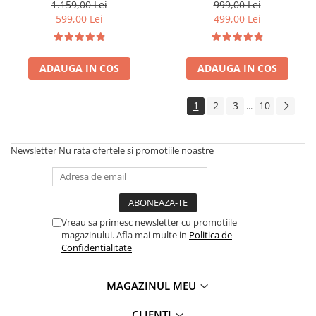
functie uscare haine,
100%cupru
1.159,00 Lei
999,00 Lei
temporizator 24 de ore, WiFi,
599,00 Lei
499,00 Lei
Smart Life
ADAUGA IN COS
ADAUGA IN COS
1
2
3
10
...
Newsletter
Nu rata ofertele si promotiile noastre
Vreau sa primesc newsletter cu promotiile
magazinului. Afla mai multe in
Politica de
Confidentialitate
MAGAZINUL MEU
CLIENTI