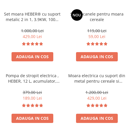
Pompe de stropit manuale
Atomizoare
Set moara HEBER® cu suport
Set ciocanele pentru moara
NOU
metalic 2 in 1, 3.9KW, 100%
cereale
Mori electrice
cupru, 300kg/ora, pentru
Mori electrice cereale
macinat cereale, uruiala,
1.000,00 Lei
119,00 Lei
porumb boabe, stiuleti,
Accesorii mori electrice
429,00 Lei
59,00 Lei
coceni, butuc cu 20 ciocanele,
Batoze de porumb
4 site
Zdrobitoare struguri, fructe si
ADAUGA IN COS
ADAUGA IN COS
legume
Dezumidificatoare
Aparate de sudura
Pompa de stropit electrica ,
Moara electrica cu suport din
Drujbe
HEBER, 12 L, acumulator,
metal pentru cereale si
regulator presiune,5 duze
stiuleti (2 in 1), HEBER®, Cuva
Motocoase
incluse
Mare, motor 3,5 kw (100%
379,00 Lei
1.200,00 Lei
Motoare
cupru), 3000 rpm, 300 kg/h, 4
189,00 Lei
429,00 Lei
site de rezerva, 20 ciocanele
Motoare electrice
Motoare termice
ADAUGA IN COS
ADAUGA IN COS
Scule si Unelte Electrice
Articole sanitare