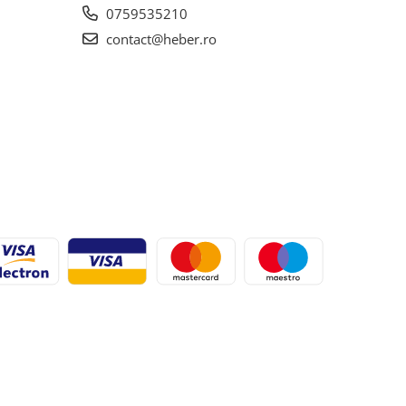
0759535210
contact@heber.ro