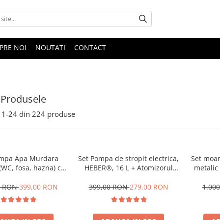
PRE NOI
NOUTATI
CONTACT
 Produsele
1-
24
din
224
produse
ompa Apa Murdara
Set Pompa de stropit electrica,
Set moa
WC, fosa, hazna) cu
HEBER®, 16 L + Atomizorul
metalic
din fonta si plutitor
electric portabil
cupru,
Furtun pompieri
macina
0 RON
399,00 RON
399,00 RON
279,00 RON
1.000
cuple metalice
porum
coceni, b