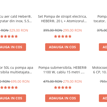
 cu aer cald Heber®,
Set Pompa de stropit electrica,
Pompa
ratar din inox, 5.5L,
HEBER®, 20 L + Atomizorul
tocator
nt gatire din sticla
electric portabil
0.75F
istenta, 8 programe,
refular
0 RON
329,00 RON
399,00 RON
299,00 RON
375,0
Air fryer Gama 2025
AUGA IN COS
ADAUGA IN COS
AD
for 50L cu pompa apa
Pompa submersibila, HEBER®
Motocoasa He
ibila multietajata
1100 W, cablu 15 metri ,
6 CP, 10
 5m3/Ora, Heber®,
3200l/ora
Taiere
 premium complet
M
00 RON
699,00 RON
479,00 RON
279,00 RON
759,
AUGA IN COS
ADAUGA IN COS
AD