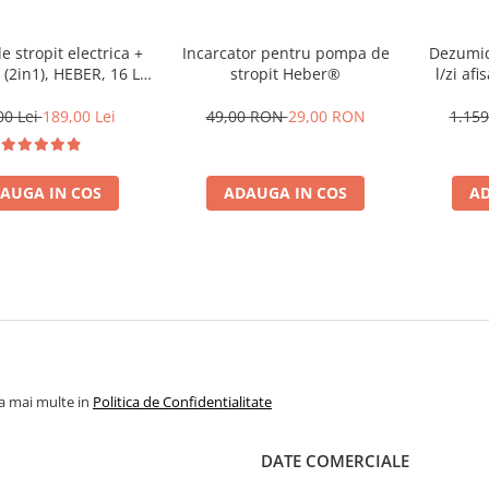
 stropit electrica +
Incarcator pentru pompa de
Dezumid
(2in1), HEBER, 16 L,
stropit Heber®
l/zi afi
r, 6 BAR, regulator,
dezumid
de stropire incluse
func
00 Lei
189,00 Lei
49,00 RON
29,00 RON
1.159
incluse
temporiz
AUGA IN COS
ADAUGA IN COS
AD
la mai multe in
Politica de Confidentialitate
DATE COMERCIALE