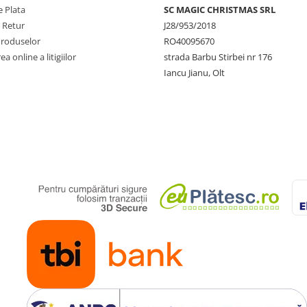
 Plata
SC MAGIC CHRISTMAS SRL
e Retur
J28/953/2018
Produselor
RO40095670
a online a litigiilor
strada Barbu Stirbei nr 176
Iancu Jianu, Olt