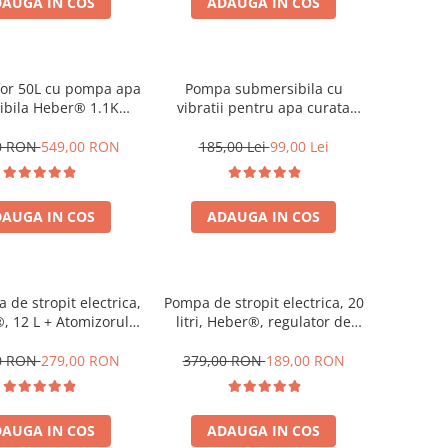
AUGA IN COS
ADAUGA IN COS
for 50L cu pompa apa
Pompa submersibila cu
ibila Heber® 1.1KW,
vibratii pentru apa curata
a, Sistem premium
Heber®, 280 W, 3/4"
complet
racordare, 18 l/min debit
0 RON
549,00 RON
185,00 Lei
99,00 Lei
maxim, 6 m adancime
absorbtie, 60 m inaltime
refulare
AUGA IN COS
ADAUGA IN COS
 de stropit electrica,
Pompa de stropit electrica, 20
 12 L + Atomizorul
litri, Heber®, regulator de
ectric portabil
presiune, 6 bari, cu
acumulator, 5 duze incluse
0 RON
279,00 RON
379,00 RON
189,00 RON
AUGA IN COS
ADAUGA IN COS