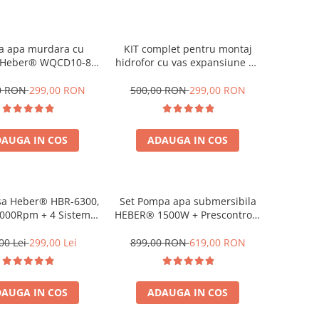
 apa murdara cu
KIT complet pentru montaj
, Heber® WQCD10-8-
hidrofor cu vas expansiune 50
,debit 10000l/h, H
l, HEBER®
e 8 m, submersibila
0 RON
299,00 RON
500,00 RON
299,00 RON
AUGA IN COS
ADAUGA IN COS
ber® HBR-6300,
Set Pompa apa submersibila
.000Rpm + 4 Sisteme
HEBER® 1500W + Prescontrol (
, Ham Profesional,
Presostat ce Inlocuieste Vasul
OTOR 2 TIMPI
de expansiune )
00 Lei
299,00 Lei
899,00 RON
619,00 RON
AUGA IN COS
ADAUGA IN COS