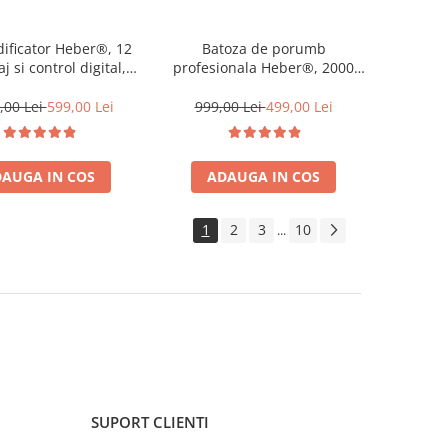
ificator Heber®, 12
Batoza de porumb
saj si control digital,
profesionala Heber®, 2000
ificare inteligenta,
kg/h, motor 2500W, bobinaj
tie uscare haine,
100%cupru
,00 Lei
599,00 Lei
999,00 Lei
499,00 Lei
ator 24 de ore, WiFi,
Smart Life
AUGA IN COS
ADAUGA IN COS
1
2
3
10
...
SUPORT CLIENTI