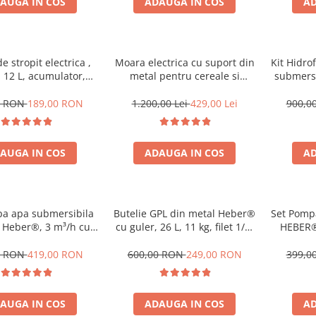
AUGA IN COS
ADAUGA IN COS
AD
 stropit electrica ,
Moara electrica cu suport din
Kit Hidro
 12 L, acumulator,
metal pentru cereale si
submers
or presiune,5 duze
stiuleti (2 in 1), HEBER®, Cuva
3m3/Or
incluse
Mare, motor 3,5 kw (100%
0 RON
189,00 RON
1.200,00 Lei
429,00 Lei
900,0
cupru), 3000 rpm, 300 kg/h, 4
site de rezerva, 20 ciocanele
AUGA IN COS
ADAUGA IN COS
AD
a apa submersibila
Butelie GPL din metal Heber®
Set Pompa
 Heber®, 3 m³/h cu
cu guler, 26 L, 11 kg, filet 1/2,
HEBER®,
ostat automat ce
nealimentata cu gaz
el
cuieste vasul de
0 RON
419,00 RON
600,00 RON
249,00 RON
399,0
expansiune
AUGA IN COS
ADAUGA IN COS
AD