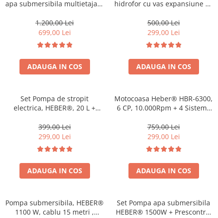
apa submersibila multietajata
hidrofor cu vas expansiune 50
1.5KW, 5m3/Ora, Heber®,
l, HEBER®
Sistem premium complet
1.200,00 Lei
500,00 Lei
699,00 Lei
299,00 Lei
ADAUGA IN COS
ADAUGA IN COS
Set Pompa de stropit
Motocoasa Heber® HBR-6300,
electrica, HEBER®, 20 L +
6 CP, 10.000Rpm + 4 Sisteme
Atomizorul electric portabil
Taiere, Ham Profesional,
MOTOR 2 TIMPI
399,00 Lei
759,00 Lei
299,00 Lei
299,00 Lei
ADAUGA IN COS
ADAUGA IN COS
Pompa submersibila, HEBER®
Set Pompa apa submersibila
1100 W, cablu 15 metri ,
HEBER® 1500W + Prescontrol