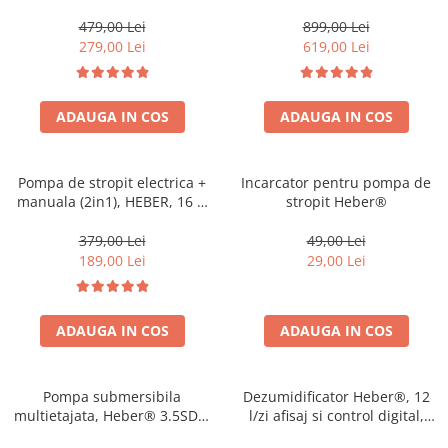
3200l/ora
( Presostat ce Inlocuieste
Vasul de expansiune )
479,00 Lei
899,00 Lei
279,00 Lei
619,00 Lei
ADAUGA IN COS
ADAUGA IN COS
Pompa de stropit electrica +
Incarcator pentru pompa de
manuala (2in1), HEBER, 16 L,
stropit Heber®
acumulator, 6 BAR, regulator,
5 duze de stropire incluse
379,00 Lei
49,00 Lei
incluse
189,00 Lei
29,00 Lei
ADAUGA IN COS
ADAUGA IN COS
Pompa submersibila
Dezumidificator Heber®, 12
multietajata, Heber® 3.5SDM
l/zi afisaj si control digital,
2/8, 1500W, cu 8 turbine,
dezumidificare inteligenta,