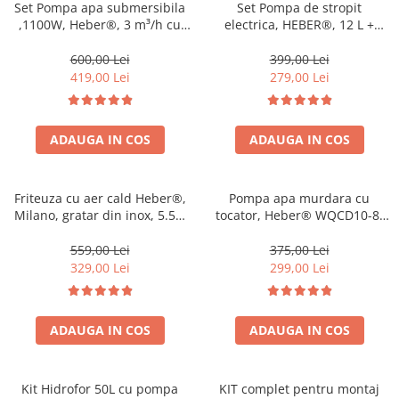
Set Pompa apa submersibila
Set Pompa de stropit
,1100W, Heber®, 3 m³/h cu
electrica, HEBER®, 12 L +
Presostat automat ce
Atomizorul electric portabil
Inlocuieste vasul de
600,00 Lei
399,00 Lei
expansiune
419,00 Lei
279,00 Lei
ADAUGA IN COS
ADAUGA IN COS
Friteuza cu aer cald Heber®,
Pompa apa murdara cu
Milano, gratar din inox, 5.5L,
tocator, Heber® WQCD10-8-
recipient gatire din sticla
0.75F,debit 10000l/h, H
termorezistenta, 8 programe,
refulare 8 m, submersibila
559,00 Lei
375,00 Lei
1200W, Air fryer Gama 2025
329,00 Lei
299,00 Lei
ADAUGA IN COS
ADAUGA IN COS
Kit Hidrofor 50L cu pompa
KIT complet pentru montaj