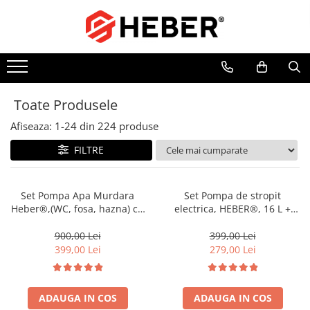
Toate Produsele
Mixere cu bol
Aer conditionat
Toate Produsele
Friteuze cu aer cald
Afiseaza:
1-
24
din
224
produse
Pompe de apa
Pompe submersibile
FILTRE
Pompe submersibile nisip
Pompe apa de suprafata
Set Pompa Apa Murdara
Set Pompa de stropit
Heber®,(WC, fosa, hazna) cu
electrica, HEBER®, 16 L +
Motopompe
turbina, din fonta si plutitor
Atomizorul electric portabil
Hidrofoare
+20m Furtun pompieri
900,00 Lei
399,00 Lei
2"+cuple metalice
399,00 Lei
279,00 Lei
Hidrofor cu pompa submersibila
Pompe de stropit
Pompe de stropit electrice
ADAUGA IN COS
ADAUGA IN COS