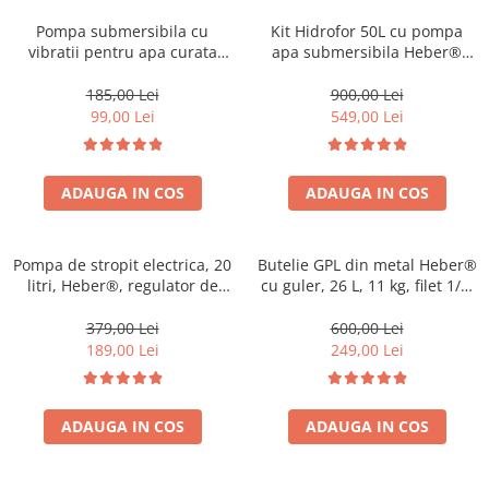
Coloane dus
Pompa submersibila cu
Kit Hidrofor 50L cu pompa
vibratii pentru apa curata
apa submersibila Heber®
Chiuvete
Heber®, 280 W, 3/4"
1.1KW, 3m3/Ora, Sistem
racordare, 18 l/min debit
premium complet
185,00 Lei
900,00 Lei
Baterii de bucatarie
maxim, 6 m adancime
99,00 Lei
549,00 Lei
Baterii de baie
absorbtie, 60 m inaltime
refulare
Robineti
ADAUGA IN COS
ADAUGA IN COS
Echipamente de lucru
Betoniere si vibratoare beton
Accesorii beton
Pompa de stropit electrica, 20
Butelie GPL din metal Heber®
litri, Heber®, regulator de
cu guler, 26 L, 11 kg, filet 1/2,
Betoniere
presiune, 6 bari, cu
nealimentata cu gaz
Roabe
acumulator, 5 duze incluse
379,00 Lei
600,00 Lei
189,00 Lei
249,00 Lei
Generatoare
Motocultoare
Produse uz casnic
ADAUGA IN COS
ADAUGA IN COS
Seminee electrice
Convectoare si aeroterme electrice