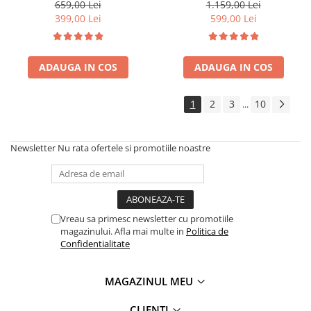
cablu de alimentare 15 metri
functie uscare haine,
659,00 Lei
1.159,00 Lei
temporizator 24 de ore, WiFi,
399,00 Lei
599,00 Lei
Smart Life
ADAUGA IN COS
ADAUGA IN COS
1
2
3
10
...
Newsletter
Nu rata ofertele si promotiile noastre
Vreau sa primesc newsletter cu promotiile
magazinului. Afla mai multe in
Politica de
Confidentialitate
MAGAZINUL MEU
CLIENTI