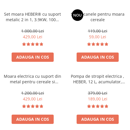
Pompe de stropit manuale
Atomizoare
Set moara HEBER® cu suport
Set ciocanele pentru moara
NOU
metalic 2 in 1, 3.9KW, 100%
cereale
Mori electrice
cupru, 300kg/ora, pentru
Mori electrice cereale
macinat cereale, uruiala,
1.000,00 Lei
119,00 Lei
porumb boabe, stiuleti,
Accesorii mori electrice
429,00 Lei
59,00 Lei
coceni, butuc cu 20 ciocanele,
Batoze de porumb
4 site
Zdrobitoare struguri, fructe si
ADAUGA IN COS
ADAUGA IN COS
legume
Dezumidificatoare
Aparate de sudura
Moara electrica cu suport din
Pompa de stropit electrica ,
Drujbe
metal pentru cereale si
HEBER, 12 L, acumulator,
stiuleti (2 in 1), HEBER®, Cuva
regulator presiune,5 duze
Motocoase
Mare, motor 3,5 kw (100%
incluse
1.200,00 Lei
379,00 Lei
Motoare
cupru), 3000 rpm, 300 kg/h, 4
429,00 Lei
189,00 Lei
site de rezerva, 20 ciocanele
Motoare electrice
Motoare termice
ADAUGA IN COS
ADAUGA IN COS
Scule si Unelte Electrice
Articole sanitare