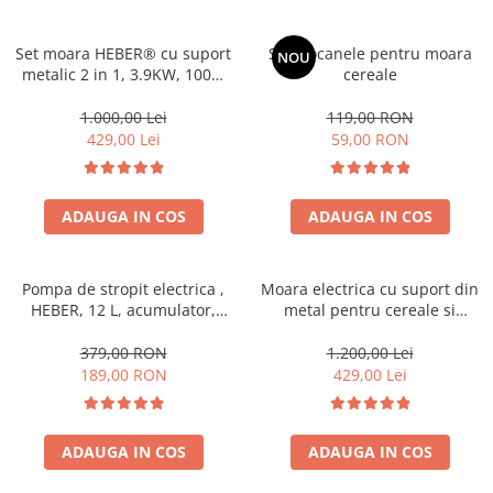
Set moara HEBER® cu suport
Set ciocanele pentru moara
NOU
metalic 2 in 1, 3.9KW, 100%
cereale
cupru, 300kg/ora, pentru
macinat cereale, uruiala,
1.000,00 Lei
119,00 RON
porumb boabe, stiuleti,
429,00 Lei
59,00 RON
coceni, butuc cu 20 ciocanele,
4 site
ADAUGA IN COS
ADAUGA IN COS
Pompa de stropit electrica ,
Moara electrica cu suport din
HEBER, 12 L, acumulator,
metal pentru cereale si
regulator presiune,5 duze
stiuleti (2 in 1), HEBER®, Cuva
incluse
Mare, motor 3,5 kw (100%
379,00 RON
1.200,00 Lei
cupru), 3000 rpm, 300 kg/h, 4
189,00 RON
429,00 Lei
site de rezerva, 20 ciocanele
ADAUGA IN COS
ADAUGA IN COS