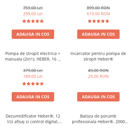
Taiere, Ham Profesional,
( Presostat ce Inlocuieste
MOTOR 2 TIMPI
Vasul de expansiune )
759,00 Lei
899,00 RON
299,00 Lei
619,00 RON
ADAUGA IN COS
ADAUGA IN COS
Pompa de stropit electrica +
Incarcator pentru pompa de
manuala (2in1), HEBER, 16 L,
stropit Heber®
acumulator, 6 BAR, regulator,
5 duze de stropire incluse
379,00 Lei
49,00 RON
incluse
189,00 Lei
29,00 RON
ADAUGA IN COS
ADAUGA IN COS
Dezumidificator Heber®, 12
Batoza de porumb
l/zi afisaj si control digital,
profesionala Heber®, 2000
dezumidificare inteligenta,
kg/h, motor 2500W, bobinaj