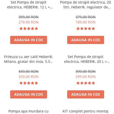
Set Pompa de stropit
Pompa de stropit electrica, 20
electrica, HEBER®, 12 L +
litri, Heber®, regulator de
Atomizorul electric portabil
presiune, 6 bari, cu
acumulator, 5 duze incluse
399,00 RON
379,00 RON
279,00 RON
189,00 RON
ADAUGA IN COS
ADAUGA IN COS
Friteuza cu aer cald Heber®,
Set Pompa de stropit
Milano, gratar din inox, 5.5L,
electrica, HEBER®, 20 L +
recipient gatire din sticla
Atomizorul electric portabil
termorezistenta, 8 programe,
559,00 RON
399,00 RON
1200W, Air fryer Gama 2025
329,00 RON
299,00 RON
ADAUGA IN COS
ADAUGA IN COS
Pompa apa murdara cu
KIT complet pentru montaj