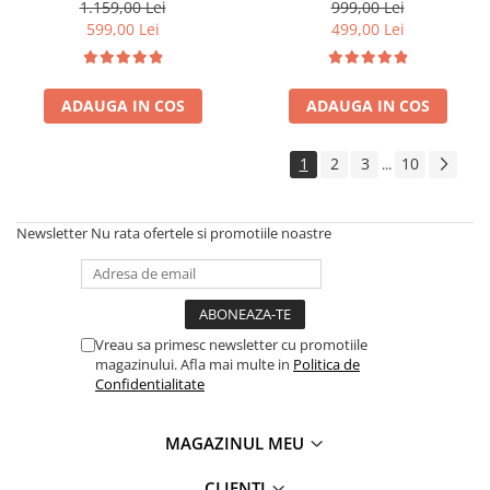
functie uscare haine,
100%cupru
1.159,00 Lei
999,00 Lei
temporizator 24 de ore, WiFi,
599,00 Lei
499,00 Lei
Smart Life
ADAUGA IN COS
ADAUGA IN COS
1
2
3
10
...
Newsletter
Nu rata ofertele si promotiile noastre
Vreau sa primesc newsletter cu promotiile
magazinului. Afla mai multe in
Politica de
Confidentialitate
MAGAZINUL MEU
CLIENTI