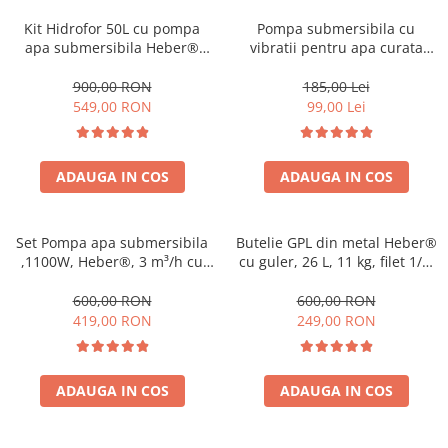
Kit Hidrofor 50L cu pompa
Pompa submersibila cu
apa submersibila Heber®
vibratii pentru apa curata
1.1KW, 3m3/Ora, Sistem
Heber®, 280 W, 3/4"
premium complet
racordare, 18 l/min debit
900,00 RON
185,00 Lei
maxim, 6 m adancime
549,00 RON
99,00 Lei
absorbtie, 60 m inaltime
refulare
ADAUGA IN COS
ADAUGA IN COS
Set Pompa apa submersibila
Butelie GPL din metal Heber®
,1100W, Heber®, 3 m³/h cu
cu guler, 26 L, 11 kg, filet 1/2,
Presostat automat ce
nealimentata cu gaz
Inlocuieste vasul de
600,00 RON
600,00 RON
expansiune
419,00 RON
249,00 RON
ADAUGA IN COS
ADAUGA IN COS