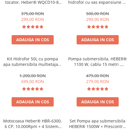
tocator, Heber® WQCD10-8-
hidrofor cu vas expansiune 50
0.75F,debit 10000l/h, H
l, HEBER®
refulare 8 m, submersibila
375,00 RON
500,00 RON
299,00 RON
299,00 RON
ADAUGA IN COS
ADAUGA IN COS
Kit Hidrofor 50L cu pompa
Pompa submersibila, HEBER®
apa submersibila multietajata
1100 W, cablu 15 metri ,
1.5KW, 5m3/Ora, Heber®,
3200l/ora
Sistem premium complet
1.200,00 RON
479,00 RON
699,00 RON
279,00 RON
ADAUGA IN COS
ADAUGA IN COS
Motocoasa Heber® HBR-6300,
Set Pompa apa submersibila
6 CP, 10.000Rpm + 4 Sisteme
HEBER® 1500W + Prescontrol