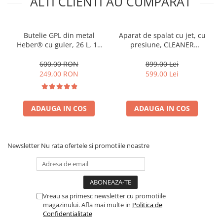
ALTI CLIENTI AU CUMPARAT
Butelie GPL din metal
Aparat de spalat cu jet, cu
Heber® cu guler, 26 L, 11
presiune, CLEANER
kg, filet 1/2, nealimentata
CW5140, 1800 W, 140 BARI
cu gaz
600,00 RON
899,00 Lei
249,00 RON
599,00 Lei
ADAUGA IN COS
ADAUGA IN COS
Newsletter
Nu rata ofertele si promotiile noastre
Vreau sa primesc newsletter cu promotiile
magazinului. Afla mai multe in
Politica de
Confidentialitate