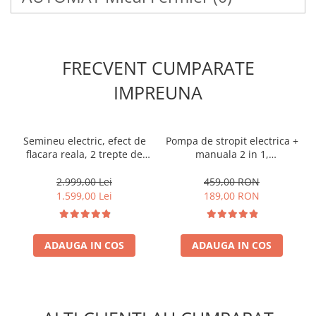
FRECVENT CUMPARATE
IMPREUNA
Semineu electric, efect de
Pompa de stropit electrica +
flacara reala, 2 trepte de
manuala 2 in 1,
incalzire, termostat
Schumann®, 16 L,
electronic, 7 culori, Clasa
acumulator, 6 BAR,
2.999,00 Lei
459,00 RON
Premium
regulator, 5 duze de
1.599,00 Lei
189,00 RON
stropire incluse
ADAUGA IN COS
ADAUGA IN COS