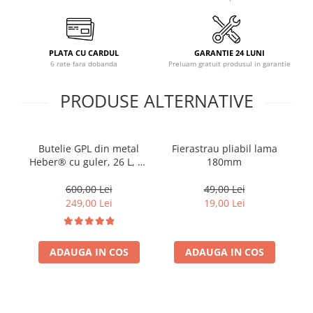
PLATA CU CARDUL
GARANTIE 24 LUNI
6 rate fara dobanda
Preluam gratuit produsul in garantie
PRODUSE ALTERNATIVE
Butelie GPL din metal
Fierastrau pliabil lama
Cl
Heber® cu guler, 26 L, 11
180mm
kg, filet 1/2, nealimentata
cu gaz
600,00 Lei
49,00 Lei
249,00 Lei
19,00 Lei
ADAUGA IN COS
ADAUGA IN COS