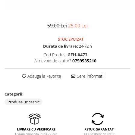
59,00 Lei
25,00 Lei
STOC EPUIZAT
Durata de livrare:
24-72 h
Cod Produs:
GFH-0473
Ai nevoie de ajutor?
0759535210
Adauga la Favorite
Cere informatii
Categorii
:
Produse uz casnic
LIVRARE CU VERIFICARE
RETUR GARANTAT
Livram comanda in 24-72 ore
14 zile drept de retur