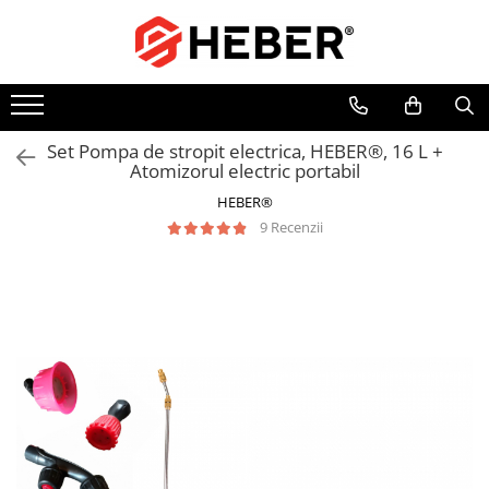
Toate Produsele
Mixere cu bol
Aer conditionat
Set Pompa de stropit electrica, HEBER®, 16 L +
Atomizorul electric portabil
Friteuze cu aer cald
HEBER®
Pompe de apa
9 Recenzii
Pompe submersibile
Pompe submersibile nisip
Pompe apa de suprafata
Motopompe
Hidrofoare
Hidrofor cu pompa submersibila
Pompe de stropit
Pompe de stropit electrice