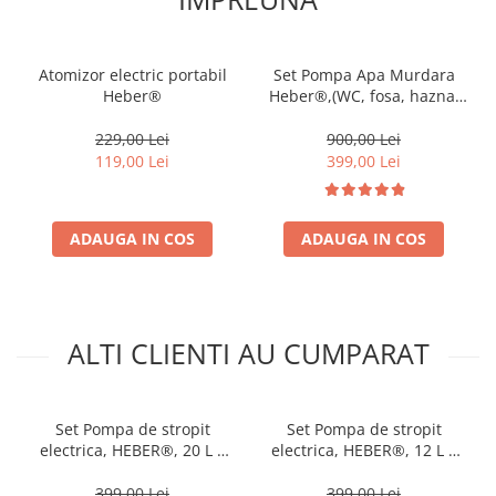
Atomizor electric portabil
Set Pompa Apa Murdara
Heber®
Heber®,(WC, fosa, hazna)
cu turbina, din fonta si
plutitor +20m Furtun
229,00 Lei
900,00 Lei
pompieri 2"+cuple metalice
119,00 Lei
399,00 Lei
ADAUGA IN COS
ADAUGA IN COS
ALTI CLIENTI AU CUMPARAT
Set Pompa de stropit
Set Pompa de stropit
electrica, HEBER®, 20 L +
electrica, HEBER®, 12 L +
Atomizorul electric portabil
Atomizorul electric portabil
399,00 Lei
399,00 Lei