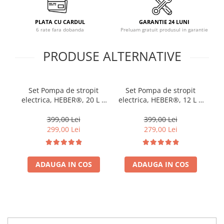
PLATA CU CARDUL
GARANTIE 24 LUNI
6 rate fara dobanda
Preluam gratuit produsul in garantie
PRODUSE ALTERNATIVE
Set Pompa de stropit
Set Pompa de stropit
electrica, HEBER®, 20 L +
electrica, HEBER®, 12 L +
el
Atomizorul electric
Atomizorul electric
portabil
portabil
399,00 Lei
399,00 Lei
299,00 Lei
279,00 Lei
ADAUGA IN COS
ADAUGA IN COS