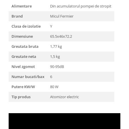
Alimentare
Din acumulatorul pompei de stropit
Brand
Micul Fermier
Clasa de izolatie
Y
Dimensiune
65.5x46x72.2
Greutata bruta
1,77 kg
Greutate neta
1,5 kg
Nivel zgomot
90-95dB
Numar bucati/bax
6
Putere KW/W
80 W
Tip produs
Atomizor electric