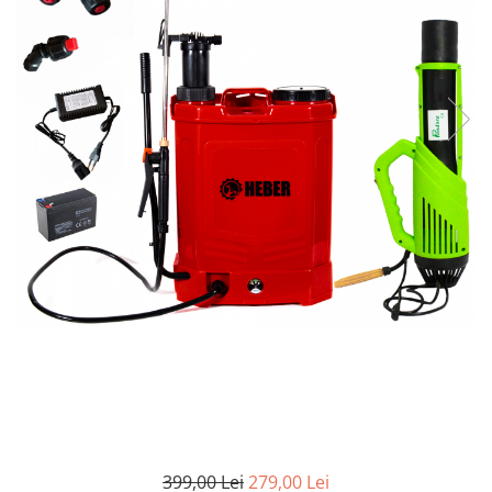
Pompe de stropit manuale
Atomizoare
Mori electrice
Mori electrice cereale
Accesorii mori electrice
Batoze de porumb
Zdrobitoare struguri, fructe si
legume
Dezumidificatoare
Aparate de sudura
Drujbe
Motocoase
Motoare
Motoare electrice
Motoare termice
Scule si Unelte Electrice
399,00 Lei
279,00 Lei
Articole sanitare