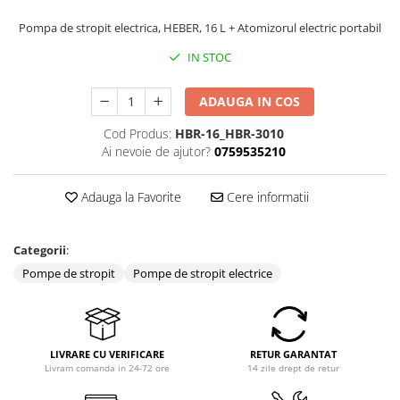
Coloane dus
Pompa de stropit electrica, HEBER, 16 L + Atomizorul electric portabil
Chiuvete
IN STOC
Baterii de bucatarie
ADAUGA IN COS
Baterii de baie
Robineti
Cod Produs:
HBR-16_HBR-3010
Ai nevoie de ajutor?
0759535210
Echipamente de lucru
Betoniere si vibratoare beton
Adauga la Favorite
Cere informatii
Accesorii beton
Betoniere
Categorii
:
Roabe
Pompe de stropit
Pompe de stropit electrice
Generatoare
Motocultoare
Produse uz casnic
LIVRARE CU VERIFICARE
RETUR GARANTAT
Seminee electrice
Livram comanda in 24-72 ore
14 zile drept de retur
Convectoare si aeroterme electrice