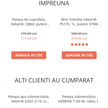
IMPREUNA
Pompa de suprafata,
Mini hidrofor Heber®,
Heber®, QB60, putere
PS170, 1L, putere 370W,
370W, debit 40L/min, H 20
debit 35l/min, H refulare
m, corp din fonta
30m
199,00 Lei
345,00 Lei
119,00 Lei
269,00 Lei
ADAUGA IN COS
ADAUGA IN COS
ALTI CLIENTI AU CUMPARAT
Pompa apa submersibila,
Pompa submersibila,
Heber® QDX1.5-16 cu
HEBER® 1100 W, cablu 15
plutitor, 370W, 16m,
metri , 3200l/ora