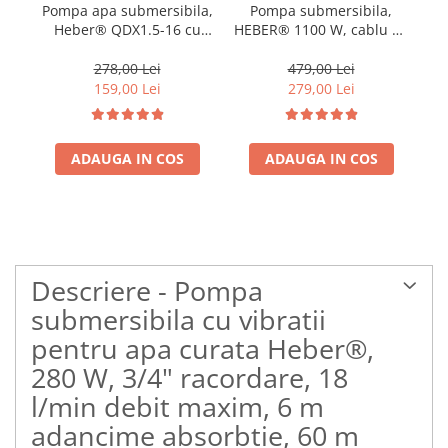
Pompa apa submersibila,
Pompa submersibila,
Po
Heber® QDX1.5-16 cu
HEBER® 1100 W, cablu 15
plutitor, 370W, 16m,
metri , 3200l/ora
1.8m3/h, 1Tol, corp fonta
278,00 Lei
479,00 Lei
159,00 Lei
279,00 Lei
ADAUGA IN COS
ADAUGA IN COS
Descriere - Pompa
submersibila cu vibratii
pentru apa curata Heber®,
280 W, 3/4" racordare, 18
l/min debit maxim, 6 m
adancime absorbtie, 60 m