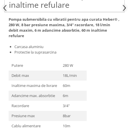
inaltime refulare
Pompa submersibila cu vibratii pentru apa curata Heber®
,
280 W, 8 bar presiune maxima, 3/4" racordare, 18 l/min
debit maxim, 6 m adancime absorbtie, 60 m inaltime
refulare
Carcasa aluminiu
Protectie la suprasarcina
Putere
280 W
Debit max
18L/min
Inaltime maxima de livrare
60m
Adancime max. absorbtie
6m
Racordare
3/4"
Presiune max
8bar
Cablu alimentare
10m