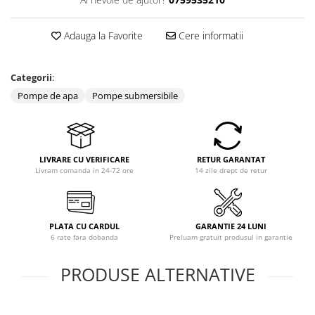
Adauga la Favorite
Cere informatii
Categorii
:
Pompe de apa
Pompe submersibile
LIVRARE CU VERIFICARE
RETUR GARANTAT
Livram comanda in 24-72 ore
14 zile drept de retur
PLATA CU CARDUL
GARANTIE 24 LUNI
6 rate fara dobanda
Preluam gratuit produsul in garantie
PRODUSE ALTERNATIVE