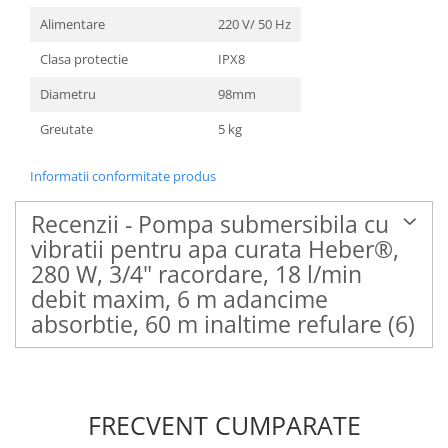
Alimentare
220 V/ 50 Hz
Clasa protectie
IPX8
Diametru
98mm
Greutate
5 kg
Informatii conformitate produs
Recenzii - Pompa submersibila cu
vibratii pentru apa curata Heber®,
280 W, 3/4" racordare, 18 l/min
debit maxim, 6 m adancime
absorbtie, 60 m inaltime refulare
(6)
FRECVENT CUMPARATE