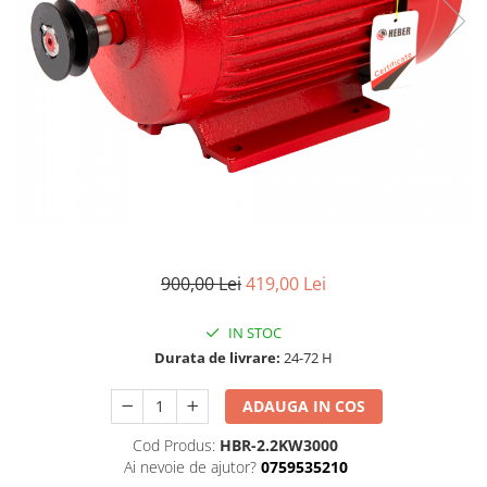
Pompe de stropit manuale
Atomizoare
Mori electrice
Mori electrice cereale
Accesorii mori electrice
Batoze de porumb
Zdrobitoare struguri, fructe si
legume
Dezumidificatoare
Aparate de sudura
900,00 Lei
419,00 Lei
Drujbe
IN STOC
Motocoase
Durata de livrare:
24-72 H
Motoare
Motoare electrice
ADAUGA IN COS
Motoare termice
Cod Produs:
HBR-2.2KW3000
Scule si Unelte Electrice
Ai nevoie de ajutor?
0759535210
Articole sanitare