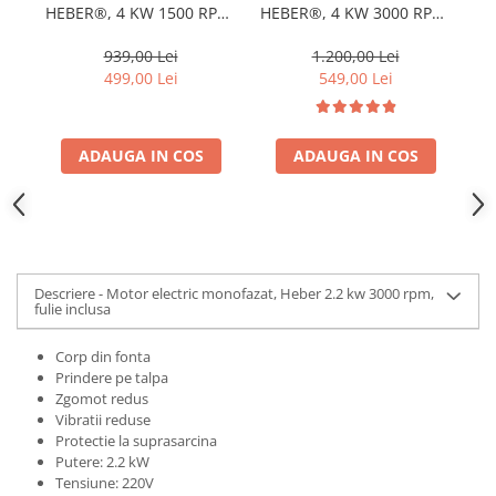
HEBER®, 4 KW 1500 RPM,
HEBER®, 4 KW 3000 RPM,
1.
bobinaj 100% cupru, 220
220 V
10
V
939,00 Lei
1.200,00 Lei
499,00 Lei
549,00 Lei
ADAUGA IN COS
ADAUGA IN COS
Descriere - Motor electric monofazat, Heber 2.2 kw 3000 rpm,
fulie inclusa
Corp din fonta
Prindere pe talpa
Zgomot redus
Vibratii reduse
Protectie la suprasarcina
Putere: 2.2 kW
Tensiune: 220V