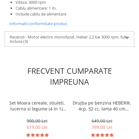
Viteza: 3000 rpm
Cablu alimentare: 1 m.
Include cablu de alimentare
Informatii conformitate produs
Recenzii - Motor electric monofazat, Heber 2.2 kw 3000 rpm, fulie
inclusa
(3)
FRECVENT CUMPARATE
IMPREUNA
Set Moara cereale, stiuleti,
Drujba pe benzina HEBER®,
lucerna si legume (4 in 1),
4cp, 52 cc, lama 40 cm
Heber®, 3.8KW, 300Kg/Ora,
10000 rpm + accesorii
cu ciocanele + razatoare +
incluse
900,00 Lei
649,00 Lei
cutite + suport
619,00 Lei
399,00 Lei