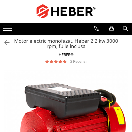
Toate Produsele
Mixere cu bol
Aer conditionat
Motor electric monofazat, Heber 2.2 kw 3000
rpm, fulie inclusa
Friteuze cu aer cald
HEBER®
Pompe de apa
3 Recenzii
Pompe submersibile
Pompe submersibile nisip
Pompe apa de suprafata
Motopompe
Hidrofoare
Hidrofor cu pompa submersibila
Pompe de stropit
Pompe de stropit electrice