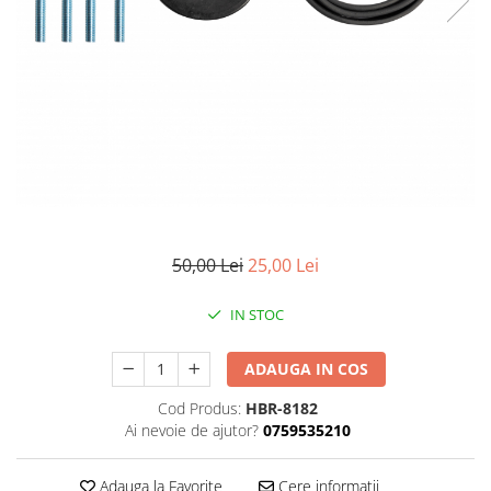
Pompe de stropit manuale
Atomizoare
Mori electrice
Mori electrice cereale
Accesorii mori electrice
Batoze de porumb
Zdrobitoare struguri, fructe si
legume
Dezumidificatoare
50,00 Lei
25,00 Lei
Aparate de sudura
Drujbe
IN STOC
Motocoase
Motoare
ADAUGA IN COS
Motoare electrice
Cod Produs:
HBR-8182
Motoare termice
Ai nevoie de ajutor?
0759535210
Scule si Unelte Electrice
Adauga la Favorite
Cere informatii
Articole sanitare