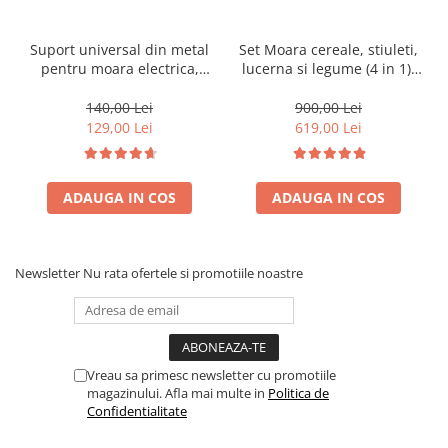
Suport universal din metal
Set Moara cereale, stiuleti,
pentru moara electrica,
lucerna si legume (4 in 1),
picioare sustinere
Heber®, 3.8KW, 300Kg/Ora,
cu ciocanele + razatoare +
140,00 Lei
900,00 Lei
cutite + suport
129,00 Lei
619,00 Lei
ADAUGA IN COS
ADAUGA IN COS
Newsletter
Nu rata ofertele si promotiile noastre
Vreau sa primesc newsletter cu promotiile
magazinului. Afla mai multe in
Politica de
Confidentialitate