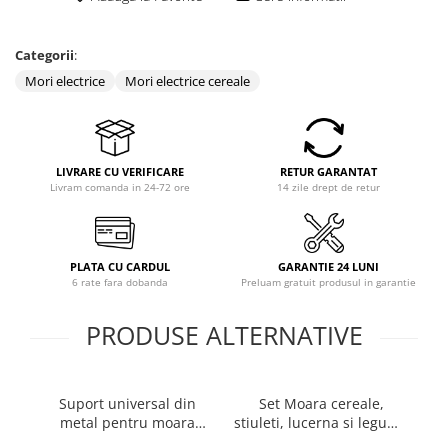
Coloane dus
Categorii
:
Chiuvete
Mori electrice
Mori electrice cereale
Baterii de bucatarie
Baterii de baie
Robineti
LIVRARE CU VERIFICARE
RETUR GARANTAT
Echipamente de lucru
Livram comanda in 24-72 ore
14 zile drept de retur
Betoniere si vibratoare beton
Accesorii beton
Betoniere
PLATA CU CARDUL
GARANTIE 24 LUNI
6 rate fara dobanda
Preluam gratuit produsul in garantie
Roabe
PRODUSE ALTERNATIVE
Generatoare
Motocultoare
Produse uz casnic
Suport universal din
Set Moara cereale,
Mo
Seminee electrice
metal pentru moara
stiuleti, lucerna si legume
di
Convectoare si aeroterme electrice
electrica, picioare
(4 in 1), Heber®, 3.8KW,