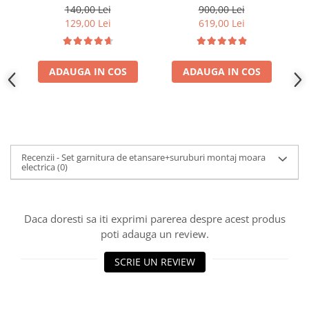
sustinere
300Kg/Ora, cu ciocanele +
140,00 Lei
900,00 Lei
razatoare + cutite +
129,00 Lei
619,00 Lei
suport
kg
ADAUGA IN COS
ADAUGA IN COS
Recenzii - Set garnitura de etansare+suruburi montaj moara
electrica
(0)
Daca doresti sa iti exprimi parerea despre acest produs
poti adauga un review.
SCRIE UN REVIEW