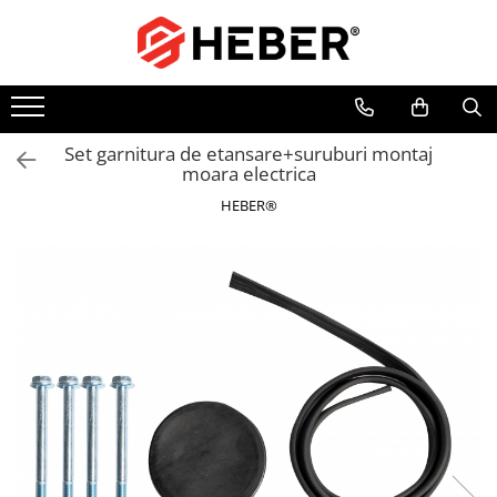
Toate Produsele
Mixere cu bol
Aer conditionat
Set garnitura de etansare+suruburi montaj
moara electrica
Friteuze cu aer cald
HEBER®
Pompe de apa
Pompe submersibile
Pompe submersibile nisip
Pompe apa de suprafata
Motopompe
Hidrofoare
Hidrofor cu pompa submersibila
Pompe de stropit
Pompe de stropit electrice