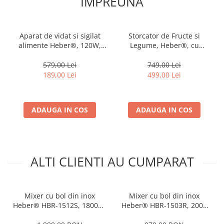
IMPREUNA
Aparat de vidat si sigilat
Storcator de Fructe si
alimente Heber®, 120W,
Legume, Heber®, cu
80kpa, functii vidare
presare la Rece, 2 Viteze
umed/uscata/soft, panou
Soft/Hard, Display LED, Sita
579,00 Lei
749,00 Lei
de comanda tactil, 30 cm
Inox, Functie Reverse,
189,00 Lei
499,00 Lei
bara de lipire Functie de
150W, Ax cu Melc, Recipient
Sigilare si Vidare Automata,
Suc 450ml, Sticla pentru
Gri
calatorie 500ml, Gri
ADAUGA IN COS
ADAUGA IN COS
ALTI CLIENTI AU CUMPARAT
Mixer cu bol din inox
Mixer cu bol din inox
Heber® HBR-1512S, 1800W,
Heber® HBR-1503R, 2000
Carcasa metalica, 10 Viteze,
W, Afisaj Digital, Timer, Bol