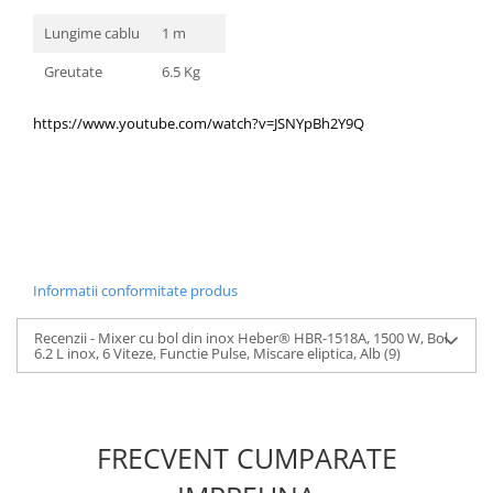
Lungime cablu
1 m
Greutate
6.5 Kg
https://www.youtube.com/watch?v=JSNYpBh2Y9Q
Informatii conformitate produs
Recenzii - Mixer cu bol din inox Heber® HBR-1518A, 1500 W, Bol
6.2 L inox, 6 Viteze, Functie Pulse, Miscare eliptica, Alb
(9)
FRECVENT CUMPARATE