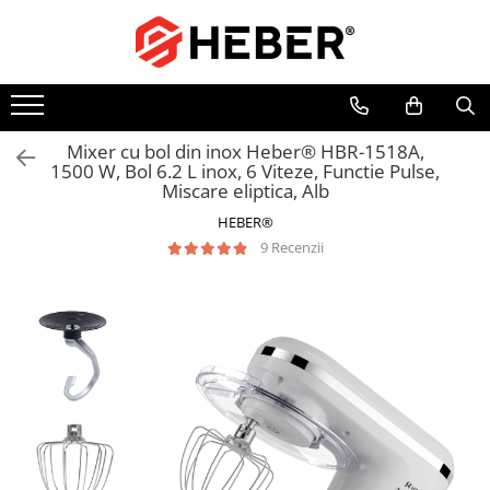
Toate Produsele
Mixere cu bol
Aer conditionat
Mixer cu bol din inox Heber® HBR-1518A,
1500 W, Bol 6.2 L inox, 6 Viteze, Functie Pulse,
Friteuze cu aer cald
Miscare eliptica, Alb
Pompe de apa
HEBER®
Pompe submersibile
9 Recenzii
Pompe submersibile nisip
Pompe apa de suprafata
Motopompe
Hidrofoare
Hidrofor cu pompa submersibila
Pompe de stropit
Pompe de stropit electrice