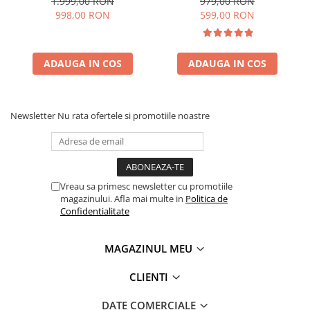
Functie Pulse, Oprire
6.2 L inox, 6 Viteze, Functie
1.999,00 RON
979,00 RON
automata, Miscare eliptica,
Pulse, Miscare eliptica,
998,00 RON
599,00 RON
Ecran digital tactil, Bol de
Rosu
6L din Inox, 3 accesorii
incluse Gri
ADAUGA IN COS
ADAUGA IN COS
Newsletter
Nu rata ofertele si promotiile noastre
Vreau sa primesc newsletter cu promotiile
magazinului. Afla mai multe in
Politica de
Confidentialitate
MAGAZINUL MEU
CLIENTI
DATE COMERCIALE