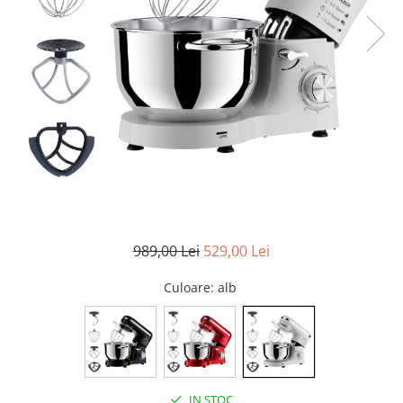
Pompe de stropit manuale
Atomizoare
Mori electrice
Mori electrice cereale
Accesorii mori electrice
Batoze de porumb
Zdrobitoare struguri, fructe si
legume
Dezumidificatoare
Aparate de sudura
989,00 Lei
529,00 Lei
Drujbe
Motocoase
Culoare
: alb
Motoare
Motoare electrice
Motoare termice
Scule si Unelte Electrice
IN STOC
Articole sanitare