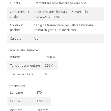
Functii
Framantare Amestecare Mixare oua
Caracteristici
Pulse Miscare eliptica Viteza variabila
cheie
Indicator luminos
Continut
Carlig de framantare Tel Paleta teflonata
pachet
Paleta cu garnitura de silicon
Culoare
Alb
Caracteristici tehnice:
Putere
1500 W
Tensiune alimentare
220 V
Trepte de viteza
6
Dimensiuni:
Lungime
370 mm
Latime
170 mm
Inaltime
290 mm