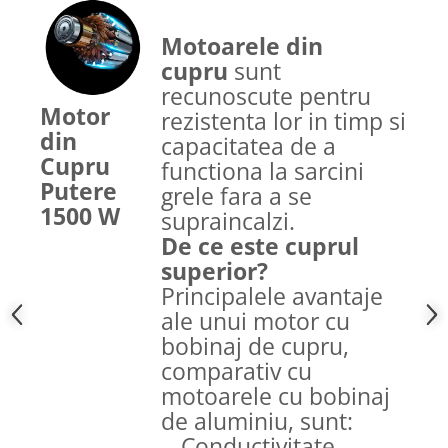
Motoarele din
cupru
sunt
recunoscute pentru
Motor
rezistenta lor in timp si
din
capacitatea de a
Cupru
functiona la sarcini
Putere
grele fara a se
1500 W
supraincalzi.
De ce este cuprul
superior?
Principalele avantaje
ale unui motor cu
bobinaj de cupru,
comparativ cu
motoarele cu bobinaj
de aluminiu, sunt:
Conductivitate