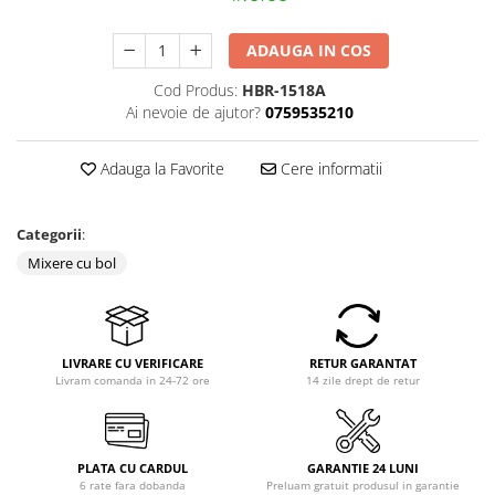
Coloane dus
ADAUGA IN COS
Chiuvete
Cod Produs:
HBR-1518A
Baterii de bucatarie
Ai nevoie de ajutor?
0759535210
Baterii de baie
Robineti
Adauga la Favorite
Cere informatii
Echipamente de lucru
Betoniere si vibratoare beton
Categorii
:
Accesorii beton
Mixere cu bol
Betoniere
Roabe
Generatoare
LIVRARE CU VERIFICARE
RETUR GARANTAT
Livram comanda in 24-72 ore
14 zile drept de retur
Motocultoare
Produse uz casnic
Seminee electrice
PLATA CU CARDUL
GARANTIE 24 LUNI
Convectoare si aeroterme electrice
6 rate fara dobanda
Preluam gratuit produsul in garantie