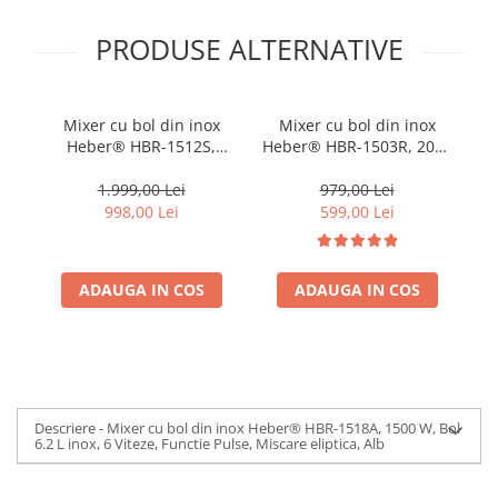
PRODUSE ALTERNATIVE
Mixer cu bol din inox
Mixer cu bol din inox
Heber® HBR-1512S,
Heber® HBR-1503R, 2000
1800W, Carcasa metalica,
W, Afisaj Digital, Timer,
18
10 Viteze, Functie Pulse,
Bol 6.2 L inox, 6 Viteze,
10
1.999,00 Lei
979,00 Lei
Oprire automata, Miscare
Functie Pulse, Miscare
Op
998,00 Lei
599,00 Lei
eliptica, Ecran digital
eliptica, Rosu
tactil, Bol de 6L din Inox,
ta
3 accesorii incluse Gri
3 
ADAUGA IN COS
ADAUGA IN COS
Descriere - Mixer cu bol din inox Heber® HBR-1518A, 1500 W, Bol
6.2 L inox, 6 Viteze, Functie Pulse, Miscare eliptica, Alb