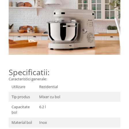
Specificatii:
Caracteristici generale:
Utilizare
Rezidential
Tip produs
Mixer cu bol
Capacitate
6.2 l
bol
Material bol
Inox