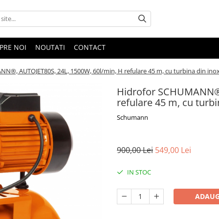
PRE NOI
NOUTATI
CONTACT
N®, AUTOJET80S, 24L, 1500W, 60l/min, H refulare 45 m, cu turbina din ino
Hidrofor SCHUMANN®, 
refulare 45 m, cu turbi
Schumann
900,00 Lei
549,00 Lei
IN STOC
ADAUG