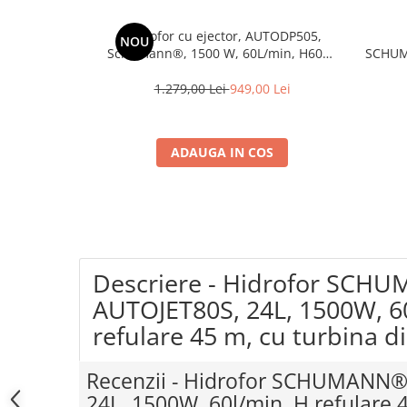
Coloane dus
Hidrofor cu ejector, AUTODP505,
NOU
Chiuvete
Schumann®, 1500 W, 60L/min, H60m,
SCHUM
rezervor 24 litri, adancime absorbtie 40
60l/m
Baterii de bucatarie
m
1.279,00 Lei
949,00 Lei
Baterii de baie
Robineti
ADAUGA IN COS
Echipamente de lucru
Betoniere si vibratoare beton
Accesorii beton
Betoniere
Roabe
Descriere - Hidrofor SCH
Generatoare
AUTOJET80S, 24L, 1500W, 6
Motocultoare
refulare 45 m, cu turbina d
Produse uz casnic
Seminee electrice
Recenzii - Hidrofor SCHUMANN®
Convectoare si aeroterme electrice
24L, 1500W, 60l/min, H refulare 