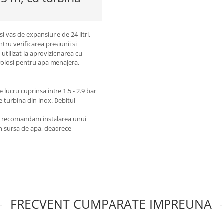
 vas de expansiune de 24 litri,
 verificarea presiunii si
utilizat la aprovizionarea cu
 folosi pentru apa menajera,
cru cuprinsa intre 1.5 - 2.9 bar
 turbina din inox. Debitul
ui, recomandam instalarea unui
in sursa de apa, deaorece
FRECVENT CUMPARATE IMPREUNA