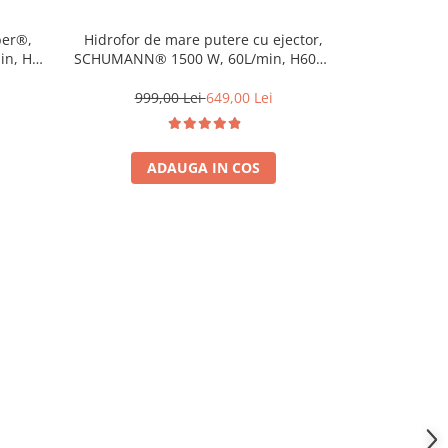
ber®,
Hidrofor de mare putere cu ejector,
Vas expans
in, H
SCHUMANN® 1500 W, 60L/min, H60m,
Heber®, r
si inox
rezervor 24 litri
Me
999,00 Lei
649,00 Lei
199
ADAUGA IN COS
A