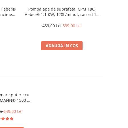
r Heber®
Pompa apa de suprafata, CPM 180,
Pompa de
ancime
Heber® 1.1 KW, 120L/minut, racord 1",
220V, 750
bit 100
inaltime refulare 40 m
489,00 Lei
399,00 Lei
4
ADAUGA IN COS
 mare putere cu
HUMANN® 1500 W,
 rezervor 24 litri
ei
649,00 Lei