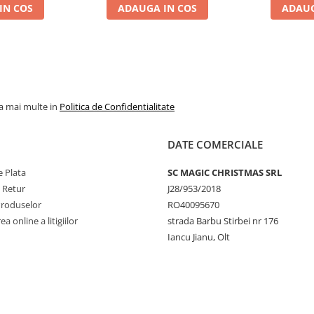
IN COS
ADAUGA IN COS
ADAUG
la mai multe in
Politica de Confidentialitate
DATE COMERCIALE
 Plata
SC MAGIC CHRISTMAS SRL
e Retur
J28/953/2018
Produselor
RO40095670
a online a litigiilor
strada Barbu Stirbei nr 176
Iancu Jianu, Olt