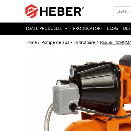
Toate Produsele
TOATE PRODUSELE
PRODUCATORI
BLOG
DES
Mixere cu bol
Aer conditionat
Home /
Pompe de apa /
Hidrofoare /
Hidrofor SCHUMAN
Friteuze cu aer cald
Pompe de apa
Pompe submersibile
Pompe submersibile nisip
Pompe apa de suprafata
Motopompe
Hidrofoare
Hidrofor cu pompa submersibila
Pompe de stropit
Pompe de stropit electrice