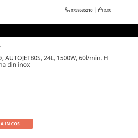
0759535210
0,00
x
AUTOJET80S, 24L, 1500W, 60l/min, H
na din inox
A IN COS