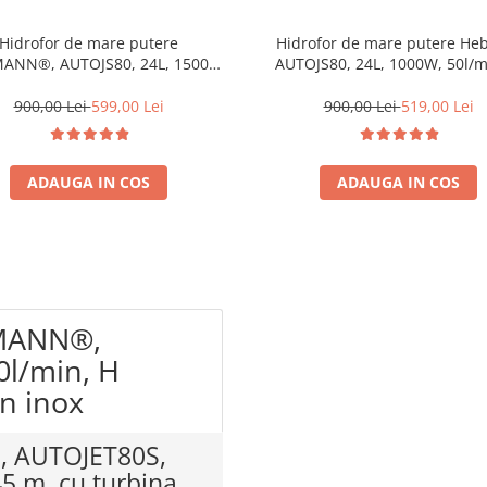
Hidrofor de mare putere
Hidrofor de mare putere He
ANN®, AUTOJS80, 24L, 1500W,
AUTOJS80, 24L, 1000W, 50l/m
in, H refulare 45 m, pompa din
refulare 40m, pompa din fonta 
fonta si inox
900,00 Lei
599,00 Lei
900,00 Lei
519,00 Lei
ADAUGA IN COS
ADAUGA IN COS
UMANN®,
0l/min, H
in inox
, AUTOJET80S,
45 m, cu turbina