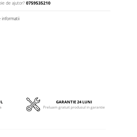
oie de ajutor?
0759535210
informatii
UL
GARANTIE 24 LUNI
a
Preluam gratuit produsul in garantie