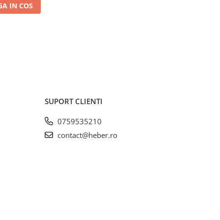
A IN COS
SUPORT CLIENTI
0759535210
contact@heber.ro