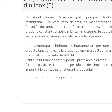
din inox
(0)
Hidroforul Schumannr®, este echipat cu pompa din fonta si
membrana EPDM, comutator de presiune, manometru pentru
furtun flexibil antivibrant. Hidroforul Schumann®, poate fi 
presiune constanta a apei din fantani si cisterne. Se poate
lavoare, toalete, masini de spalat si la udatul gradinilor.
Pompa montata pe hidroforul Schumann® are presiune de lu
si poate functiona pana la presiunea maxima de 5 bar si are
maxim al pompei este de 3600 l/h.
Pentru o utilizare optima si pentru protejarea hidroforul
filtru de particule si impuritati pe coloana de alimentare d
impuritatile pot cauza functionarii produsului.
Informatii conformitate produs