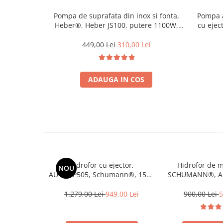
Pompa de suprafata din inox si fonta,
Pompa 
Heber®, Heber JS100, putere 1100W,
cu ejec
debit 50l/min, H refulare 45m
inal
m
449,00 Lei
310,00 Lei
ADAUGA IN COS
Hidrofor cu ejector,
Hidrofor de 
NOU
AUTODP505, Schumann®, 1500
SCHUMANN®, AU
W, 60L/min, H60m, rezervor 24
1500W, 60l/min,
litri, adancime absorbtie 40 m
m, pompa din f
1.279,00 Lei
949,00 Lei
900,00 Lei
5