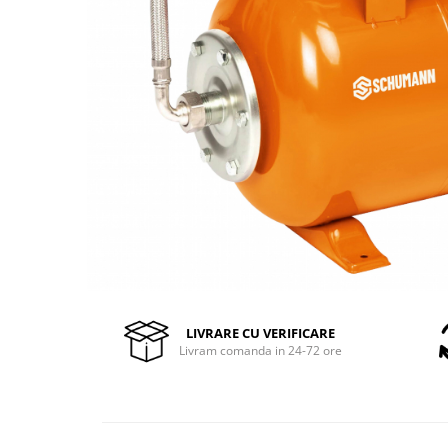
Pompe de stropit manuale
Atomizoare
Mori electrice
Mori electrice cereale
Accesorii mori electrice
Batoze de porumb
Zdrobitoare struguri, fructe si
legume
Dezumidificatoare
Aparate de sudura
Drujbe
Motocoase
Motoare
LIVRARE CU VERIFICARE
Livram comanda in 24-72 ore
Motoare electrice
Motoare termice
Scule si Unelte Electrice
Articole sanitare