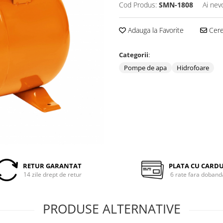
Cod Produs:
SMN-1808
Ai nev
Adauga la Favorite
Cere 
Categorii
:
Pompe de apa
Hidrofoare
RETUR GARANTAT
PLATA CU CARD
14 zile drept de retur
6 rate fara doband
PRODUSE ALTERNATIVE