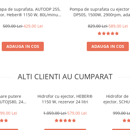
apa de suprafata, AUTODP 255,
Pompa de suprafata cu ejecto
tor, Heber® 1150 W, 80L/minut,
DP505, 1500W, 2900rpm, ad
time refulare 42 m, adancime
maxima de absorbtie 40m, de
axima de absorbtie 25 m
l/min
509,00 Lei
429,00 Lei
829,00 Lei
589,00 Lei
ADAUGA IN COS
ADAUGA IN COS
ALTI CLIENTI AU CUMPARAT
mare putere
Hidrofor cu ejector, HEBER®
Hidrofor de
TOJS80, 24L,
1150 W, rezervor 24 litri
ejector, SC
 H refulare 45
60L/min, H60m,
onta si inox
99,00 Lei
1.059,00 Lei
579,00 Lei
999,00 L