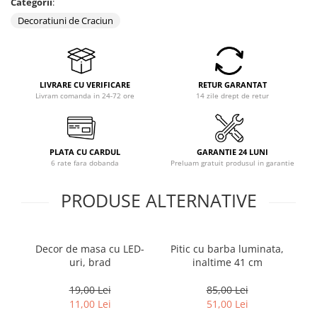
Categorii
:
Decoratiuni de Craciun
LIVRARE CU VERIFICARE
RETUR GARANTAT
Livram comanda in 24-72 ore
14 zile drept de retur
PLATA CU CARDUL
GARANTIE 24 LUNI
6 rate fara dobanda
Preluam gratuit produsul in garantie
PRODUSE ALTERNATIVE
Decor de masa cu LED-
Pitic cu barba luminata,
uri, brad
inaltime 41 cm
m
19,00 Lei
85,00 Lei
11,00 Lei
51,00 Lei